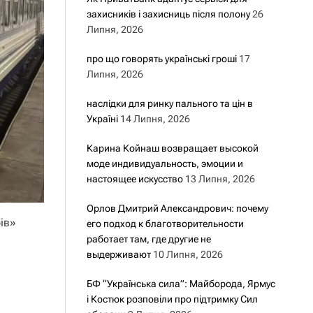
захисників і захисниць після полону
26
Липня, 2026
про що говорять українські гроші
17
Липня, 2026
наслідки для ринку пального та цін в
Україні
14 Липня, 2026
Карина Койнаш возвращает высокой
моде индивидуальность, эмоции и
настоящее искусство
13 Липня, 2026
Орлов Дмитрий Александрович: почему
ів»
его подход к благотворительности
работает там, где другие не
выдерживают
10 Липня, 2026
БФ “Українська сила”: Майборода, Ярмус
і Костюк розповіли про підтримку Сил