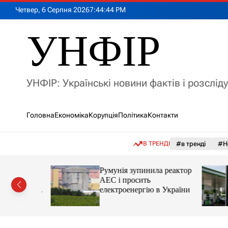
П
Четвер, 6 Серпня 2026
7
:
44
:
46
PM
е
р
УНФІР
е
й
т
и
УНФІР: Українські новини фактів і розслід
д
о
в
Головна
Економіка
Корупція
Політика
Контакти
м
і
с
В ТРЕНДІ
#в тренді
#Н
т
у
лія
Румунія зупинила реактор
яснила
АЕС і просить
орту цін і
електроенергію в України