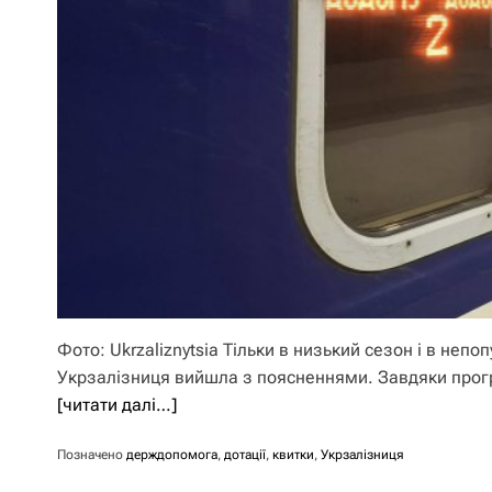
Фото: Ukrzaliznytsia Тільки в низький сезон і в неп
Укрзалізниця вийшла з поясненнями. Завдяки прогр
[читати далі…]
Позначено
держдопомога
,
дотації
,
квитки
,
Укрзалізниця