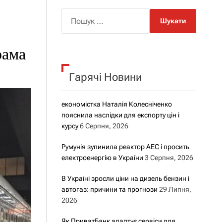
о
р
П
о
о
в
о
ш
г
рама
у
о
р
к
е
Гарячі Новини
:
ж
и
м
у
економістка Наталія Колесніченко
пояснила наслідки для експорту цін і
курсу
6 Серпня, 2026
Румунія зупинила реактор АЕС і просить
електроенергію в України
3 Серпня, 2026
В Україні зросли ціни на дизель бензин і
автогаз: причини та прогнози
29 Липня,
2026
Як ПриватБанк адаптує сервіси для