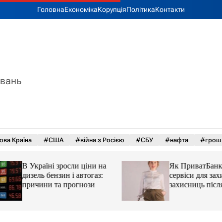
Головна
Економіка
Корупція
Політика
Контакти
увань
ова Країна
#США
#війна з Росією
#СБУ
#нафта
#грош
В Україні зросли ціни на
Як ПриватБанк а
дизель бензин і автогаз:
сервіси для захисн
причини та прогнози
захисниць після 