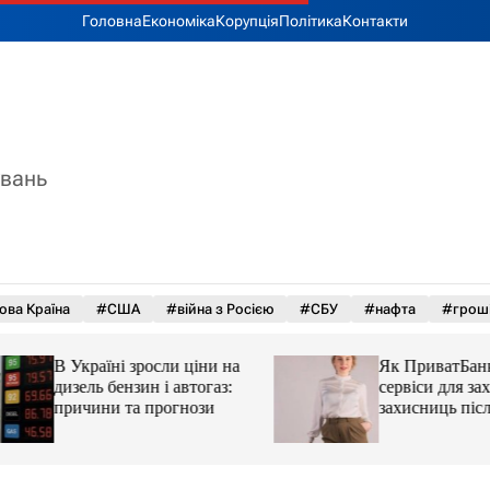
Головна
Економіка
Корупція
Політика
Контакти
увань
ова Країна
#США
#війна з Росією
#СБУ
#нафта
#грош
В Україні зросли ціни на
Як ПриватБанк а
дизель бензин і автогаз:
сервіси для захисн
причини та прогнози
захисниць після 