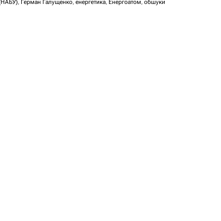
(НАБУ)
,
Герман Галущенко
,
енергетика
,
Енергоатом
,
обшуки