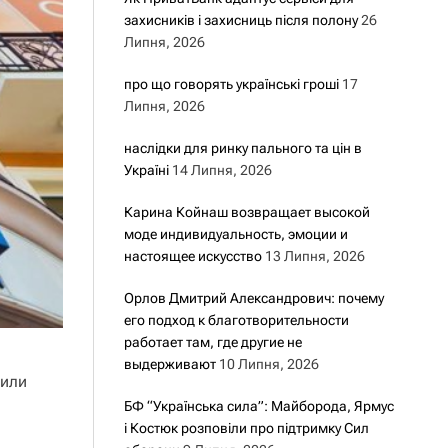
захисників і захисниць після полону
26
Липня, 2026
про що говорять українські гроші
17
Липня, 2026
наслідки для ринку пального та цін в
Україні
14 Липня, 2026
Карина Койнаш возвращает высокой
моде индивидуальность, эмоции и
настоящее искусство
13 Липня, 2026
Орлов Дмитрий Александрович: почему
его подход к благотворительности
работает там, где другие не
выдерживают
10 Липня, 2026
мили
БФ “Українська сила”: Майборода, Ярмус
і Костюк розповіли про підтримку Сил