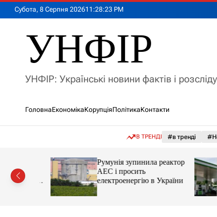
П
Субота, 8 Серпня 2026
11
:
28
:
25
PM
е
р
УНФІР
е
й
т
и
УНФІР: Українські новини фактів і розслід
д
о
в
Головна
Економіка
Корупція
Політика
Контакти
м
і
с
В ТРЕНДІ
#в тренді
#Н
т
у
лія
Румунія зупинила реактор
яснила
АЕС і просить
орту цін і
електроенергію в України