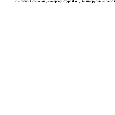
Позначено
Антикорупційна прокуратура (САП)
,
Антикорупційне бюро 