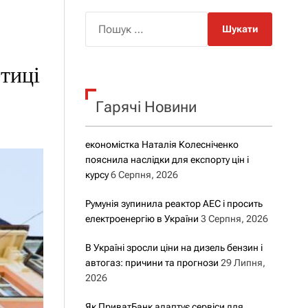
о
р
П
о
о
в
о
ш
г
тиці
у
о
р
к
е
Гарячі Новини
:
ж
и
м
у
економістка Наталія Колесніченко
пояснила наслідки для експорту цін і
курсу
6 Серпня, 2026
Румунія зупинила реактор АЕС і просить
електроенергію в України
3 Серпня, 2026
В Україні зросли ціни на дизель бензин і
автогаз: причини та прогнози
29 Липня,
2026
Як ПриватБанк адаптує сервіси для