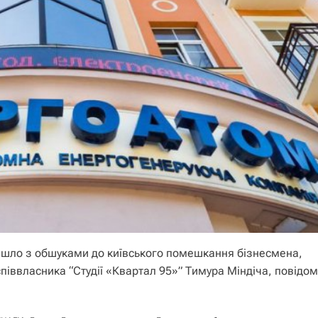
йшло з обшуками до київського помешкання бізнесмена,
піввласника “Студії «Квартал 95»” Тимура Міндіча, повідо