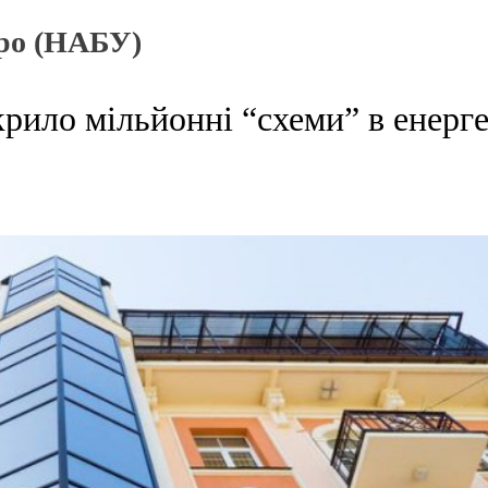
ро (НАБУ)
рило мільйонні “схеми” в енерге