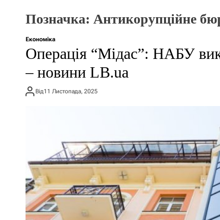
Позначка:
Антикорупційне бю
Економіка
Операція “Мідас”: НАБУ вик
– новини LB.ua
Від
11 Листопада, 2025