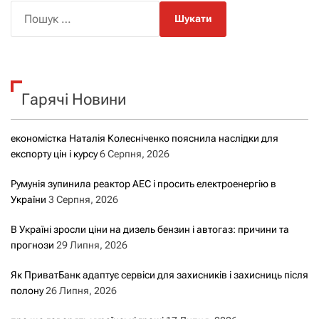
П
о
ш
у
к
Гарячі Новини
:
економістка Наталія Колесніченко пояснила наслідки для
експорту цін і курсу
6 Серпня, 2026
Румунія зупинила реактор АЕС і просить електроенергію в
України
3 Серпня, 2026
В Україні зросли ціни на дизель бензин і автогаз: причини та
прогнози
29 Липня, 2026
Як ПриватБанк адаптує сервіси для захисників і захисниць після
полону
26 Липня, 2026