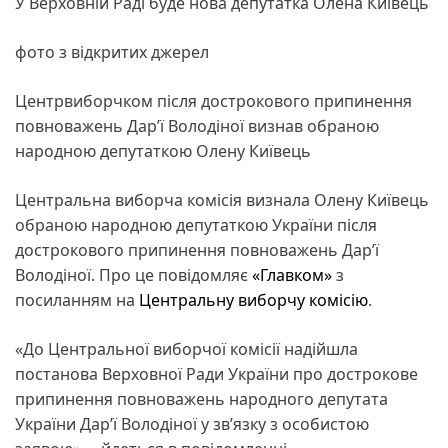
У Верховній Раді буде нова депутатка Олена Київець
фото з відкритих джерел
Центрвиборчком після дострокового припинення
повноважень Дар’ї Володіної визнав обраною
народною депутаткою Олену Київець
Центральна виборча комісія визнала Олену Київець
обраною народною депутаткою України після
дострокового припинення повноважень Дар’ї
Володіної. Про це повідомляє
«Главком»
з
посиланням на
Центральну виборчу комісію
.
«До Центральної виборчої комісії надійшла
постанова Верховної Ради України про дострокове
припинення повноважень народного депутата
України Дар’ї Володіної у зв’язку з особистою