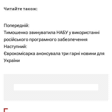
Читайте також:
Попередній:
Н
Тимошенко звинуватила НАБУ у використанні
а
російського програмного забезпечення
Наступний:
в
Єврокомісарка анонсувала три гарні новини для
і
України
г
а
ц
і