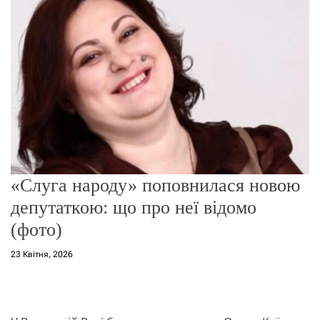
о
р
е
ж
и
м
у
«Слуга народу» поповнилася новою
депутаткою: що про неї відомо
(фото)
23 Квітня, 2026