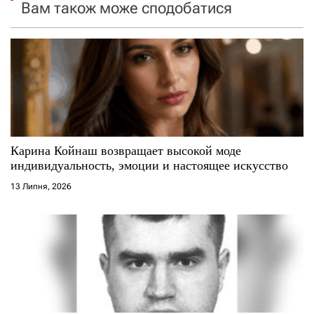
я
Вам також може сподобатися
з
а
п
и
с
Карина Койнаш возвращает высокой моде
индивидуальность, эмоции и настоящее искусство
і
13 Липня, 2026
в