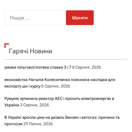
П
о
ш
у
к
Гарячі Новини
:
умови пільгової іпотеки ставки 3 і 7
8 Серпня, 2026
економістка Наталія Колесніченко пояснила наслідки для
експорту цін і курсу
6 Серпня, 2026
Румунія зупинила реактор АЕС і просить електроенергію в
України
3 Серпня, 2026
В Україні зросли ціни на дизель бензин і автогаз: причини та
прогнози
29 Липня, 2026