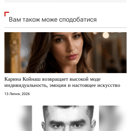
і
я
Вам також може сподобатися
з
а
п
и
с
Карина Койнаш возвращает высокой моде
индивидуальность, эмоции и настоящее искусство
і
13 Липня, 2026
в