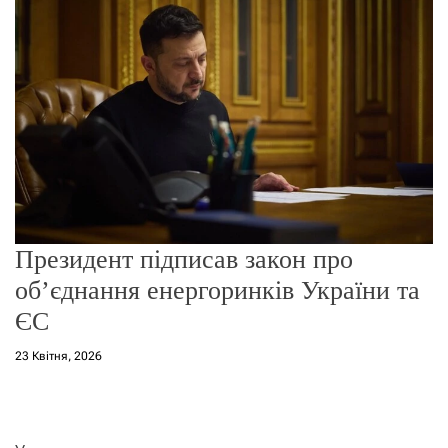
о
р
е
ж
и
м
у
Президент підписав закон про
об’єднання енергоринків України та
ЄС
23 Квітня, 2026