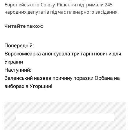
Європейського Союзу. Рішення підтримали 245
народних депутатів під час пленарного засідання.
Читайте також:
Попередній:
Н
Єврокомісарка анонсувала три гарні новини для
а
України
Наступний:
в
Зеленський назвав причину поразки Орбана на
і
виборах в Угорщині
г
а
ц