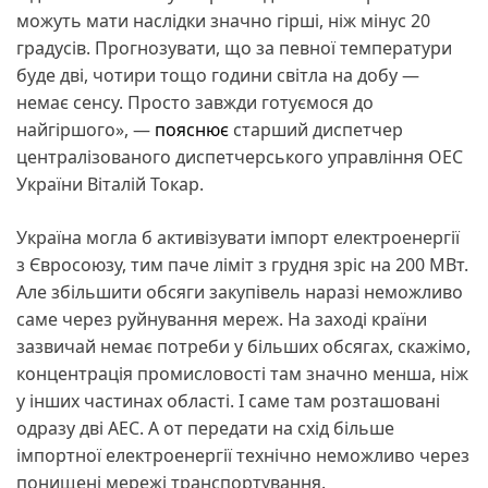
можуть мати наслідки значно гірші, ніж мінус 20
градусів. Прогнозувати, що за певної температури
буде дві, чотири тощо години світла на добу —
немає сенсу. Просто завжди готуємося до
найгіршого», —
пояснює
старший диспетчер
централізованого диспетчерського управління ОЕС
України Віталій Токар.
Україна могла б активізувати імпорт електроенергії
з Євросоюзу, тим паче ліміт з грудня зріс на 200 МВт.
Але збільшити обсяги закупівель наразі неможливо
саме через руйнування мереж. На заході країни
зазвичай немає потреби у більших обсягах, скажімо,
концентрація промисловості там значно менша, ніж
у інших частинах області. І саме там розташовані
одразу дві АЕС. А от передати на схід більше
імпортної електроенергії технічно неможливо через
понищені мережі транспортування.