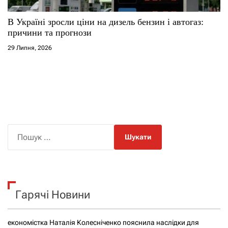
В Україні зросли ціни на дизель бензин і автогаз:
причини та прогнози
29 Липня, 2026
П
о
ш
у
к
Гарячі Новини
:
економістка Наталія Колесніченко пояснила наслідки для