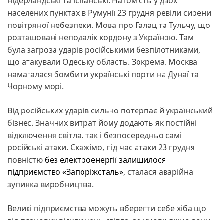
нідерландські та іспанські. Натомість у двох
населених пунктах в Румунії 23 грудня ревіли сирени
повітряної небезпеки. Мова про Галац та Тульчу, що
розташовані неподалік кордону з Україною. Там
була загроза ударів російськими безпілотниками,
що атакували Одеську область. Зокрема, Москва
намагалася бомбити українські порти на Дунаї та
Чорному морі.
Від російських ударів сильно потерпає й український
бізнес. Значних витрат йому додають як постійні
відключення світла, так і безпосередньо самі
російські атаки. Скажімо, під час атаки 23 грудня
повністю
без електроенергії залишилося
підприємство «Запоріжсталь»
, сталася аварійна
зупинка виробництва.
Великі підприємства можуть вберегти себе хіба що