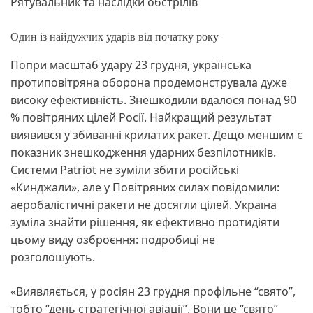
Рятувальник та наслідки обстрілів
Один із найдужчих ударів від початку року
Попри масштаб удару 23 грудня, українська
протиповітряна оборона продемонструвала дуже
високу ефективність. Знешкодили вдалося понад 90
% повітряних цілей Росії. Найкращий результат
виявився у збиванні крилатих ракет. Дещо меншим є
показник знешкодження ударних безпілотників.
Системи Patriot не зуміли збити російські
«Кинджали», але у Повітряних силах повідомили:
аеробалістичні ракети не досягли цілей. Україна
зуміла знайти рішення, як ефективно протидіяти
цьому виду озброєння: подробиці не
розголошують.
«Виявляється, у росіян 23 грудня профільне “свято”,
тобто “день стратегічної авіації”. Вони це “свято”