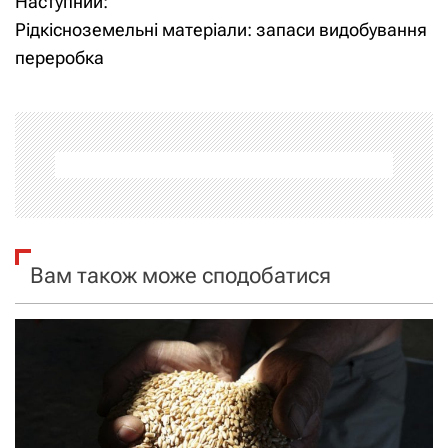
Наступний:
Рідкісноземельні матеріали: запаси видобування
г
переробка
а
ц
і
я
з
Вам також може сподобатися
а
п
и
с