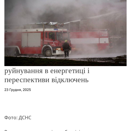
о
р
е
ж
и
м
у
руйнування в енергетиці і
переспективи відключень
23 Грудня, 2025
Фото: ДСНС