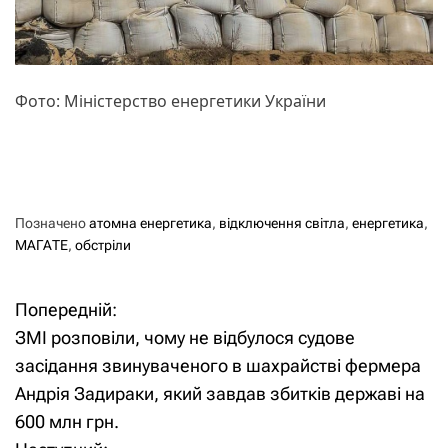
Фото: Міністерство енергетики України
Позначено
атомна енергетика
,
відключення світла
,
енергетика
,
МАГАТЕ
,
обстріли
Попередній:
Н
ЗМІ розповіли, чому не відбулося судове
а
засідання звинуваченого в шахрайстві фермера
Андрія Задираки, який завдав збитків державі на
в
600 млн грн.
і