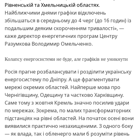
Рівненській та Хмельницькій областях
.
Найближчими днями графіки відключень
збільшаться в середньому до 4 черг (до 16 годин) із
подальшим деяким скороченням тривалості», —
каже директор енергетичних програм Центру
Разумкова Володимир Омельченко.
Колапсу енергосистеми не буде, але графіків не уникнути
Росія прагне розбалансувати і розділити українську
енергосистему по Дніпру. А ще фрагментувати
мережі окремих областей. Найперше мова про
Чернігівщину, Одещину та частково Харківщину.
Саме тому з жовтня Кремль значно посилив удари
по мережах. Зокрема, по малих трансформаторних
підстанціях на рівні областей. На початок осені вони
виявилися практично незахищеними. З одного боку
— як влада, так і обленерго мали б розуміти рівень