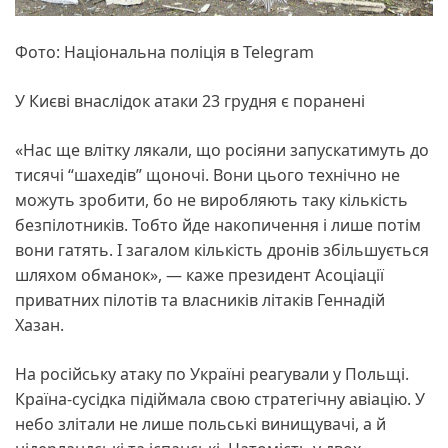
Фото: Національна поліція в Telegram
У Києві внаслідок атаки 23 грудня є поранені
«Нас ще влітку лякали, що росіяни запускатимуть до
тисячі “шахедів” щоночі. Вони цього технічно не
можуть зробити, бо не виробляють таку кількість
безпілотників. Тобто йде накопичення і лише потім
вони гатять. І загалом кількість дронів збільшується
шляхом обманок», — каже президент Асоціації
приватних пілотів та власників літаків Геннадій
Хазан.
На російську атаку по Україні реагували у Польщі.
Країна-сусідка підіймала свою стратегічну авіацію. У
небо злітали не лише польські винищувачі, а й