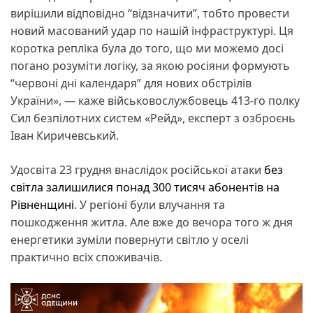
вирішили відповідно “відзначити”, тобто провести
новий масований удар по нашій інфраструктурі. Ця
коротка репліка була до того, що ми можемо досі
погано розуміти логіку, за якою росіяни формують
“червоні дні календаря” для нових обстрілів
України», — каже військовослужбовець 413-го полку
Сил безпілотних систем «Рейд», експерт з озброєнь
Іван Киричевський.
Удосвіта 23 грудня внаслідок російської атаки
без
світла залишилися понад 300 тисяч абонентів на
Рівненщині
. У регіоні були влучання та
пошкодження житла. Але вже до вечора того ж дня
енергетики зуміли повернути світло у оселі
практично всіх споживачів.