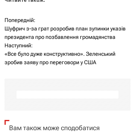
Попередній:
Н
Шуфрич з-за грат розробив план зупинки указів
а
президента про позбавлення громадянства
Наступний:
в
«Все було дуже конструктивно». Зеленський
і
зробив заяву про переговори у США
г
а
ц
і
я
Вам також може сподобатися