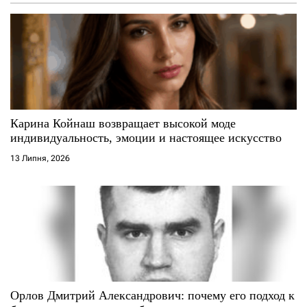
з
а
п
и
с
Карина Койнаш возвращает высокой моде
индивидуальность, эмоции и настоящее искусство
і
13 Липня, 2026
в
Орлов Дмитрий Александрович: почему его подход к