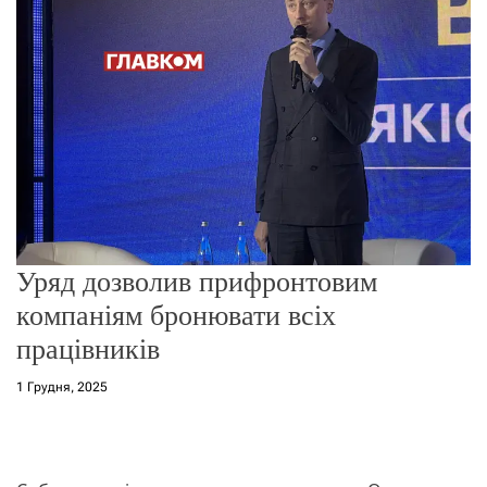
о
р
е
ж
и
м
у
Уряд дозволив прифронтовим
компаніям бронювати всіх
працівників
1 Грудня, 2025