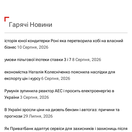
ш
у
к
Гарячі Новини
:
історія юної кондитерки Роні яка перетворила хобі на власний
бізнес
10 Серпня, 2026
умови пільгової іпотеки ставки 3 і 7
8 Серпня, 2026
економістка Наталія Колесніченко пояснила наслідки для
експорту цін і курсу
6 Серпня, 2026
Румунія зупинила реактор АЕС і просить електроенергію в
України
3 Серпня, 2026
В Україні зросли ціни на дизель бензин і автогаз: причини та
прогнози
29 Липня, 2026
Як ПриватБанк адаптує сервіси для захисників і захисниць після