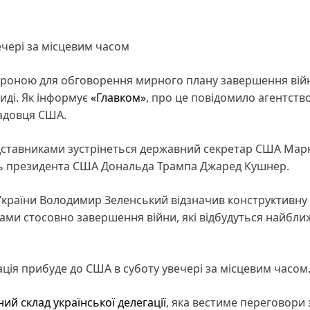
ечері за місцевим часом
стороною для обговорення мирного плану завершення вій
риді. Як інформує
«Главком»
, про це повідомило агентств
адовця США.
едставниками зустрінеться державний секретар США Мар
ять президента США Дональда Трампа Джаред Кушнер.
України Володимир Зеленський відзначив конструктивну
ами стосовно завершення війни, які відбудуться найбл
ція прибуде до США в суботу увечері за місцевим часом
ий склад української делегації
, яка вестиме переговори 