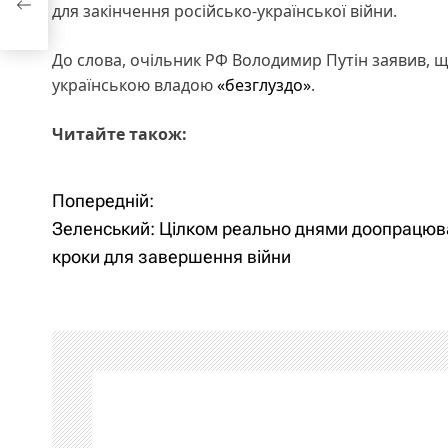
для закінчення російсько-української війни.
До слова, очільник РФ Володимир Путін заявив, 
українською владою
«безглуздо»
.
Читайте також:
Попередній:
Н
Зеленський: Цілком реально днями доопрацюв
а
кроки для завершення війни
в
і
г
а