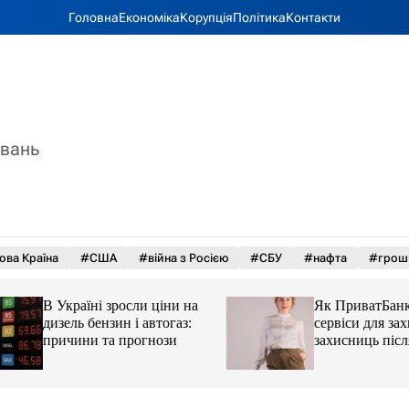
Головна
Економіка
Корупція
Політика
Контакти
увань
ова Країна
#США
#війна з Росією
#СБУ
#нафта
#грош
В Україні зросли ціни на
Як ПриватБанк а
дизель бензин і автогаз:
сервіси для захисн
причини та прогнози
захисниць після 