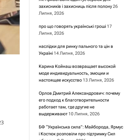
захисників і захисниць після полону
26
Липня, 2026
про що говорять українські гроші
17
Липня, 2026
наслідки для ринку пального та цін в
Україні
14 Липня, 2026
Карина Койнаш возвращает высокой
моде индивидуальность, эмоции и
настоящее искусство
13 Липня, 2026
Орлов Дмитрий Александрович: почему
его подход к благотворительности
работает там, где другие не
выдерживают
10 Липня, 2026
23
БФ “Українська сила”: Майборода, Ярмус
і Костюк розповіли про підтримку Сил