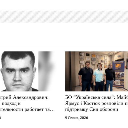
трий Александрович:
БФ “Українська сила”: Май
 подход к
Ярмус і Костюк розповіли 
тельности работает там,
підтримку Сил оборони
е не выдерживают
6
9 Липня, 2026