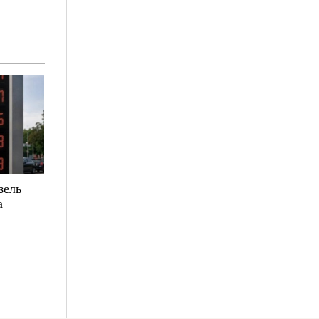
зель
а