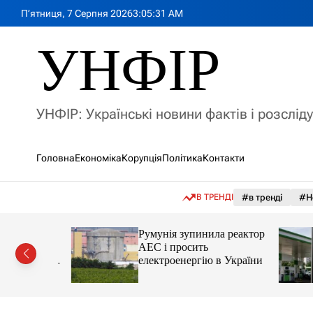
П
П’ятниця, 7 Серпня 2026
3
:
05
:
33
AM
е
р
УНФІР
е
й
т
и
УНФІР: Українські новини фактів і розслід
д
о
в
Головна
Економіка
Корупція
Політика
Контакти
м
і
с
В ТРЕНДІ
#в тренді
#Н
т
у
лія
Румунія зупинила реактор
яснила
АЕС і просить
орту цін і
електроенергію в України