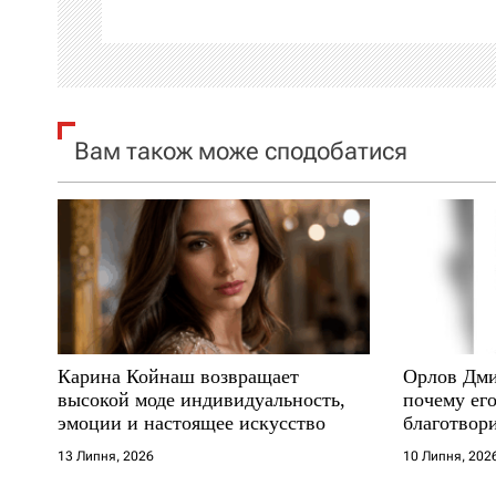
ц
і
я
Вам також може сподобатися
з
а
п
и
с
Карина Койнаш возвращает
Орлов Дми
і
высокой моде индивидуальность,
почему его
эмоции и настоящее искусство
благотвори
в
где други
13 Липня, 2026
10 Липня, 202