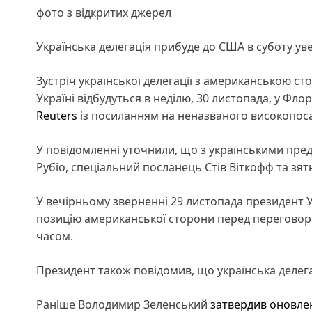
фото з відкритих джерел
Українська делегація прибуде до США в суботу ув
Зустріч української делегації з американською 
Україні відбудуться в неділю, 30 листопада, у Фло
Reuters
із посиланням на неназваного високопос
У повідомленні уточнили, що з українськими пр
Рубіо, спеціальний посланець Стів Віткофф та з
У вечірньому зверненні 29 листопада президент 
позицію американської сторони перед переговор
часом.
Президент також повідомив, що українська делега
Раніше Володимир Зеленський
затвердив оновлен