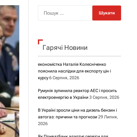
о
р
П
о
о
в
о
ш
г
у
о
р
к
е
Гарячі Новини
:
ж
и
м
у
економістка Наталія Колесніченко
пояснила наслідки для експорту цін і
курсу
6 Серпня, 2026
Румунія зупинила реактор АЕС і просить
електроенергію в України
3 Серпня, 2026
В Україні зросли ціни на дизель бензин і
автогаз: причини та прогнози
29 Липня,
2026
Як ПриватБанк адаптує сервіси для