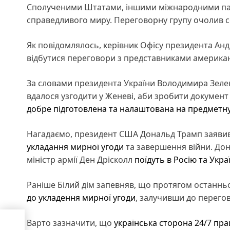
Сполученими Штатами, іншими міжнародними пар
справедливого миру. Переговорну групу очолив 
Як повідомлялось, керівник Офісу президента Ан
відбутися переговори з представниками американ
За словами президента України Володимира Зелен
вдалося узгодити у Женеві, аби зробити документ
добре підготовлена та налаштована на предметну
Нагадаємо, президент США Дональд Трамп заявив
укладання мирної угоди
та завершення війни. Дон
міністр армії Ден Дрісколл
поїдуть в Росію та Укра
Раніше Білий дім запевняв, що протягом останнь
до укладення мирної угоди
, залучивши до перегово
ями
Варто зазначити, що
українська сторона 24/7 п