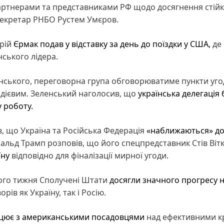
тнерами та представниками РФ щодо досягнення стійк
секретар РНБО Рустем Умєров.
дрій
Єрмак подав у відставку за день до поїздки у США,
де
ського лідера.
ського, переговорна група обговорюватиме пункти угод
 дієвим. Зеленський наголосив, що
українська делегація 
 роботу.
, що Україна та Російська Федерація
«наближаються» д
альд Трамп розповів, що його спецпредставник Стів Віт
їну
відповідно для фіналізації мирної угоди.
ого тижня Сполучені Штати
досягли значного прогресу 
рів як Україну, так і Росію.
рацює з американськими посадовцями
над ефективними к