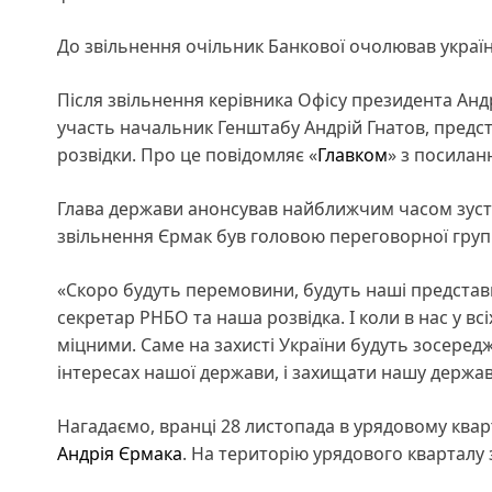
До звільнення очільник Банкової очолював украї
Після звільнення керівника Офісу президента Ан
участь начальник Генштабу Андрій Гнатов, предс
розвідки. Про це повідомляє «
Главком
» з посилан
Глава держави анонсував найближчим часом зуст
звільнення Єрмак був головою переговорної групи
«Скоро будуть перемовини, будуть наші представ
секретар РНБО та наша розвідка. І коли в нас у вс
міцними. Саме на захисті України будуть зосередже
інтересах нашої держави, і захищати нашу державу
Нагадаємо, вранці 28 листопада в урядовому квар
Андрія Єрмака
. На територію урядового кварталу 