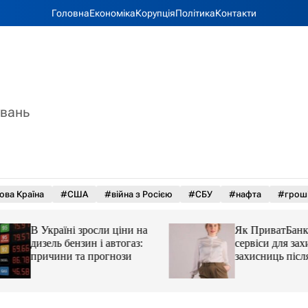
Головна
Економіка
Корупція
Політика
Контакти
увань
ова Країна
#США
#війна з Росією
#СБУ
#нафта
#грош
В Україні зросли ціни на
Як ПриватБанк а
дизель бензин і автогаз:
сервіси для захисн
причини та прогнози
захисниць після 