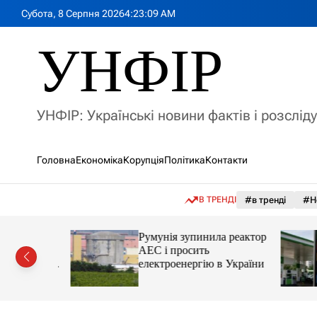
П
Субота, 8 Серпня 2026
4
:
23
:
11
AM
е
р
УНФІР
е
й
т
и
УНФІР: Українські новини фактів і розслід
д
о
в
Головна
Економіка
Корупція
Політика
Контакти
м
і
с
В ТРЕНДІ
#в тренді
#Н
т
у
лія
Румунія зупинила реактор
яснила
АЕС і просить
орту цін і
електроенергію в України