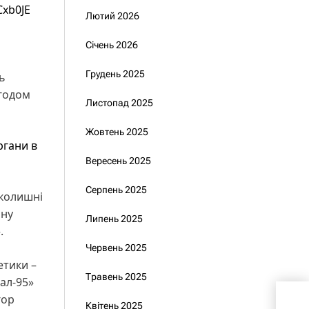
Cxb0JE
Лютий 2026
Січень 2026
Грудень 2025
ть
Згодом
Листопад 2025
Жовтень 2025
ргани в
Вересень 2025
Серпень 2025
 колишні
йну
Липень 2025
.
Червень 2025
етики –
Травень 2025
тал-95»
гор
Квітень 2025
Єр