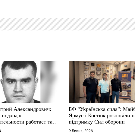
трий Александрович:
БФ “Українська сила”: Май
 подход к
Ярмус і Костюк розповіли 
тельности работает там,
підтримку Сил оборони
е не выдерживают
6
9 Липня, 2026