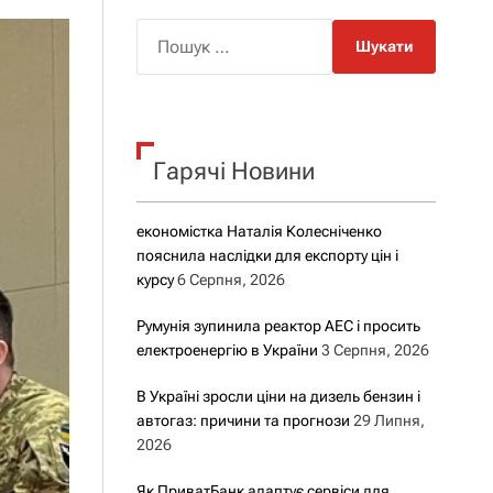
о
р
П
о
о
в
о
ш
г
у
о
р
к
е
Гарячі Новини
:
ж
и
м
у
економістка Наталія Колесніченко
пояснила наслідки для експорту цін і
курсу
6 Серпня, 2026
Румунія зупинила реактор АЕС і просить
електроенергію в України
3 Серпня, 2026
В Україні зросли ціни на дизель бензин і
автогаз: причини та прогнози
29 Липня,
2026
Як ПриватБанк адаптує сервіси для