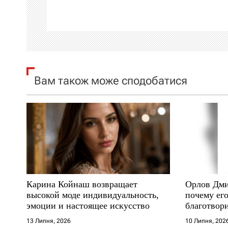
а
ц
і
я
Вам також може сподобатися
з
а
п
и
Карина Койнаш возвращает
Орлов Дми
с
высокой моде индивидуальность,
почему его
эмоции и настоящее искусство
благотвори
і
где други
13 Липня, 2026
10 Липня, 202