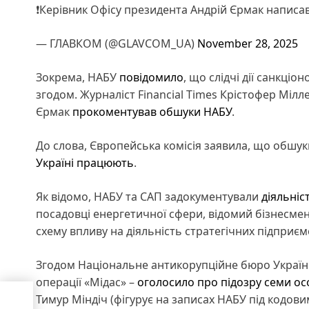
❗️Керівник Офісу президента Андрій Єрмак написав
— ГЛАВКОМ (@GLAVCOM_UA)
November 28, 2025
Зокрема, НАБУ
повідомило
, що слідчі дії санкціо
згодом. Журналіст Financial Times Крістофер Міл
Єрмак
прокоментував обшуки НАБУ
.
До слова, Європейська комісія заявила, що обшук
Україні працюють
.
Як відомо, НАБУ та САП задокументували
діяльніс
посадовці енергетичної сфери, відомий бізнесмен
схему впливу на діяльність стратегічних підприє
Згодом Національне антикорупційне бюро України
операції «Мідас» –
оголосило про підозру семи о
Тимур Міндіч (фігурує на записах НАБУ під кодови