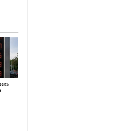
зель
а