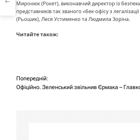
Миронюк (Рокет), виконавчий директор із безпеки
представників так званого «бек-офісу з легалізац
(Рьошик), Леся Устименко та Людмила Зоріна.
Читайте також:
Попередній:
Н
Офіційно. Зеленський звільнив Єрмака – Главк
а
в
і
г