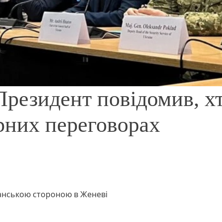
Президент повідомив, х
рних переговорах
канською стороною в Женеві