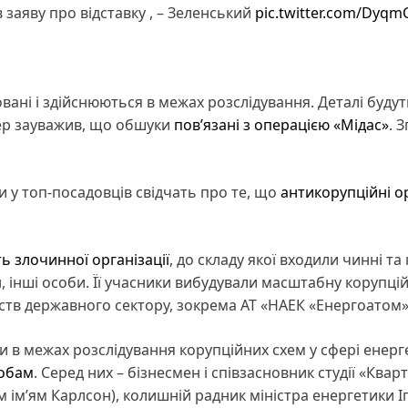
 заяву про відставку , – Зеленський
pic.twitter.com/Dyqm
новані і здійснюються в межах розслідування. Деталі буду
лер зауважив, що обшуки
пов’язані з операцією «Мідас»
. 
и у топ-посадовців свідчать про те, що
антикорупційні о
ть злочинної організації
, до складу якої входили чинні та
, інші особи. Її учасники вибудували масштабну корупці
мств державного сектору, зокрема АТ «НАЕК «Енергоатом»
 в межах розслідування корупційних схем у сфері енерг
собам
. Серед них – бізнесмен і співзасновник студії «Квар
м ім’ям Карлсон), колишній радник міністра енергетики І