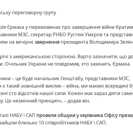
нську переговорну групу
дрія Єрмака у перемовинах про завершення війни брати
тавники МЗС, секретар РНБО Рустем Умєров та представ
ням на вечірнє
звернення
президента Володимира Зелен
річі з американською стороною. Варто зазначити, що д
. Очільник України не повідомив, хто замінить Єрмака.
ники – це буде начальник Генштабу, представники МЗС,
іх є такий зовнішній виклик – війна, ми маємо всередині 
ні сто відсотків нашої сили. Кожен має зараз діяти саме 
. Це незмінний принцип», – додав він.
талі НАБУ і САП
провели обшуки у керівника Офісу през
зайшли близько 10 співробітників НАБУ і САП.