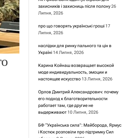
захисників і захисниць після полону
26
Липня, 2026
про що говорять українські гроші
17
Липня, 2026
наслідки для ринку пального та цін в
Україні
14 Липня, 2026
то
Карина Койнаш возвращает высокой
моде индивидуальность, эмоции и
настоящее искусство
13 Липня, 2026
Орлов Дмитрий Александрович: почему
его подход к благотворительности
работает там, где другие не
выдерживают
10 Липня, 2026
БФ “Українська сила”: Майборода, Ярмус
і Костюк розповіли про підтримку Сил