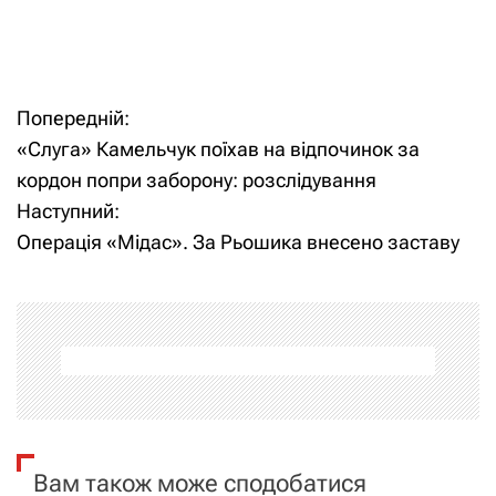
Попередній:
Н
«Слуга» Камельчук поїхав на відпочинок за
а
кордон попри заборону: розслідування
Наступний:
в
Операція «Мідас». За Рьошика внесено заставу
і
г
а
ц
і
Вам також може сподобатися