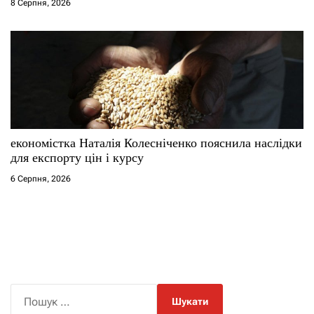
8 Серпня, 2026
економістка Наталія Колесніченко пояснила наслідки
для експорту цін і курсу
6 Серпня, 2026
П
о