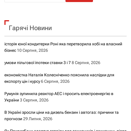
ш
у
к
Гарячі Новини
:
історія юної кондитерки Роні яка перетворила хобі на власний
бізнес
10 Серпня, 2026
умови пільгової іпотеки ставки 3 і 7
8 Серпня, 2026
економістка Наталія Колесніченко пояснила наслідки для
експорту цін і курсу
6 Серпня, 2026
Румунія зупинила реактор АЕС і просить електроенергію в
України
3 Серпня, 2026
В Україні зросли ціни на дизель бензин і автогаз: причини та
прогнози
29 Липня, 2026
Як ПриватБанк адаптує сервіси для захисників і захисниць після