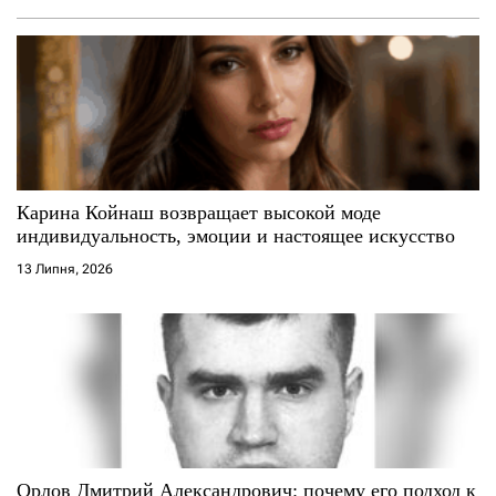
я
з
а
п
и
Карина Койнаш возвращает высокой моде
индивидуальность, эмоции и настоящее искусство
с
13 Липня, 2026
і
в
Орлов Дмитрий Александрович: почему его подход к