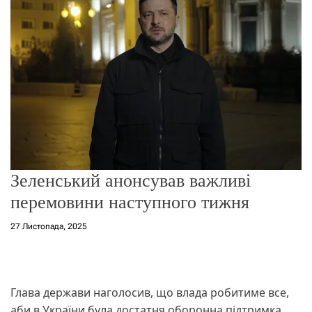
о
р
е
ж
и
м
у
Зеленський анонсував важливі
перемовини наступного тижня
27 Листопада, 2025
Глава держави наголосив, що влада робитиме все,
аби в України була достатня оборонна підтримка