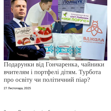
о
р
е
ж
и
м
у
Подарунки від Гончаренка, чайники
вчителям і портфелі дітям. Турбота
про освіту чи політичний піар?
27 Листопада, 2025