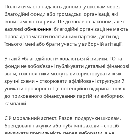
Політики часто надають допомогу школам через
благодійні фонди або громадські організації, які
вони самі ж створили. Це дозволено законом, але є
важливі
обмеження
: благодійні організації не мають
права допомагати політичним партіям, діяти від
їхнього імені або брати участь у виборчій агітації.
У такій «благодійності» ховаються й ризики. ГО та
фонди не зобов’язані публікувати детальні фінансові
звіти, тож політики можуть використовувати їх як
зручні схеми – створювати афілійовані структури й
уникати прозорості. Це потенційно відкриває шлях
до прихованого фінансування партій чи виборчих
кампаній.
Є й моральний аспект. Разові подарунки школам,
брендовані пакунки або публічні заходи – спосіб
викликати прихильність перед виборами, а не