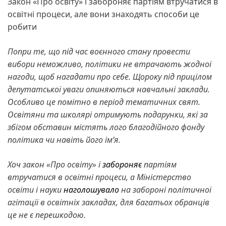
Закон «Про освіту» і забороняє партіям втручатися в
освітні процеси, але вони знаходять способи це
робити
Попри те, що під час воєнного стану провести
вибори неможливо, політики не втрачають жодної
нагоди, щоб нагадати про себе. Щороку під прицілом
депутатської уваги опиняються навчальні заклади.
Особливо це помітно в період тематичних свят.
Освітяни та школярі отримують подарунки, які за
збігом обставин містять лого благодійного фонду
політика чи навіть його ім’я.
Хоч закон «Про освіту» і
забороняє
партіям
втручатися в освітні процеси, а Міністерство
освіти і науки
наголошувало
на забороні політичної
агітації в освітніх закладах, для багатьох обранців
це не є перешкодою.