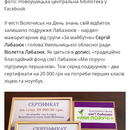
фото: Новоушицька центральна бібліотека у
Facebook
У місті Волочиськ на День знань свій відбиток
залишило подружжя Лабазюків – нардеп-
мажоритарник від групи «За майбутнє»
Сергій
Лабазюк
і голова Хмельницької обласної ради
Віолетта Лабазюк
. Як ідеться в
дописі
, «традиційно
благодійний фонд сім’ї Лабазюк «Ми поруч»
підтримує першачків». Тож серед подарунків – два
сертифікати на 20 000 грн на потреби перших класів
ліцею та ноутбук.