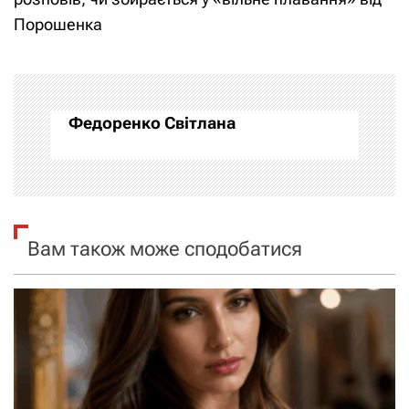
і
Порошенка
г
а
Федоренко Світлана
ц
і
я
Вам також може сподобатися
з
а
п
и