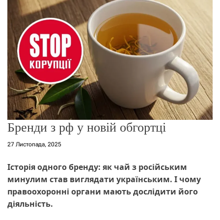
о
р
е
ж
и
м
у
Бренди з рф у новій обгортці
27 Листопада, 2025
Історія одного бренду: як чай з російським
минулим став виглядати українським. І чому
правоохоронні органи мають дослідити його
діяльність.