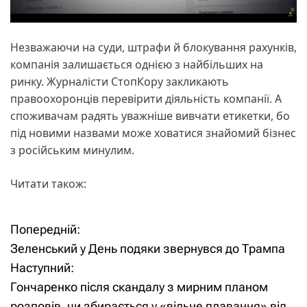
Незважаючи на суди, штрафи й блокування рахунків,
компанія залишається однією з найбільших на
ринку. Журналісти СтопКору закликають
правоохоронців перевірити діяльність компанії. А
споживачам радять уважніше вивчати етикетки, бо
під новими назвами може ховатися знайомий бізнес
з російським минулим.
Читати також:
Попередній:
Н
Зеленський у День подяки звернувся до Трампа
а
Наступний:
Гончаренко після скандалу з мирним планом
в
розповів, чи збирається у «вільне плавання» від