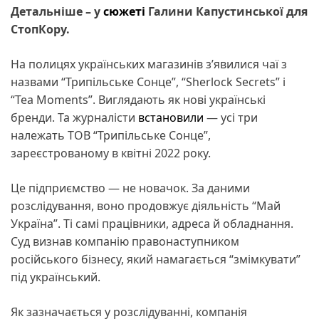
Детальніше – у
сюжеті
Галини Капустинської для
СтопКору.
На полицях українських магазинів з’явилися чаї з
назвами “Трипільське Сонце”, “Sherlock Secrets” і
“Tea Moments”. Виглядають як нові українські
бренди. Та журналісти
встановили
— усі три
належать ТОВ “Трипільське Сонце”,
зареєстрованому в квітні 2022 року.
Це підприємство — не новачок. За даними
розслідування, воно продовжує діяльність “Май
Україна”. Ті самі працівники, адреса й обладнання.
Суд визнав компанію правонаступником
російського бізнесу, який намагається “змімкувати”
під український.
Як зазначається у розслідуванні, компанія