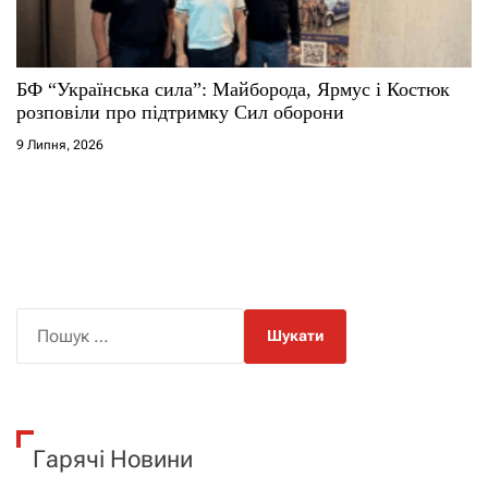
БФ “Українська сила”: Майборода, Ярмус і Костюк
розповіли про підтримку Сил оборони
9 Липня, 2026
П
о
ш
у
к
Гарячі Новини
: