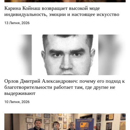
с
Карина Койнаш возвращает высокой моде
і
индивидуальность, эмоции и настоящее искусство
13 Липня, 2026
в
Орлов Дмитрий Александрович: почему его подход к
благотворительности работает там, где другие не
выдерживают
10 Липня, 2026