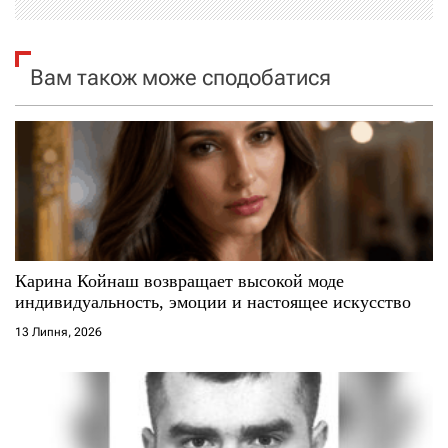
і
я
Вам також може сподобатися
з
а
п
и
с
Карина Койнаш возвращает высокой моде
индивидуальность, эмоции и настоящее искусство
і
13 Липня, 2026
в