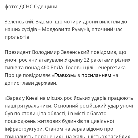
фото: ДСНС Одещини
Зеленський: Відомо, що чотири дрони вилетіли до
наших сусідів – Молдови та Румунії, є точний час
прольотів
Президент Володимир Зеленський повідомив, що
уночі росіяни атакували Україну 22 ракетами різних
типів та понад 460 БпЛА. Головні цілі – енергетика.
Про це повідомляє «
Главком
» з
посиланням
на
допис глави держави.
«Зараз у Києві на місцях російських ударів працюють
наші рятувальники. Основний російський удар уночі
був по столиці та області, і в місті є багато
пошкоджень житлових будинків та цивільної
інфраструктури. Станом на зараз відомо про
тринадцять поранених і, на жаль, шістьох загиблих