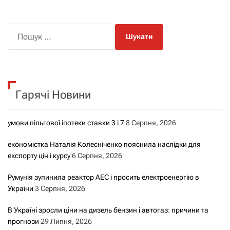
П
о
ш
у
к
Гарячі Новини
:
умови пільгової іпотеки ставки 3 і 7
8 Серпня, 2026
економістка Наталія Колесніченко пояснила наслідки для
експорту цін і курсу
6 Серпня, 2026
Румунія зупинила реактор АЕС і просить електроенергію в
України
3 Серпня, 2026
В Україні зросли ціни на дизель бензин і автогаз: причини та
прогнози
29 Липня, 2026