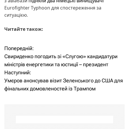
з авіабази
підняли два німецькі винищувачі
Eurofighter Typhoon для спостереження за
ситуацією.
Читайте також:
Попередній:
Н
Свириденко погодить зі «Слугою» кандидатури
а
міністрів енергетики та юстиції – президент
Наступний:
в
Умєров анонсував візит Зеленського до США для
і
фінальних домовленостей із Трампом
г
а
ц