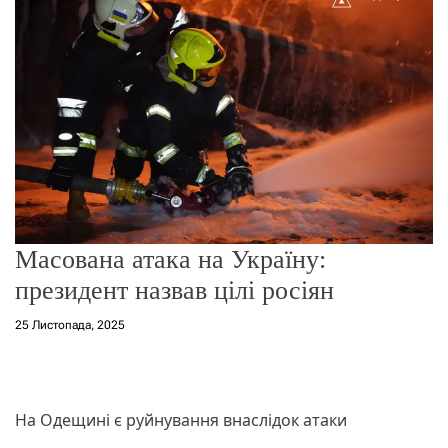
о
р
е
ж
и
м
у
Масована атака на Україну:
президент назвав цілі росіян
25 Листопада, 2025
На Одещині є руйнування внаслідок атаки