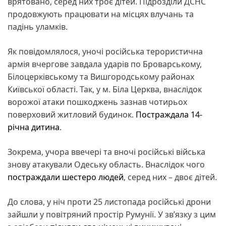
врятовано, серед них троє дітей. Підрозділи ДСНС
продовжують працювати на місцях влучань та
падінь уламків.
Як повідомлялося, уночі російська терористична
армія вчергове завдала ударів по Броварському,
Білоцерківському та Вишгородському районах
Київської області. Так, у м. Біла Церква, внаслідок
ворожої атаки пошкоджень зазнав чотирьох
поверховий житловий будинок.
Постраждала 14-
річна дитина
.
Зокрема, учора ввечері та вночі російські війська
знову атакували Одеську область. Внаслідок чого
постраждали шестеро людей
, серед них – двоє дітей.
До слова, у ніч проти 25 листопада російські дрони
зайшли у повітряний простір Румунії. У зв’язку з цим