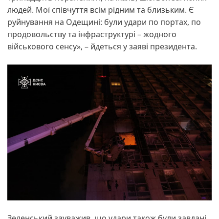
людей. Мої співчуття всім рідним та близьким. Є
руйнування на Одещині: були удари по портах, по
продовольству та інфраструктурі – жодного
військового сенсу», – йдеться у заяві президента.
Зеленський зауважив, що удари також були завдані