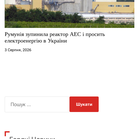
Румунія зупинила реактор АЕС і просить
електроенергію в України
3 Серпня, 2026
П
о
ш
у
к
: