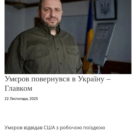
о
р
е
ж
и
м
у
Умєров повернувся в Україну –
Главком
22 Листопада, 2025
Умєров відвідав США з робочою поїздкою