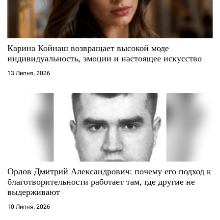
п
и
с
Карина Койнаш возвращает высокой моде
индивидуальность, эмоции и настоящее искусство
і
13 Липня, 2026
в
Орлов Дмитрий Александрович: почему его подход к
благотворительности работает там, где другие не
выдерживают
10 Липня, 2026