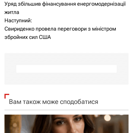
Уряд збільшив фінансування енергомодернізації
а
житла
Наступний:
в
Свириденко провела переговори з міністром
і
збройних сил США
г
а
ц
і
я
Вам також може сподобатися
з
а