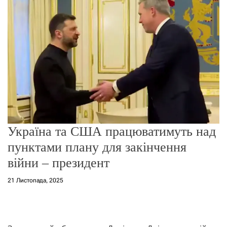
о
р
е
ж
и
м
у
Україна та США працюватимуть над
пунктами плану для закінчення
війни – президент
21 Листопада, 2025