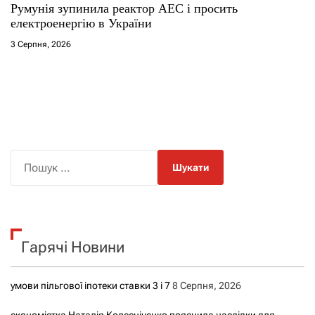
Румунія зупинила реактор АЕС і просить
електроенергію в України
3 Серпня, 2026
П
о
ш
у
к
Гарячі Новини
:
умови пільгової іпотеки ставки 3 і 7
8 Серпня, 2026
економістка Наталія Колесніченко пояснила наслідки для