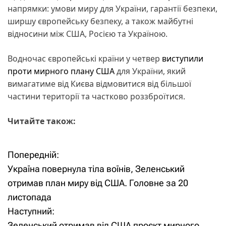
напрямки: умови миру для України, гарантії безпеки,
ширшу європейську безпеку, а також майбутні
відносини між США, Росією та Україною.
Водночас європейські країни у четвер
виступили
проти мирного плану США
для України, який
вимагатиме від Києва відмовитися від більшої
частини території та частково роззброїтися.
Читайте також:
Попередній:
Н
Україна повернула тіла воїнів, Зеленський
а
отримав план миру від США. Головне за 20
листопада
в
Наступний:
і
Зеленський отримав від США проєкт мирного