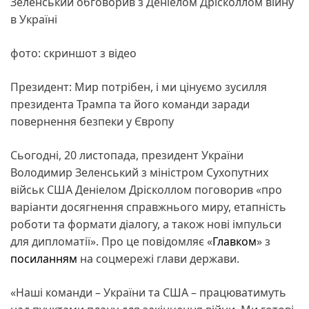
Зеленський обговорив з Деніелом Дрісколлом війну
в Україні
фото: скриншот з відео
Президент: Мир потрібен, і ми цінуємо зусилля
президента Трампа та його команди заради
повернення безпеки у Європу
Сьогодні, 20 листопада, президент України
Володимир Зеленський з міністром Сухопутних
військ США Деніелом Дрісколлом поговорив «про
варіанти досягнення справжнього миру, етапність
роботи та формати діалогу, а також нові імпульси
для дипломатії». Про це повідомляє «
Главком
» з
посиланням
на соцмережі глави держави.
«Наші команди – України та США – працюватимуть