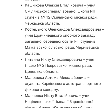
Кашнікова Олексія Віталійовича – учня
Смілянської спеціалізованої школи І-ІІІ
ступенів № 12 Смілянської міської ради,
Черкаська область.
Костецького Олександра Олександровича –
учня Драчинецького опорного закладу
загальної середньої освіти І-ІІІ ступенів
Мамаївської сільської ради, Чернівецька
область.
Литвина Нікіту Олександровича – учня
Ліцею № 2 Покровської міської ради,
Донецька область.
Малошика Артема Миколайовича –
студента Харківського автотранспортного
фахового коледжу.
Марченка Нікіту Віталійовича – учня
Неділищенської гімназії Барашівської
сільської ради, Житомирська область.