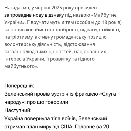
Нагадаємо, у червні 2025 року президент
запровадив нову відзнаку
під назвою «Майбутнє
України». Її вручатимуть дітям (особам до 18 років)
за прояв «особистої хоробрості, відваги, стійкості,
патріотизму, активну громадянську позицію,
волонтерську діяльність, відстоювання
загальнолюдських цінностей, національних
інтересів України, її розвитку та гідного
майбутнього».
Попередній:
Н
Зеленський провів зустріч із фракцією «Слуга
а
народу»: про що говорили
Наступний:
в
Україна повернула тіла воїнів, Зеленський
і
отримав план миру від США. Головне за 20