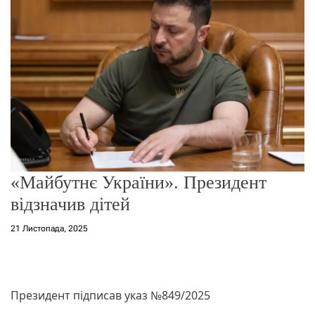
о
р
е
ж
и
м
у
«Майбутнє України». Президент
відзначив дітей
21 Листопада, 2025
Президент підписав указ №849/2025