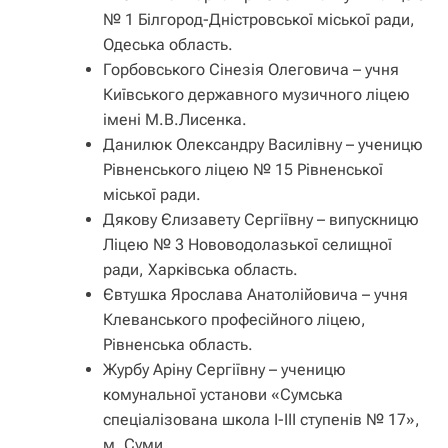
№ 1 Білгород-Дністровської міської ради,
Одеська область.
Горбовського Сінезія Олеговича – учня
Київського державного музичного ліцею
імені М.В.Лисенка.
Данилюк Олександру Василівну – ученицю
Рівненського ліцею № 15 Рівненської
міської ради.
Дякову Єлизавету Сергіївну – випускницю
Ліцею № 3 Нововодолазької селищної
ради, Харківська область.
Євтушка Ярослава Анатолійовича – учня
Клеванського професійного ліцею,
Рівненська область.
Журбу Аріну Сергіївну – ученицю
комунальної установи «Сумська
спеціалізована школа І-ІІІ ступенів № 17»,
м. Суми.