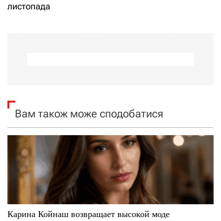
листопада
г
а
ц
і
я
Вам також може сподобатися
з
а
п
и
с
Карина Койнаш возвращает высокой моде