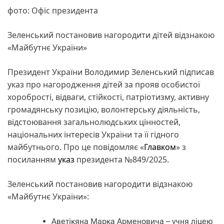
фото: Офіс президента
Зеленський постановив нагородити дітей відзнакою
«Майбутнє України»
Президент України Володимир Зеленський підписав
указ про нагородження дітей за прояв особистої
хоробрості, відваги, стійкості, патріотизму, активну
громадянську позицію, волонтерську діяльність,
відстоювання загальнолюдських цінностей,
національних інтересів України та її гідного
майбутнього. Про це повідомляє «
Главком
» з
посиланням
указ
президента №849/2025.
Зеленський постановив нагородити відзнакою
«Майбутнє України»:
Аветікяна Марка Арменовича – учня ліцею