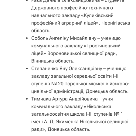
Рака Данила Олександровича – студента
Державного професійно-технічного
навчального закладу «Куликівський
професійний аграрний ліцей», Чернігівська
область.
Соболь Ангеліну Михайлівну – ученицю
комунального закладу «Тростянецький
ліцей» Вороновицької селищної ради,
Вінницька область.
Степаненко Яну Олександрівну – ученицю
закладу загальної середньої освіти І-ІІІ
ступенів № 20 Торецької міської військово-
цивільної адміністрації, Донецька область.
Тимчака Артура Андрійовича – учня
комунального закладу «Нікольська
загальноосвітня школа І-ІІІ ступенів № 1
імені А. Д. Якименка Нікольської селищної
ради», Донецька область.