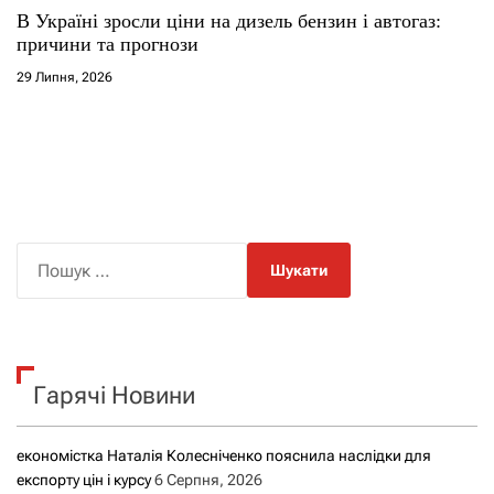
В Україні зросли ціни на дизель бензин і автогаз:
причини та прогнози
29 Липня, 2026
П
о
ш
у
к
Гарячі Новини
:
економістка Наталія Колесніченко пояснила наслідки для
експорту цін і курсу
6 Серпня, 2026