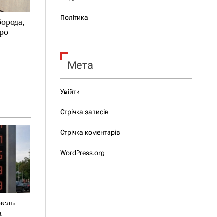
Політика
борода,
про
Мета
Увійти
Стрічка записів
Стрічка коментарів
WordPress.org
зель
а