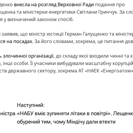
иденко
внесла на розгляд Верховної Ради
подання про
ущенка та міністерки енергетики Світлани Гринчук. За с
я у визначений законом спосіб.
аявив, що міністр юстиції Герман Галущенко та міністе
ся на посадах
. За його словами, зокрема, це питання дов
 злочинної організації
, до складу якої входили чинні та
, інші особи. Її учасники вибудували масштабну корупці
мств державного сектору, зокрема АТ «НАЕК «Енергоатом»
Наступний:
ністра
«НАБУ вміє зупиняти літаки в повітрі». Лещен
обурений тим, чому Міндічу дали втекти