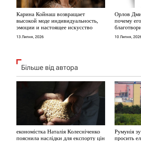
с
Карина Койнаш возвращает
Орлов Дми
і
высокой моде индивидуальность,
почему его
эмоции и настоящее искусство
благотвори
в
где други
13 Липня, 2026
10 Липня, 202
Більше від автора
економістка Наталія Колесніченко
Румунія з
пояснила наслідки для експорту цін
просить ел