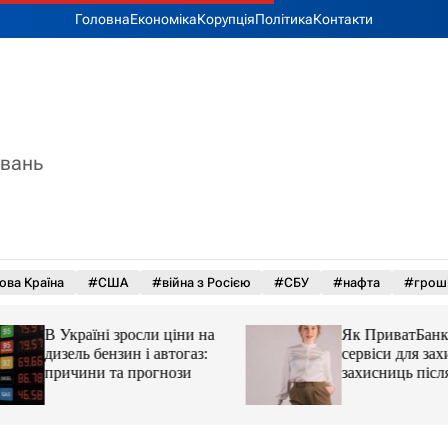
Головна
Економіка
Корупція
Політика
Контакти
увань
ова Країна
#США
#війна з Росією
#СБУ
#нафта
#грош
В Україні зросли ціни на
Як ПриватБанк а
дизель бензин і автогаз:
сервіси для захисн
причини та прогнози
захисниць після 