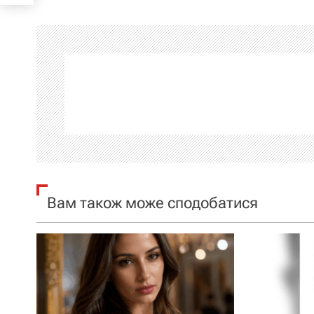
і
г
а
ц
і
я
Вам також може сподобатися
з
а
п
и