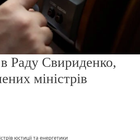
в Раду Свириденко,
нених міністрів
істрів юстиції та енергетики