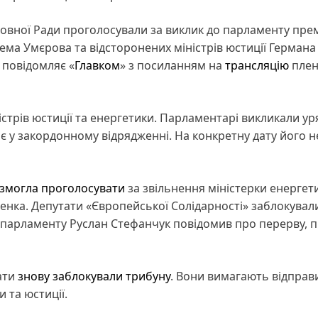
рховної Ради проголосували за виклик до парламенту прем
ема Умєрова та відсторонених міністрів юстиції Германа
 повідомляє «
Главком
» з посиланням на
трансляцію
плен
ністрів юстиції та енергетики. Парламентарі викликали ур
є у закордонному відрядженні. На конкретну дату його н
 змогла проголосувати
за звільнення міністерки енергет
щенка. Депутати «Європейської Солідарності» заблокувал
р парламенту Руслан Стефанчук повідомив про перерву, п
тати
знову заблокували трибуну
. Вони вимагають відправ
и та юстиції.