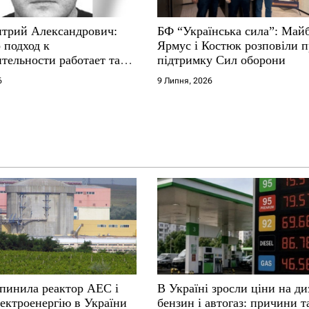
трий Александрович:
БФ “Українська сила”: Май
 подход к
Ярмус і Костюк розповіли 
тельности работает там,
підтримку Сил оборони
е не выдерживают
6
9 Липня, 2026
упинила реактор АЕС і
В Україні зросли ціни на ди
ектроенергію в України
бензин і автогаз: причини т