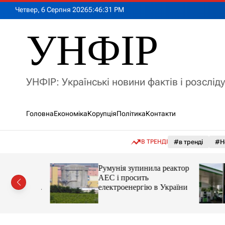
П
Четвер, 6 Серпня 2026
5
:
46
:
33
PM
е
р
УНФІР
е
й
т
и
УНФІР: Українські новини фактів і розслід
д
о
в
Головна
Економіка
Корупція
Політика
Контакти
м
і
с
В ТРЕНДІ
#в тренді
#Н
т
у
лія
Румунія зупинила реактор
яснила
АЕС і просить
орту цін і
електроенергію в України