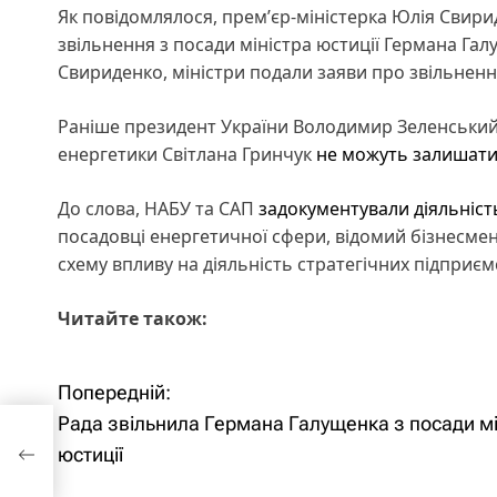
Як повідомлялося, премʼєр-міністерка Юлія Свир
звільнення з посади міністра юстиції Германа Гал
Свириденко, міністри подали заяви про звільненн
Раніше президент України Володимир Зеленський з
енергетики Світлана Гринчук
не можуть залишати
До слова, НАБУ та САП
задокументували діяльність
посадовці енергетичної сфери, відомий бізнесмен
схему впливу на діяльність стратегічних підприє
Читайте також:
Попередній:
Н
Рада звільнила Германа Галущенка з посади мі
ка з
а
юстиції
в