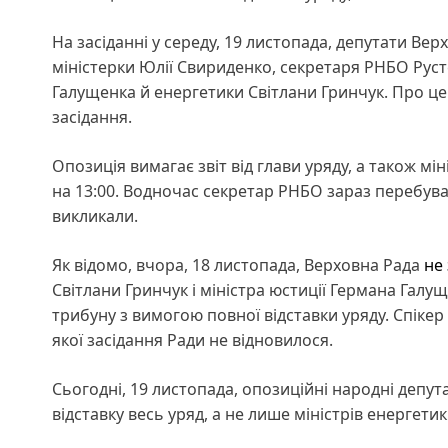
На засіданні у середу, 19 листопада, депутати Ве
міністерки Юлії Свириденко, секретаря РНБО Руст
Галущенка й енергетики Світлани Гринчук. Про це
засідання.
Опозиція вимагає звіт від глави уряду, а також мі
на 13:00. Водночас секретар РНБО зараз перебува
викликали.
Як відомо, вчора, 18 листопада, Верховна Рада
не
Світлани Гринчук і міністра юстиції Германа Галу
трибуну з вимогою повної відставки уряду. Спіке
якої засідання Ради не відновилося.
Сьогодні, 19 листопада, опозиційні народні депу
відставку весь уряд, а не лише міністрів енергетик