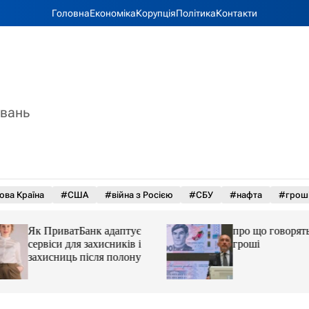
Головна
Економіка
Корупція
Політика
Контакти
увань
ова Країна
#США
#війна з Росією
#СБУ
#нафта
#грош
Як ПриватБанк адаптує
про що говорять у
сервіси для захисників і
гроші
захисниць після полону