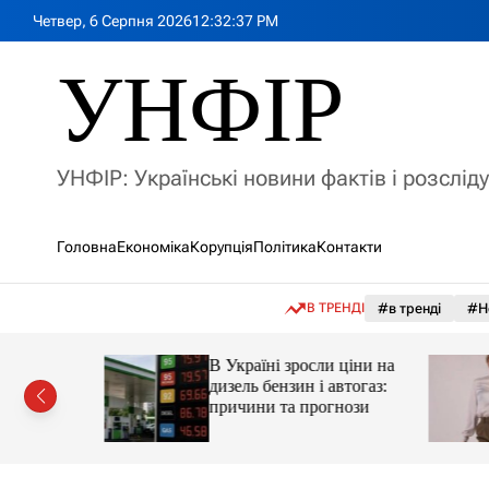
П
Четвер, 6 Серпня 2026
12
:
32
:
39
PM
е
р
УНФІР
е
й
т
и
УНФІР: Українські новини фактів і розслід
д
о
в
Головна
Економіка
Корупція
Політика
Контакти
м
і
с
В ТРЕНДІ
#в тренді
#Н
т
у
а реактор
В Україні зросли ціни на
дизель бензин і автогаз:
 України
причини та прогнози