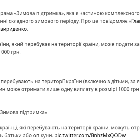
грама «Зимова підтримка», яка є частиною комплексного
ні складного зимового періоду. Про це повідомляє «
Гла
Свириденко
.
їни, який перебуває на території країни, може подати за
000 грн.
перебувають на території країни (включно з дітьми, за 
н може отримати лише одну виплату в розмірі 1000 грн 
а «Зимова підтримка»
країнці, які перебувають на території країни, можуть от
ть батьки або опікуни.
pic.twitter.com/BnhzMxQODw