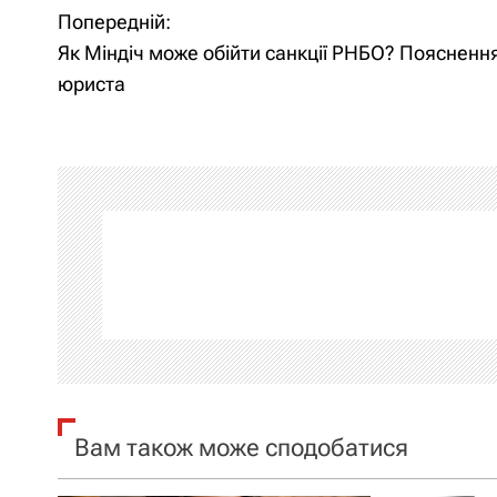
Попередній:
Н
Як Міндіч може обійти санкції РНБО? Поясненн
а
юриста
в
і
г
а
ц
і
я
Вам також може сподобатися
з