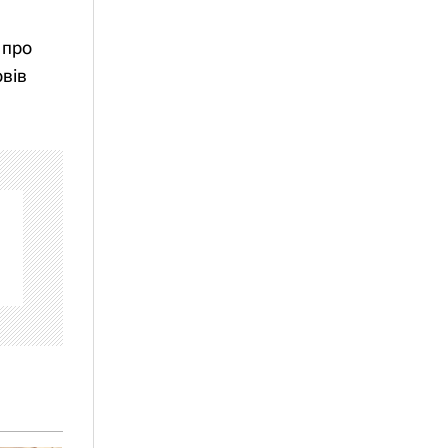
 про
овів