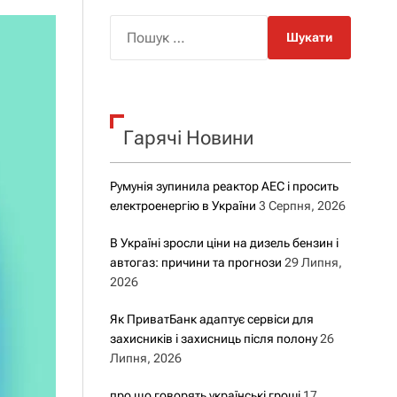
о
р
П
о
о
в
о
ш
г
у
о
р
к
е
Гарячі Новини
:
ж
и
м
у
Румунія зупинила реактор АЕС і просить
електроенергію в України
3 Серпня, 2026
В Україні зросли ціни на дизель бензин і
автогаз: причини та прогнози
29 Липня,
2026
Як ПриватБанк адаптує сервіси для
захисників і захисниць після полону
26
Липня, 2026
про що говорять українські гроші
17