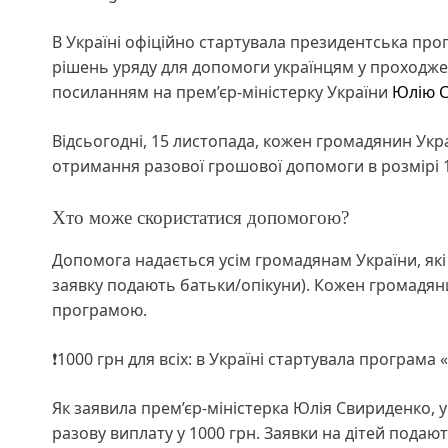
В Україні офіційно стартувала президентська про
рішень уряду для допомоги українцям у проходжен
посиланням на прем’єр-міністерку України
Юлію 
Відсьогодні, 15 листопада, кожен громадянин Укра
отримання разової грошової допомоги в розмірі 1
Хто може скористатися допомогою?
Допомога надається усім громадянам України, які 
заявку подають батьки/опікуни). Кожен громадяни
програмою.
❗️1000 грн для всіх: в Україні стартувала програм
Як заявила прем’єр-міністерка Юлія Свириденко, у
разову виплату у 1000 грн. Заявки на дітей подаю