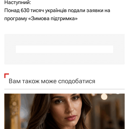
Наступний:
в
Понад 630 тисяч українців подали заявки на
і
програму «Зимова підтримка»
г
а
ц
і
я
Вам також може сподобатися
з
а
п
и