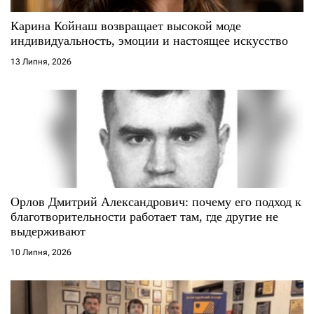
с
Карина Койнаш возвращает высокой моде
индивидуальность, эмоции и настоящее искусство
і
13 Липня, 2026
в
Орлов Дмитрий Александрович: почему его подход к
благотворительности работает там, где другие не
выдерживают
10 Липня, 2026