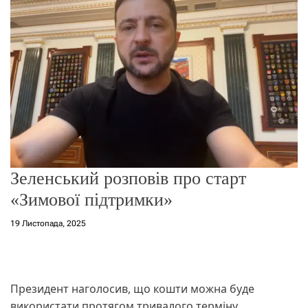
о
р
е
ж
и
м
у
Зеленський розповів про старт
«Зимової підтримки»
19 Листопада, 2025
Президент наголосив, що кошти можна буде
використати протягом тривалого терміну