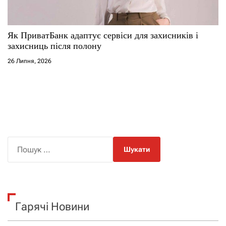
Як ПриватБанк адаптує сервіси для захисників і
захисниць після полону
26 Липня, 2026
П
о
ш
у
к
Гарячі Новини
: