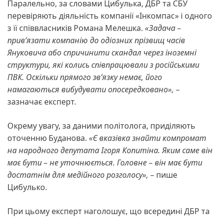
Паралельно, за словами Цибулька, ДБР та СБУ
перевіряють діяльність компанії «Інкомпас» і одного
з її співвласників Романа Мелешка.
«Задача –
прив’язати компанію до одіозних прізвищ часів
Януковича або спричинити скандал через іноземні
структури, які колись співпрацювали з російськими
ПВК. Оскільки прямого зв’язку немає, його
намагаються вибудувати опосередковано»,
–
зазначає експерт.
Окрему увагу, за даними політолога, приділяють
оточенню Буданова.
«Є вказівка знайти компромат
на народного депутата Ігоря Копитіна. Яким саме він
має бути – не уточнюється. Головне – він має бути
достатнім для медійного розголосу»,
– пише
Цибулько.
При цьому експерт наголошує, що всередині ДБР та