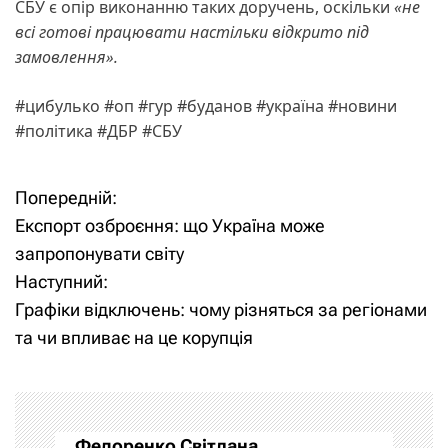
СБУ є опір виконанню таких доручень, оскільки
«не
всі готові працювати настільки відкрито під
замовлення».
#цибулько #оп #гур #буданов #україна #новини
#політика #ДБР #СБУ
Попередній:
Н
Експорт озброєння: що Україна може
а
запропонувати світу
Наступний:
в
Графіки відключень: чому різняться за регіонами
і
та чи впливає на це корупція
г
а
Федоренко Світлана