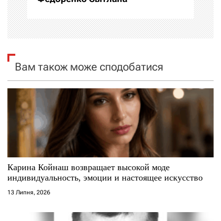
ц
і
я
Вам також може сподобатися
з
а
п
и
с
Карина Койнаш возвращает высокой моде
і
индивидуальность, эмоции и настоящее искусство
13 Липня, 2026
в