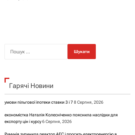
П
о
ш
у
к
Гарячі Новини
:
умови пільгової іпотеки ставки 3 і 7
8 Серпня, 2026
економістка Наталія Колесніченко пояснила наслідки для
експорту цін і курсу
6 Серпня, 2026
Румунія зупинила реактор АЕС і просить електроенергію в