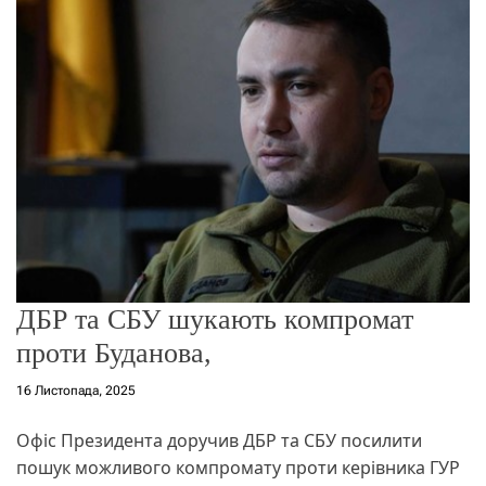
о
р
е
ж
и
м
у
ДБР та СБУ шукають компромат
проти Буданова,
16 Листопада, 2025
Офіс Президента доручив ДБР та СБУ посилити
пошук можливого компромату проти керівника ГУР