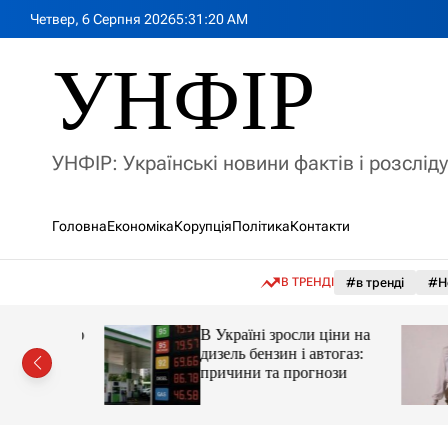
П
Четвер, 6 Серпня 2026
5
:
31
:
22
AM
е
р
УНФІР
е
й
т
и
УНФІР: Українські новини фактів і розслід
д
о
в
Головна
Економіка
Корупція
Політика
Контакти
м
і
с
В ТРЕНДІ
#в тренді
#Н
т
у
а реактор
В Україні зросли ціни на
дизель бензин і автогаз:
 України
причини та прогнози