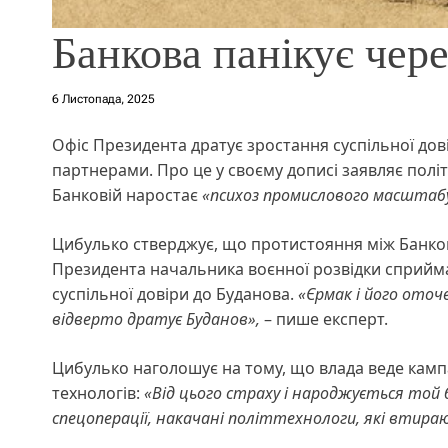
Банкова панікує чере
6 Листопада, 2025
Офіс Президента дратує зростання суспільної дов
партнерами. Про це у своєму дописі заявляє пол
Банковій наростає
«психоз промислового масштаб
Цибулько стверджує, що протистояння між Банково
Президента начальника воєнної розвідки сприйма
суспільної довіри до Буданова.
«Єрмак і його оточ
відверто дратує Буданов»,
– пише експерт.
Цибулько наголошує на тому, що влада веде кампа
технологів:
«Від цього страху і народжується той б
спецоперації, накачані політтехнологи, які втирают