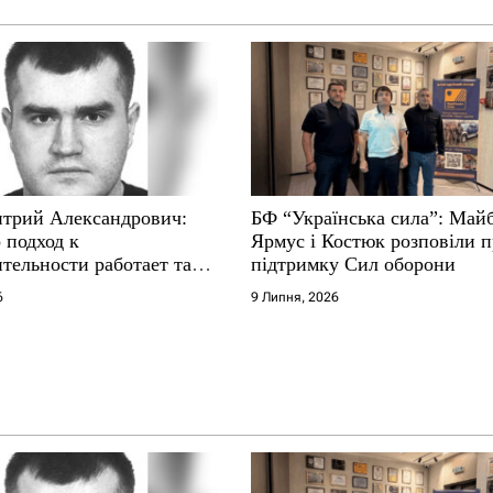
трий Александрович:
БФ “Українська сила”: Май
 подход к
Ярмус і Костюк розповіли 
тельности работает там,
підтримку Сил оборони
е не выдерживают
6
9 Липня, 2026