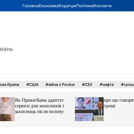
Головна
Економіка
Корупція
Політика
Контакти
увань
ова Країна
#США
#війна з Росією
#СБУ
#нафта
#грош
Як ПриватБанк адаптує
про що говорять у
сервіси для захисників і
гроші
захисниць після полону