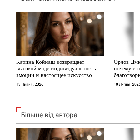
з
а
п
и
с
Карина Койнаш возвращает
Орлов Дми
і
высокой моде индивидуальность,
почему его
эмоции и настоящее искусство
благотвори
в
где други
13 Липня, 2026
10 Липня, 202
Більше від автора