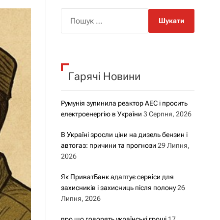
о
р
П
о
о
в
о
ш
г
у
о
р
к
е
Гарячі Новини
:
ж
и
м
у
Румунія зупинила реактор АЕС і просить
електроенергію в України
3 Серпня, 2026
В Україні зросли ціни на дизель бензин і
автогаз: причини та прогнози
29 Липня,
2026
Як ПриватБанк адаптує сервіси для
захисників і захисниць після полону
26
Липня, 2026
про що говорять українські гроші
17