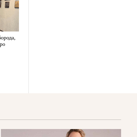
борода,
про