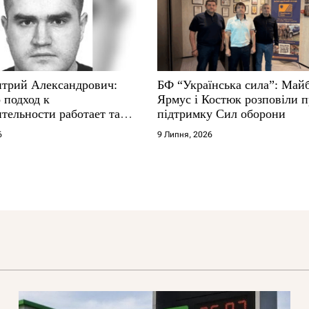
трий Александрович:
БФ “Українська сила”: Май
 подход к
Ярмус і Костюк розповіли 
тельности работает там,
підтримку Сил оборони
е не выдерживают
6
9 Липня, 2026