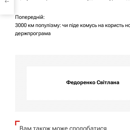
Попередній:
Н
3000 км популізму: чи піде комусь на користь н
а
держпрограма
в
і
г
а
Федоренко Світлана
ц
і
я
Вам також може сподобатися