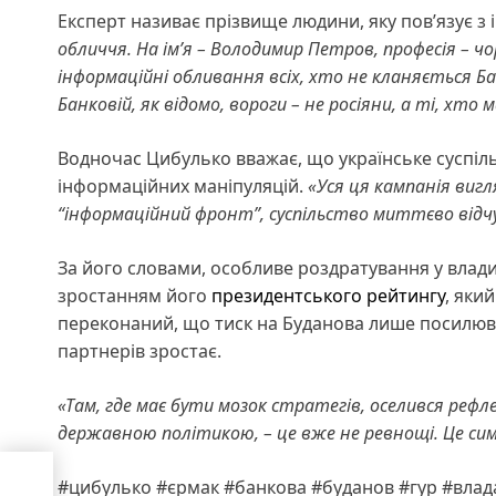
Експерт називає прізвище людини, яку пов’язує 
обличчя. На ім’я – Володимир Петров, професія – 
інформаційні обливання всіх, хто не кланяється Бан
Банковій, як відомо, вороги – не росіяни, а ті, хто
Водночас Цибулько вважає, що українське суспіль
інформаційних маніпуляцій.
«Уся ця кампанія вигл
“інформаційний фронт”, суспільство миттєво відчу
За його словами, особливе роздратування у влади
зростанням його
президентського рейтингу
, яки
переконаний, що тиск на Буданова лише посилюв
партнерів зростає.
«Там, где має бути мозок стратегів, оселився рефл
державною політикою, – це вже не ревнощі. Це си
сь
#цибулько #єрмак #банкова #буданов #гур #влада