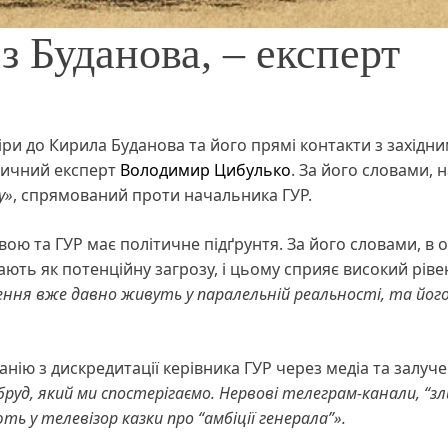
з Буданова, – експерт
іри до Кирила Буданова та його прямі контакти з західн
ітичний експерт
Володимир Цибулько
. За його словами, 
у»
, спрямований проти начальника ГУР.
ю та ГУР має політичне підґрунтя. За його словами, в 
ють як потенційну загрозу, і цьому сприяє високий ріве
ення вже давно живуть у паралельній реальності, та йог
нію з дискредитації керівника ГУР через медіа та залуч
руд, який ми спостерігаємо. Нервові телеграм-канали, “зл
ь у телевізор казки про “амбіції генерала”».