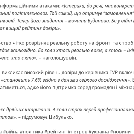
з інформаційними атаками:
«Істерика, до речі, має конкре
чорний політтехнолог. Той самий, що отримує “замовлення”
ковій. Тепер його завдання – мочити Буданова. Бо у війні
 має вищий рейтинг довіри».
ство чітко розрізняє реальну роботу на фронті та спроб
ядає жалюгідно. Бо коли хтось реально воює, а хтось – ім
ває, хто є хто»,
– наголошує він.
 викликає високий рівень довіри до керівника ГУР включ
й
«становить 7,6% згідно з даними свіжого дослідження».
Е
атиметься, адже його підтримка серед громадян і міжн
екс дрібних інтриганів. А коли страх перед професіоналам
мптом»,
– підсумовує Цибулько.
 #війна #політика #рейтинг #петров #україна #новини