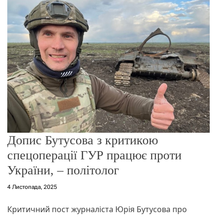
о
р
е
ж
и
м
у
Допис Бутусова з критикою
спецоперації ГУР працює проти
України, – політолог
4 Листопада, 2025
Критичний пост журналіста Юрія Бутусова про