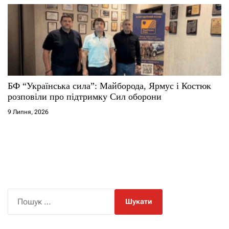
БФ “Українська сила”: Майборода, Ярмус і Костюк
розповіли про підтримку Сил оборони
9 Липня, 2026
П
о
ш