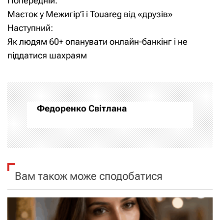
Попередній:
Н
Маєток у Межигір’ї і Touareg від «друзів»
а
Наступний:
Як людям 60+ опанувати онлайн-банкінг і не
в
піддатися шахраям
і
г
а
Федоренко Світлана
ц
і
я
Вам також може сподобатися
з
а