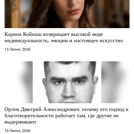
п
и
с
Карина Койнаш возвращает высокой моде
индивидуальность, эмоции и настоящее искусство
і
13 Липня, 2026
в
Орлов Дмитрий Александрович: почему его подход к
благотворительности работает там, где другие не
выдерживают
10 Липня, 2026