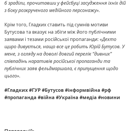
б зраділи, прочитавши у фейсбуці засудження їхніх дій
з боку розкрученого медійного персонажу».
Крім того, Гладких ставить під сумнів мотиви
Бутусова та вказує на збіги між його публічними
заявами і тезами російської пропаганди:
«Дехто
щиро дивується, нащо все це робить Юрій Бутусов. У
мене, з огляду на доволі довгий перелік “дивних”
співпадінь наративів російської пропаганди та
публічних заяв фельдмаршала, є припущення щодо
цього».
#Гладких #ГУР #Бутусов #інформвійна #рф
#пропаганда #війна #Україна #медіа #новини