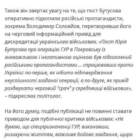
Також він звертає увагу на те, що пост Бутусова
оперативно підхопили російські пропагандисти,
зокрема Володимир Соловйов, перетворивши його
на черговий інформаційний привід для
дискредитації українських військових.
«Пост Юрія
Бутусова про операцію ГУР в Покровську із
зневажливою і негативною оцінкою був підхоплений
російськими пропагандистами … спрацювавши проти
України: по-перше, як нібито підтвердження
неуспішності згаданої операції, а по-друге, як привід
роздмухати черговий “срач” у середовищі військових»,
– підкреслює політолог.
На його думку, подібні публікації не повинні ставати
приводом для публічної критики військових:
«Не
думаю, що спецпризначенці ГУР, виконавши,
ризикуючи життям, важливе бойове завдання, щиро