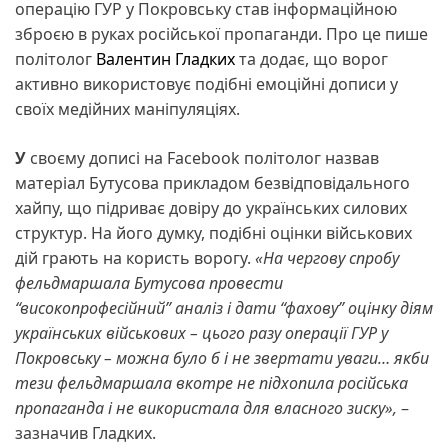
операцію ГУР у Покровську став інформаційною
зброєю в руках російської пропаганди. Про це пише
політолог
Валентин Гладких
та додає, що ворог
активно використовує подібні емоційні дописи у
своїх медійних маніпуляціях.
У
своєму дописі на Facebook політолог назвав
матеріал Бутусова прикладом безвідповідального
хайпу, що підриває довіру до українських силових
структур. На його думку, подібні оцінки військових
дій грають на користь ворогу.
«На чергову спробу
фельдмаршала Бутусова провести
“високопрофесійний” аналіз і дати “фахову” оцінку діям
українських військових – цього разу операції ГУР у
Покровську – можна було б і не звертати уваги… якби
тези фельдмаршала вкотре не підхопила російська
пропаганда і не використала для власного зиску»,
–
зазначив Гладких.