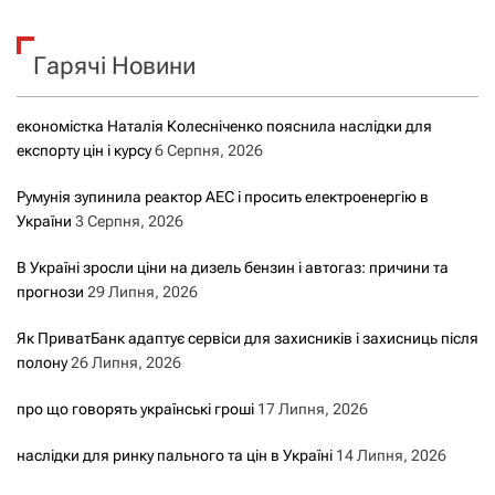
у
к
Гарячі Новини
:
економістка Наталія Колесніченко пояснила наслідки для
експорту цін і курсу
6 Серпня, 2026
Румунія зупинила реактор АЕС і просить електроенергію в
України
3 Серпня, 2026
В Україні зросли ціни на дизель бензин і автогаз: причини та
прогнози
29 Липня, 2026
Як ПриватБанк адаптує сервіси для захисників і захисниць після
полону
26 Липня, 2026
про що говорять українські гроші
17 Липня, 2026
наслідки для ринку пального та цін в Україні
14 Липня, 2026