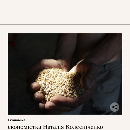
Економіка
економістка Наталія Колесніченко