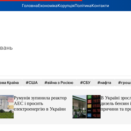
Головна
Економіка
Корупція
Політика
Контакти
увань
ова Країна
#США
#війна з Росією
#СБУ
#нафта
#грош
Румунія зупинила реактор
В Україні зросли 
АЕС і просить
дизель бензин і ав
електроенергію в України
причини та прогн