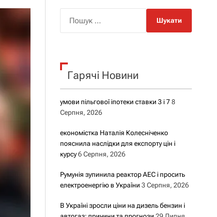
о
р
П
о
о
в
о
ш
г
у
о
р
к
е
Гарячі Новини
:
ж
и
м
у
умови пільгової іпотеки ставки 3 і 7
8
Серпня, 2026
економістка Наталія Колесніченко
пояснила наслідки для експорту цін і
курсу
6 Серпня, 2026
Румунія зупинила реактор АЕС і просить
електроенергію в України
3 Серпня, 2026
В Україні зросли ціни на дизель бензин і
автогаз: причини та прогнози
29 Липня,