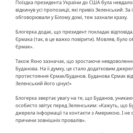
Поїздка президента України до США була невдалою
відкинув усі пропозиції, які привіз Зеленський. За
обговорювали у Білому домі, теж зазнали краху.
Блогерка додає, що президент покладає відповідал
Єрмака (так, в це важко повірити). Мовляв, було 
Єрмак».
Також Яхно зазначає, що зростаюче невдоволення
Буданова. На її думку, це стало додатковим джер
протистояння Єрмак/Буданов. Буданова Єрмак відв
Зеленський його цінує!»
Блогерка звертає увагу на те, що Буданов, уникаюч
особисто звітує перед Зеленським: «Кажуть, що Бу
джерела інформації та контакти з Америкою. І н
причини зовнішніх провалів».