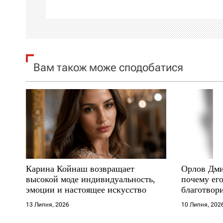
і
я
з
Вам також може сподобатися
а
п
и
с
і
Карина Койнаш возвращает
Орлов Дми
высокой моде индивидуальность,
почему его
в
эмоции и настоящее искусство
благотвори
где други
13 Липня, 2026
10 Липня, 202