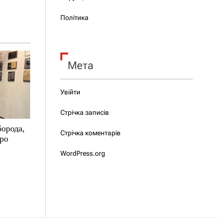
Політика
Мета
Увійти
Стрічка записів
борода,
Стрічка коментарів
про
WordPress.org