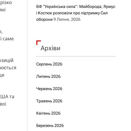
різко
БФ “Українська сила”: Майборода, Ярмус
які
і Костюк розповіли про підтримку Сил
оборони
9 Липня, 2026
о,
ї саме
Архіви
озицій
Серпень 2026
люється
ще
Липень 2026
Червень 2026
 США та
Травень 2026
вої
і
Квітень 2026
Березень 2026