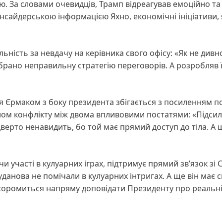
. За словами очевидців, Трамп відреагував емоційно та 
 інсайдерською інформацією Яхно, економічні ініціативи, 
ьність за невдачу на керівника свого офісу: «Як не дивн
обрано неправильну стратегію переговорів. А розробляв ї
 Єрмаком з боку президента збігається з посиленням п
елом конфлікту між двома впливовими постатями: «Підси
ерто ненавидить, бо той має прямий доступ до тіла. А 
и участі в кулуарних іграх, підтримує прямий зв’язок зі
данова не помічали в кулуарних інтригах. А ще він має с
е соромиться напряму доповідати Президенту про реальн