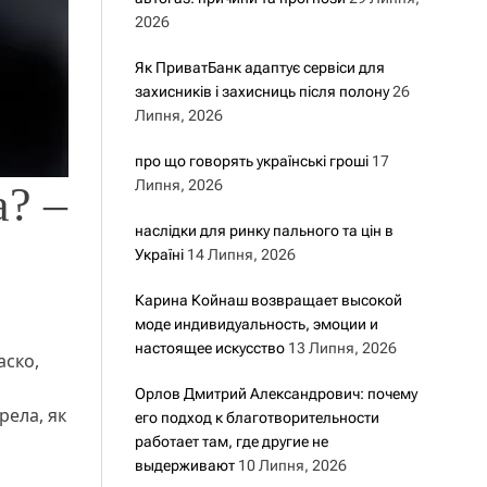
2026
Як ПриватБанк адаптує сервіси для
захисників і захисниць після полону
26
Липня, 2026
про що говорять українські гроші
17
Липня, 2026
а? –
наслідки для ринку пального та цін в
Україні
14 Липня, 2026
Карина Койнаш возвращает высокой
моде индивидуальность, эмоции и
настоящее искусство
13 Липня, 2026
аско,
Орлов Дмитрий Александрович: почему
рела, як
его подход к благотворительности
работает там, где другие не
выдерживают
10 Липня, 2026