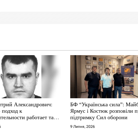
трий Александрович:
БФ “Українська сила”: Май
 подход к
Ярмус і Костюк розповіли 
тельности работает там,
підтримку Сил оборони
е не выдерживают
6
9 Липня, 2026