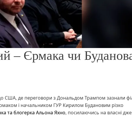
ий – Єрмака чи Буданов
до США, де переговори з Дональдом Трампом зазнали фі
Єрмаком і начальником ГУР Кирилом Будановим різко
чка та блогерка Альона Яхно
, посилаючись на власні дже