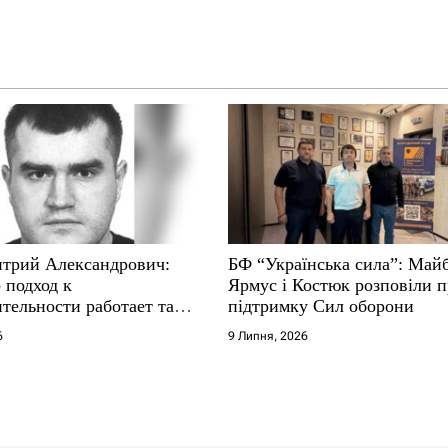
трий Александрович:
БФ “Українська сила”: Май
 подход к
Ярмус і Костюк розповіли 
тельности работает там,
підтримку Сил оборони
е не выдерживают
6
9 Липня, 2026