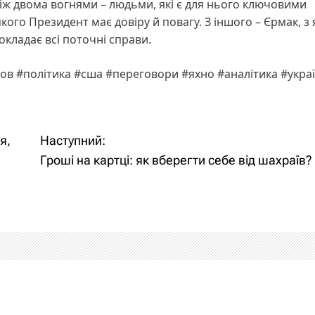
іж двома вогнями – людьми, які є для нього ключовими
якого Президент має довіру й повагу. З іншого – Єрмак, з
окладає всі поточні справи.
ов #політика #сша #переговори #яхно #аналітика #укра
я,
Наступний:
Гроші на картці: як вберегти себе від шахраїв?