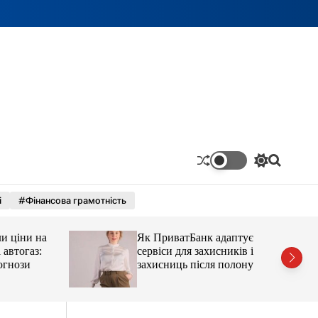
П
П
е
о
р
ш
і
#Фінансова грамотність
е
у
м
к
и
ціни на
Як ПриватБанк адаптує
к
а
тогаз:
сервіси для захисників і
ч
ози
захисниць після полону
к
о
л
ь