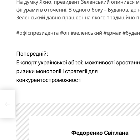
На думку Яхно, президент Зеленський опинився м
фігурами в оточенні. З одного боку – Буданов, до 
Зеленський давно працює і на якого традиційно п
#офіспрезидента #оп #зеленський #єрмак #будан
Попередній:
Н
Експорт української зброї: можливості зростанн
а
ризики монополії і стратегії для
конкурентоспроможності
в
і
г
а
Федоренко Світлана
ц