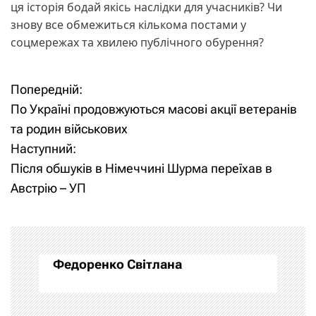
ця історія бодай якісь наслідки для учасників? Чи
знову все обмежиться кількома постами у
соцмережах та хвилею публічного обурення?
Попередній:
Н
По Україні продовжуються масові акції ветеранів
а
та родин військових
Наступний:
в
Після обшуків в Німеччині Шурма переїхав в
і
Австрію – УП
г
а
Федоренко Світлана
ц
і