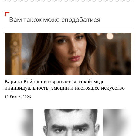
я
Вам також може сподобатися
з
а
п
и
с
Карина Койнаш возвращает высокой моде
і
индивидуальность, эмоции и настоящее искусство
13 Липня, 2026
в