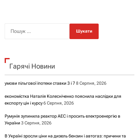
П
о
ш
у
к
Гарячі Новини
:
умови пільгової іпотеки ставки 3 і 7
8 Серпня, 2026
економістка Наталія Колесніченко пояснила наслідки для
експорту цін і курсу
6 Серпня, 2026
Румунія зупинила реактор АЕС і просить електроенергію в
України
3 Серпня, 2026
В Україні зросли ціни на дизель бензин і автогаз: причини та