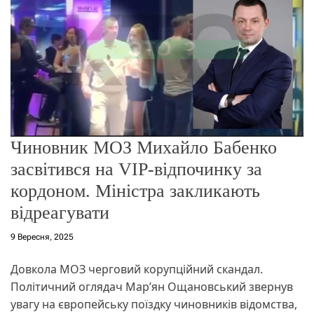
о
р
е
ж
и
м
у
Чиновник МОЗ Михайло Бабенко
засвітився на VIP-відпочинку за
кордоном. Міністра закликають
відреагувати
9 Вересня, 2025
Довкола МОЗ черговий корупційний скандал.
Політичний оглядач Мар’ян Ощановський звернув
увагу на європейську поїздку чиновників відомства,