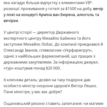
яка нагадує більше відпустку з елементами VIP-
розкоші: проживання у готелі за $1500 на добу,
вечір
у ложі на концерті Арміна ван Бюрена, алкоголь та
вечірки
.
У центрі історії — директор Державного
експертного центру Михайло Бабенко та його
заступник Михайло Лобас. До компанії приєднався й
Олександр Іванов, співвласник «Укрфармгруп»,
однієї з найбільших фармкомпаній, що працює з
державними закупівлями. За інформацією джерел,
«тур» коштував понад $20 000.
А ключова деталь: дозвіл на таку подорож дав
особисто міністр охорони здоров’я Віктор Ляшко.
Пане міністре, у вас вас добре?
Ощановський резоно ставить запитання: чи матиме