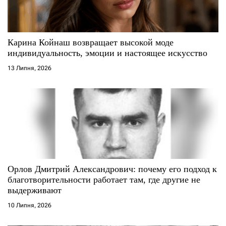
с
і
Карина Койнаш возвращает высокой моде
в
индивидуальность, эмоции и настоящее искусство
13 Липня, 2026
Орлов Дмитрий Александрович: почему его подход к
благотворительности работает там, где другие не
выдерживают
10 Липня, 2026