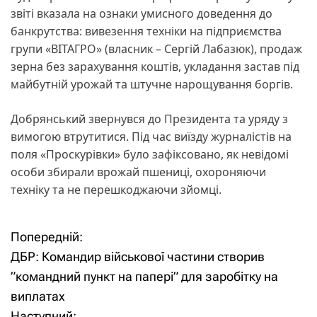
звіті вказала на ознаки умисного доведення до
банкрутства: вивезення техніки на підприємства
групи «ВІТАГРО» (власник – Сергій Лабазюк), продаж
зерна без зарахування коштів, укладання застав під
майбутній урожай та штучне нарощування боргів.
Добрянський звернувся до Президента та уряду з
вимогою втрутитися. Під час виїзду журналістів на
поля «Проскурівки» було зафіксовано, як невідомі
особи збирали врожай пшениці, охороняючи
техніку та не перешкоджаючи зйомці.
Попередній:
Н
ДБР: Командир військової частини створив
а
”командний пункт на папері” для заробітку на
виплатах
в
Наступний: