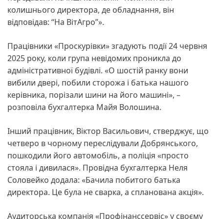
колишнього директора, де обладнання, він
відповідав: “На ВітАгро”».
Працівники «Проскурівки» згадують події 24 червня
2025 року, коли група невідомих проникла до
адміністративної будівлі. «О шостій ранку вони
вибили двері, побили сторожа і батька нашого
керівника, порізали шини на його машині», –
розповіла бухгалтерка Майя Волошина.
Інший працівник, Віктор Васильович, стверджує, що
четверо в чорному переслідували Добрянського,
пошкодили його автомобіль, а поліція «просто
стояла і дивилася». Провідна бухгалтерка Неля
Соловейко додала: «Бачила побитого батька
директора. Це була не сварка, а спланована акція».
Аудиторська компанія «Профінанссервіс» у своєму