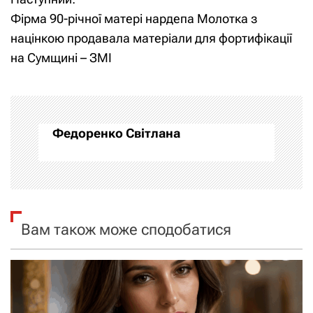
і
Фірма 90-річної матері нардепа Молотка з
націнкою продавала матеріали для фортифікації
г
на Сумщині – ЗМІ
а
ц
і
Федоренко Світлана
я
з
а
Вам також може сподобатися
п
и