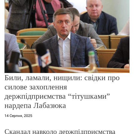
о
р
е
ж
и
м
у
Били, ламали, нищили: свідки про
силове захоплення
держпідприємства “тітушками”
нардепа Лабазюка
14 Серпня, 2025
Скандал навколо держпідприємства