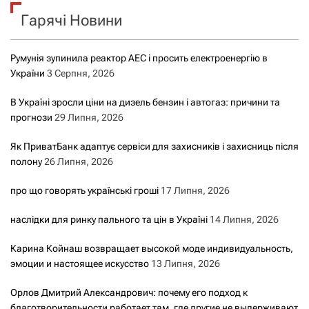
к
Гарячі Новини
:
Румунія зупинила реактор АЕС і просить електроенергію в
України
3 Серпня, 2026
В Україні зросли ціни на дизель бензин і автогаз: причини та
прогнози
29 Липня, 2026
Як ПриватБанк адаптує сервіси для захисників і захисниць після
полону
26 Липня, 2026
про що говорять українські гроші
17 Липня, 2026
наслідки для ринку пального та цін в Україні
14 Липня, 2026
Карина Койнаш возвращает высокой моде индивидуальность,
эмоции и настоящее искусство
13 Липня, 2026
Орлов Дмитрий Александрович: почему его подход к
благотворительности работает там, где другие не выдерживают