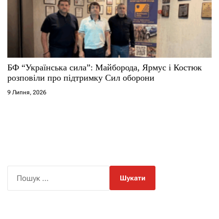
БФ “Українська сила”: Майборода, Ярмус і Костюк
розповіли про підтримку Сил оборони
9 Липня, 2026
П
о
ш
у