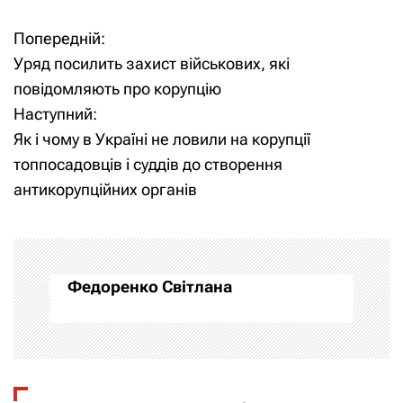
Попередній:
Н
Уряд посилить захист військових, які
а
повідомляють про корупцію
Наступний:
в
Як і чому в Україні не ловили на корупції
і
топпосадовців і суддів до створення
антикорупційних органів
г
а
ц
Федоренко Світлана
і
я
з