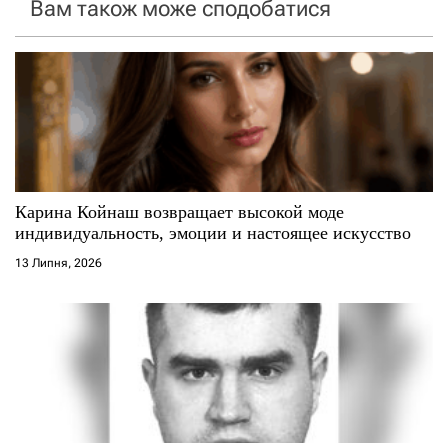
Вам також може сподобатися
а
п
и
с
і
Карина Койнаш возвращает высокой моде
индивидуальность, эмоции и настоящее искусство
в
13 Липня, 2026