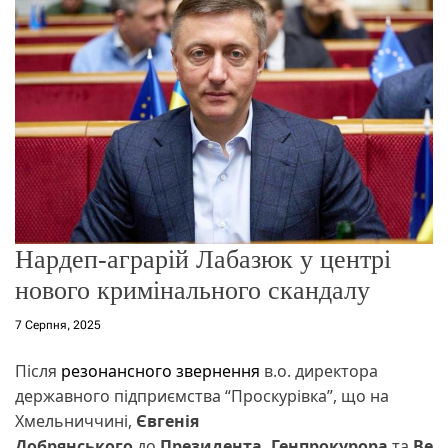
о
р
е
ж
и
м
у
Нардеп-аграрій Лабазюк у центрі
нового кримінального скандалу
7 Серпня, 2025
Після
резонансного звернення
в.о. директора
державного підприємства “Проскурівка”, що на
Хмельниччині,
Євгенія
Добрянського
до
Президента,
Генпрокурора
та
Ве