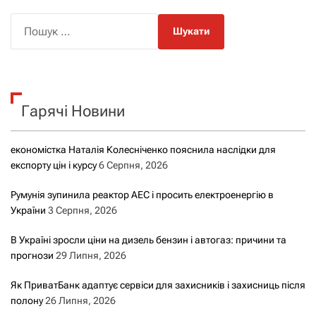
П
о
ш
у
к
Гарячі Новини
:
економістка Наталія Колесніченко пояснила наслідки для
експорту цін і курсу
6 Серпня, 2026
Румунія зупинила реактор АЕС і просить електроенергію в
України
3 Серпня, 2026
В Україні зросли ціни на дизель бензин і автогаз: причини та
прогнози
29 Липня, 2026
Як ПриватБанк адаптує сервіси для захисників і захисниць після
полону
26 Липня, 2026