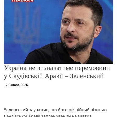
о
р
е
ж
и
м
у
Україна не визнаватиме перемовини
у Саудівській Аравії – Зеленський
17 Лютого, 2025
Зеленський зауважив, що його офіційний візит до
Саудівської Аравії запланований на завтра