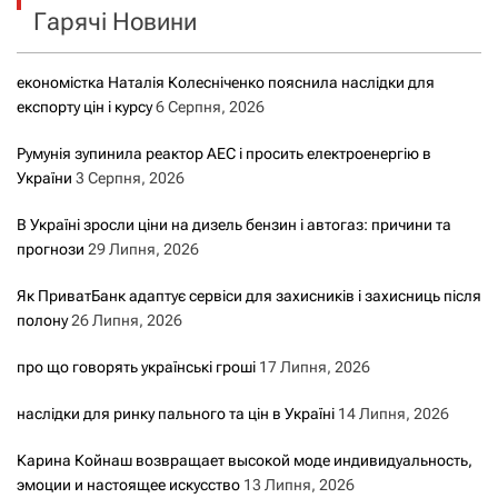
Гарячі Новини
:
економістка Наталія Колесніченко пояснила наслідки для
експорту цін і курсу
6 Серпня, 2026
Румунія зупинила реактор АЕС і просить електроенергію в
України
3 Серпня, 2026
В Україні зросли ціни на дизель бензин і автогаз: причини та
прогнози
29 Липня, 2026
Як ПриватБанк адаптує сервіси для захисників і захисниць після
полону
26 Липня, 2026
про що говорять українські гроші
17 Липня, 2026
наслідки для ринку пального та цін в Україні
14 Липня, 2026
Карина Койнаш возвращает высокой моде индивидуальность,
эмоции и настоящее искусство
13 Липня, 2026