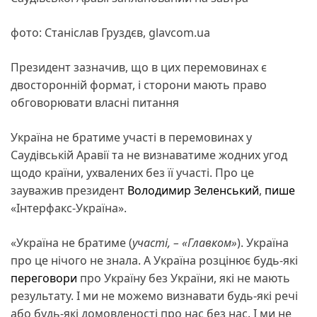
фото: Станіслав Груздєв, glavcom.ua
Президент зазначив, що в цих перемовинах є
двосторонній формат, і сторони мають право
обговорювати власні питання
Україна не братиме участі в перемовинах у
Саудівській Аравії та не визнаватиме жодних угод
щодо країни, ухвалених без її участі. Про це
зауважив президент
Володимир Зеленський
,
пише
«Інтерфакс-Україна».
«Україна не братиме (
участі, – «Главком»
). Україна
про це нічого не знала. А Україна розцінює будь-які
переговори
про Україну без України, які не мають
результату. І ми не можемо визнавати будь-які речі
або будь-які домовленості про нас без нас. І ми не