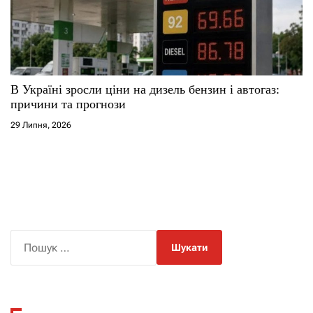
В Україні зросли ціни на дизель бензин і автогаз:
причини та прогнози
29 Липня, 2026
П
о
ш
у
к