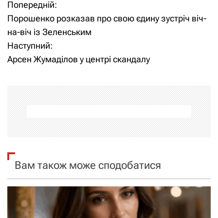
Попередній:
Н
Порошенко розказав про свою єдину зустріч віч-
а
на-віч із Зеленським
Наступний:
в
Арсен Жумаділов у центрі скандалу
і
г
а
ц
і
Вам також може сподобатися
я
з
а