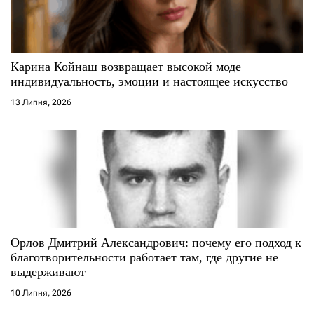
п
и
Карина Койнаш возвращает высокой моде
индивидуальность, эмоции и настоящее искусство
с
13 Липня, 2026
і
в
Орлов Дмитрий Александрович: почему его подход к
благотворительности работает там, где другие не
выдерживают
10 Липня, 2026