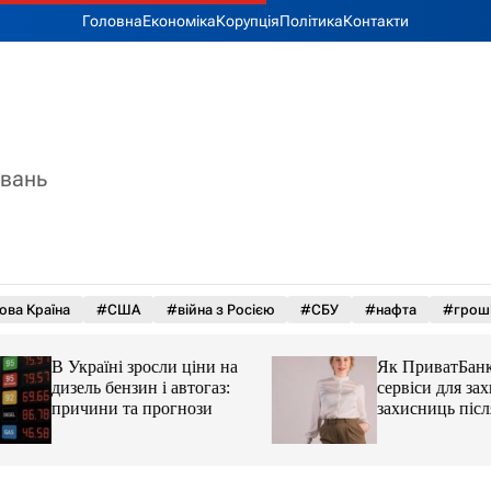
Головна
Економіка
Корупція
Політика
Контакти
увань
ова Країна
#США
#війна з Росією
#СБУ
#нафта
#грош
В Україні зросли ціни на
Як ПриватБанк а
дизель бензин і автогаз:
сервіси для захисн
причини та прогнози
захисниць після 