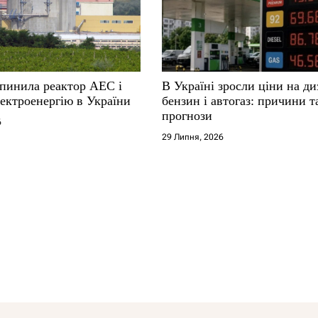
упинила реактор АЕС і
В Україні зросли ціни на ди
ектроенергію в України
бензин і автогаз: причини т
прогнози
6
29 Липня, 2026