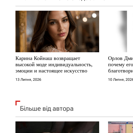
з
а
п
и
с
Карина Койнаш возвращает
Орлов Дми
і
высокой моде индивидуальность,
почему его
эмоции и настоящее искусство
благотвори
в
где други
13 Липня, 2026
10 Липня, 202
Більше від автора