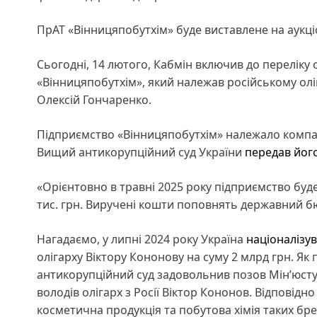
ПрАТ «Вінницяпобутхім» буде виставлене на аукціо
Сьогодні, 14 лютого, Кабмін включив до переліку 
«Вінницяпобутхім», який належав російському олі
Олексій Гончаренко.
Підприємство «Вінницяпобутхім» належало компані
Вищий антикорупційний суд України
передав йог
«Орієнтовно в травні 2025 року підприємство буд
тис. грн. Виручені кошти поповнять державний бю
Нагадаємо, у липні 2024 року Україна
націоналізу
олігарху Віктору Кононову на суму 2 млрд грн. Я
антикорупційний суд задовольнив позов Мін’юсту
володів олігарх з Росії Віктор Кононов. Відповід
косметична продукція та побутова хімія таких бр