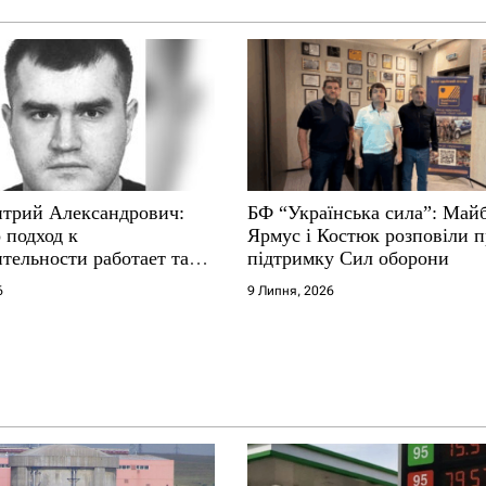
трий Александрович:
БФ “Українська сила”: Май
 подход к
Ярмус і Костюк розповіли 
тельности работает там,
підтримку Сил оборони
е не выдерживают
6
9 Липня, 2026