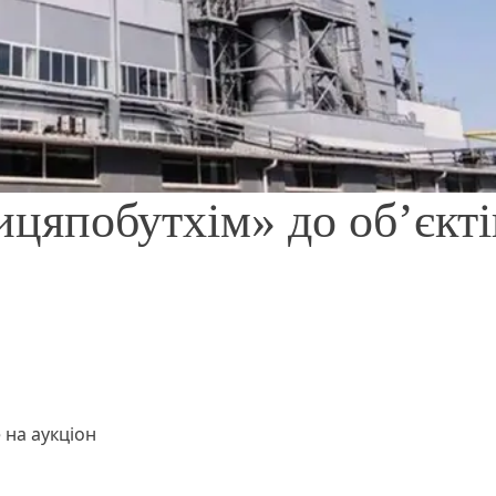
цяпобутхім» до об’єкті
 на аукціон