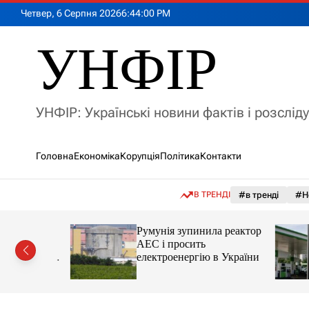
П
Четвер, 6 Серпня 2026
6
:
44
:
01
PM
е
р
УНФІР
е
й
т
и
УНФІР: Українські новини фактів і розслід
д
о
в
Головна
Економіка
Корупція
Політика
Контакти
м
і
с
В ТРЕНДІ
#в тренді
#Н
т
у
лія
Румунія зупинила реактор
яснила
АЕС і просить
орту цін і
електроенергію в України