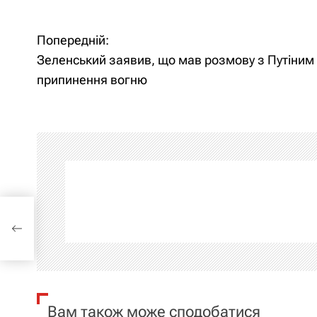
Попередній:
Н
Зеленський заявив, що мав розмову з Путіним
а
припинення вогню
в
і
г
а
мову
ц
ню
і
я
Вам також може сподобатися