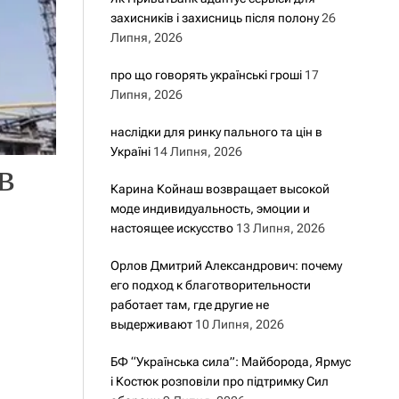
захисників і захисниць після полону
26
Липня, 2026
про що говорять українські гроші
17
Липня, 2026
наслідки для ринку пального та цін в
Україні
14 Липня, 2026
в
Карина Койнаш возвращает высокой
моде индивидуальность, эмоции и
настоящее искусство
13 Липня, 2026
Орлов Дмитрий Александрович: почему
его подход к благотворительности
работает там, где другие не
выдерживают
10 Липня, 2026
БФ “Українська сила”: Майборода, Ярмус
і Костюк розповіли про підтримку Сил