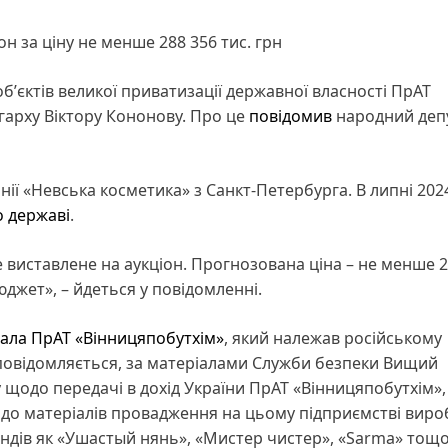
н за ціну не менше 288 356 тис. грн
обʼєктів великої приватизації державної власності ПрАТ
гарху Віктору Кононову. Про це
повідомив
народний деп
ї «Невська косметика» з Санкт-Петербурга. В липні 202
о державі
.
е виставлене на аукціон. Прогнозована ціна – не менше 2
джет», – йдеться у повідомленні.
вала ПрАТ «Вінницяпобутхім»
, який належав російському
к повідомляється, за матеріалами Служби безпеки Вищий
 щодо передачі в дохід України ПрАТ «Вінницяпобутхім»,
но до матеріалів провадження на цьому підприємстві вир
ендів як «Ушастый нянь», «Мистер чистер», «Sarma» тощо