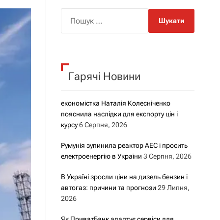
о
р
П
о
о
в
о
ш
г
у
о
р
к
е
Гарячі Новини
:
ж
и
м
у
економістка Наталія Колесніченко
пояснила наслідки для експорту цін і
курсу
6 Серпня, 2026
Румунія зупинила реактор АЕС і просить
електроенергію в України
3 Серпня, 2026
В Україні зросли ціни на дизель бензин і
автогаз: причини та прогнози
29 Липня,
2026
Як ПриватБанк адаптує сервіси для