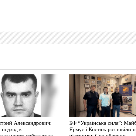
трий Александрович:
БФ “Українська сила”: Май
 подход к
Ярмус і Костюк розповіли 
тельности работает там,
підтримку Сил оборони