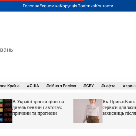
Головна
Економіка
Корупція
Політика
Контакти
увань
ова Країна
#США
#війна з Росією
#СБУ
#нафта
#грош
В Україні зросли ціни на
Як ПриватБанк а
дизель бензин і автогаз:
сервіси для захисн
причини та прогнози
захисниць після 