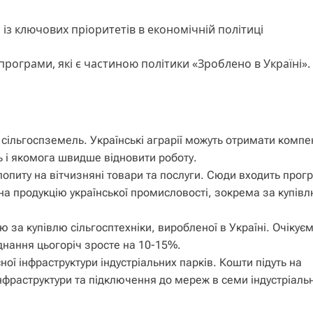
із ключових пріоритетів в економічній політиці
 програми, які є частиною політики «Зроблено в Україні».
 сільгоспземель. Українські аграрії можуть отримати компе
ь і якомога швидше відновити роботу.
попиту на вітчизняні товари та послуги. Сюди входить прог
а продукцію української промисловості, зокрема за купів
за купівлю сільгосптехніки, виробленої в Україні. Очікує
днання цьогоріч зросте на 10-15%.
ної інфраструктури індустріальних парків. Кошти підуть на
фраструктури та підключення до мереж в семи індустріаль