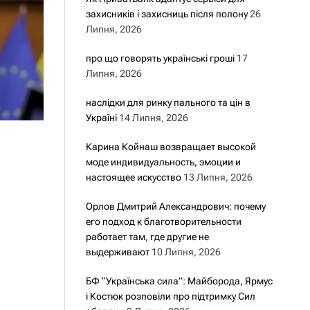
захисників і захисниць після полону
26
Липня, 2026
про що говорять українські гроші
17
Липня, 2026
наслідки для ринку пального та цін в
Україні
14 Липня, 2026
Карина Койнаш возвращает высокой
моде индивидуальность, эмоции и
настоящее искусство
13 Липня, 2026
Орлов Дмитрий Александрович: почему
его подход к благотворительности
работает там, где другие не
выдерживают
10 Липня, 2026
БФ “Українська сила”: Майборода, Ярмус
і Костюк розповіли про підтримку Сил