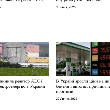
е не выдерживают
6
9 Липня, 2026
упинила реактор АЕС і
В Україні зросли ціни на ди
ектроенергію в України
бензин і автогаз: причини т
прогнози
6
29 Липня, 2026