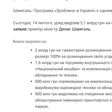
Шмигаль: Програма «Зроблено в Україні» є одним 
Сьогодні, 14 лютого, уряд виділив 5,1 млрд грн на
заявив
прем’єр-міністр
Денис Шмигаль
.
Кошти виділено на:
2 млрд грн на гуманітарне розмінування
розмірі 100% за розмінування своїх угід
1,6 млрд грн на підтримку внутрішнього 
«Національний кешбек» та компенсація н
обладнання та техніки.
500 млн грн спрямовуємо на компенсацію 
виробництво відповідної техніки та обла
500 млн грн виділяємо на створення якіс
облаштування інженерно-транспортної ін
парках.