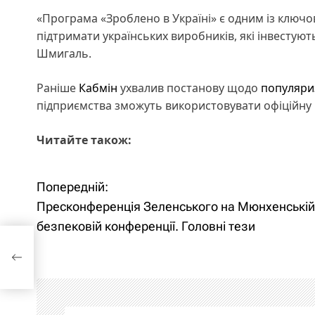
«Програма «Зроблено в Україні» є одним із ключо
підтримати українських виробників, які інвестують
Шмигаль.
Раніше
Кабмін
ухвалив постанову щодо
популяриз
підприємства зможуть використовувати офіційну 
Читайте також:
Попередній:
Н
Пресконференція Зеленського на Мюнхенській
а
безпековій конференції. Головні тези
а
в
і
г