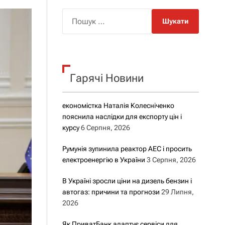
о
р
П
о
о
в
о
ш
г
у
о
р
к
е
Гарячі Новини
:
ж
и
м
у
економістка Наталія Колесніченко
пояснила наслідки для експорту цін і
курсу
6 Серпня, 2026
Румунія зупинила реактор АЕС і просить
електроенергію в України
3 Серпня, 2026
В Україні зросли ціни на дизель бензин і
автогаз: причини та прогнози
29 Липня,
2026
Як ПриватБанк адаптує сервіси для