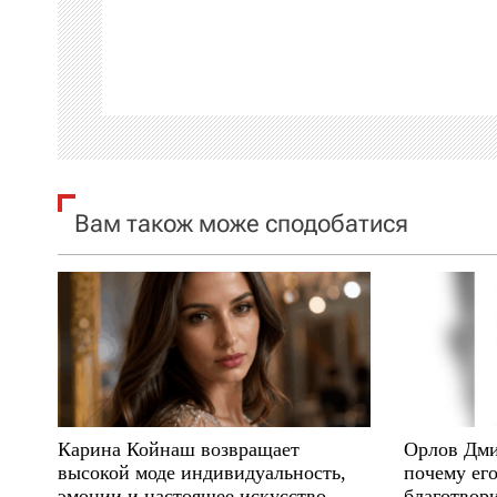
а
ц
і
я
Вам також може сподобатися
з
а
п
и
с
Карина Койнаш возвращает
Орлов Дми
і
высокой моде индивидуальность,
почему его
эмоции и настоящее искусство
благотвори