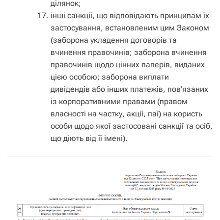
ділянок;
інші санкції, що відповідають принципам їх
застосування, встановленим цим Законом
(заборона укладення договорів та
вчинення правочинів; заборона вчинення
правочинів щодо цінних паперів, виданих
цією особою; заборона виплати
дивідендів або інших платежів, пов’язаних
із корпоративними правами (правом
власності на частку, акції, паї) на користь
особи щодо якої застосовані санкції та осіб,
що діють від її імені).