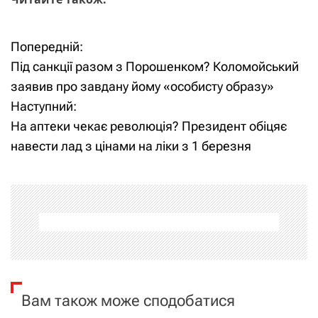
Попередній:
Н
Під санкції разом з Порошенком? Коломойський
а
заявив про завдану йому «особисту образу»
Наступний:
в
На аптеки чекає революція? Президент обіцяє
і
навести лад з цінами на ліки з 1 березня
г
а
ц
і
я
Вам також може сподобатися