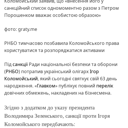
Коломойський заявив, що «внесення його у
санкційний список одномоментно разом з Петром
Порошенком вважає особистою образою»
фото: graty.me
РНБО тимчасово позбавила Коломойського права
користуватися та розпоряджатися активами
Під
санкції
Ради національної безпеки та оборони
(
РНБО
) потрапив український олігарх
Ігор
Коломойський
, який сьогодні святкує свій 63 день
народження. «
Главком
» публікує повний
перелік
довічних обмежень, накладених на бізнесмена.
Згідно з додатком до указу президента
Володимира Зеленського, санкції проти Ігоря
Коломойського передбачають: