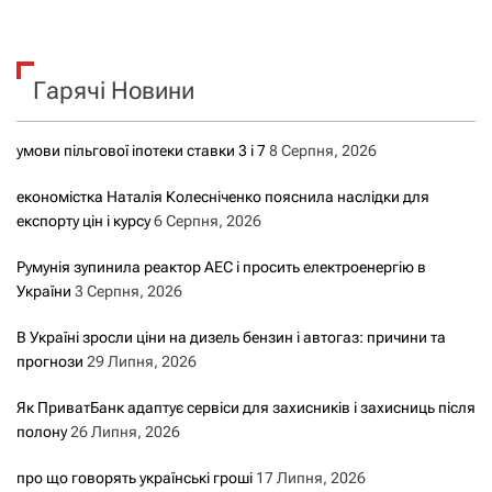
ш
у
к
Гарячі Новини
:
умови пільгової іпотеки ставки 3 і 7
8 Серпня, 2026
економістка Наталія Колесніченко пояснила наслідки для
експорту цін і курсу
6 Серпня, 2026
Румунія зупинила реактор АЕС і просить електроенергію в
України
3 Серпня, 2026
В Україні зросли ціни на дизель бензин і автогаз: причини та
прогнози
29 Липня, 2026
Як ПриватБанк адаптує сервіси для захисників і захисниць після
полону
26 Липня, 2026
про що говорять українські гроші
17 Липня, 2026