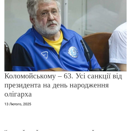
о
р
е
ж
и
м
у
Коломойському – 63. Усі санкції від
президента на день народження
олігарха
13 Лютого, 2025