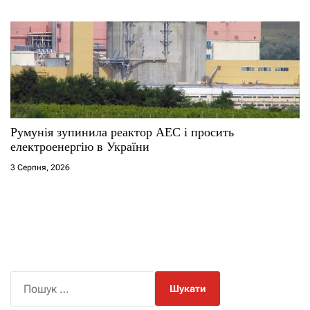
Румунія зупинила реактор АЕС і просить
електроенергію в України
3 Серпня, 2026
П
о