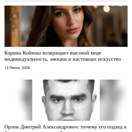
з
а
п
и
с
Карина Койнаш возвращает высокой моде
индивидуальность, эмоции и настоящее искусство
і
13 Липня, 2026
в
Орлов Дмитрий Александрович: почему его подход к