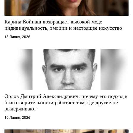
и
с
Карина Койнаш возвращает высокой моде
индивидуальность, эмоции и настоящее искусство
і
13 Липня, 2026
в
Орлов Дмитрий Александрович: почему его подход к
благотворительности работает там, где другие не
выдерживают
10 Липня, 2026