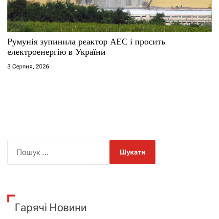
Румунія зупинила реактор АЕС і просить
електроенергію в України
3 Серпня, 2026
П
о
ш
у
к
Гарячі Новини
: