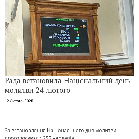
о
р
е
ж
и
м
у
Рада встановила Національний день
молитви 24 лютого
12 Лютого, 2025
За встановлення Національного дня молитви
проголосували 255 нардепів