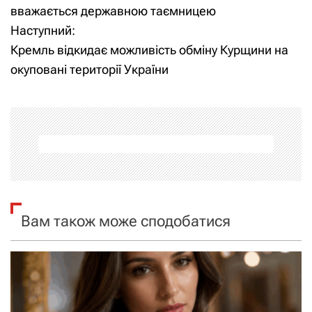
а
вважається державною таємницею
Наступний:
в
Кремль відкидає можливість обміну Курщини на
і
окуповані території України
г
а
ц
і
я
Вам також може сподобатися
з
а
п