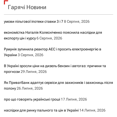
к
Гарячі Новини
:
умови пільгової іпотеки ставки 3 і 7
8 Серпня, 2026
економістка Наталія Колесніченко пояснила наслідки для
експорту цін і курсу
6 Серпня, 2026
Румунія зупинила реактор АЕС і просить електроенергію в
України
3 Серпня, 2026
В Україні зросли ціни на дизель бензин і автогаз: причини та
прогнози
29 Липня, 2026
Як ПриватБанк адаптує сервіси для захисників і захисниць після
полону
26 Липня, 2026
про що говорять українські гроші
17 Липня, 2026
наслідки для ринку пального та цін в Україні
14 Липня, 2026