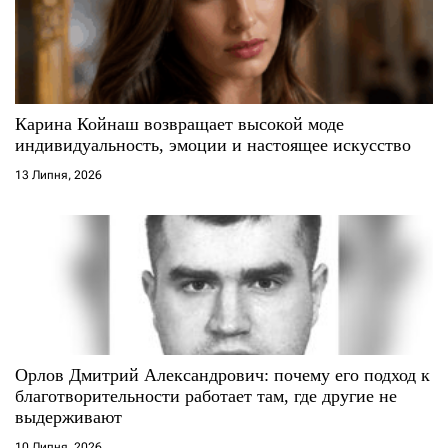
п
и
с
Карина Койнаш возвращает высокой моде
индивидуальность, эмоции и настоящее искусство
і
13 Липня, 2026
в
Орлов Дмитрий Александрович: почему его подход к
благотворительности работает там, где другие не
выдерживают
10 Липня, 2026