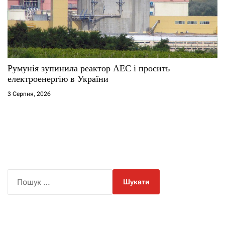
Румунія зупинила реактор АЕС і просить
електроенергію в України
3 Серпня, 2026
П
о
ш
у