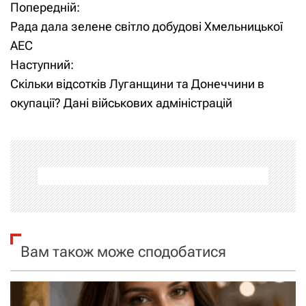
Попередній:
Н
Рада дала зелене світло добудові Хмельницької
а
АЕС
Наступний:
в
Скільки відсотків Луганщини та Донеччини в
і
окупації? Дані військових адміністрацій
г
а
ц
і
я
Вам також може сподобатися
з
а