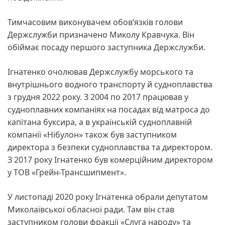
Тимчасовим виконувачем обов’язків голови
Держслужби призначено Миколу Кравчука. Він
обіймає посаду першого заступника Держслужби.
Ігнатенко очолював Держслужбу морського та
внутрішнього водного транспорту й судноплавства
з грудня 2022 року. З 2004 по 2017 працював у
судноплавних компаніях на посадах від матроса до
капітана буксира, а в українській судноплавній
компанії «Нібулон» також був заступником
директора з безпеки судноплавства та директором.
З 2017 року Ігнатенко був комерційним директором
у ТОВ «Грейн-Трансшипмент».
У листопаді 2020 року Ігнатенка обрали депутатом
Миколаївської обласної ради. Там він став
заступником голови фракції «Слуга народу» та