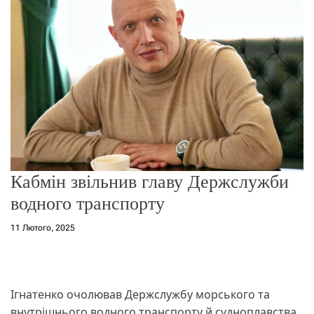
о
р
е
ж
и
м
у
Кабмін звільнив главу Держслужби
водного транспорту
11 Лютого, 2025
Ігнатенко очолював Держслужбу морського та
внутрішнього водного транспорту й судноплавства