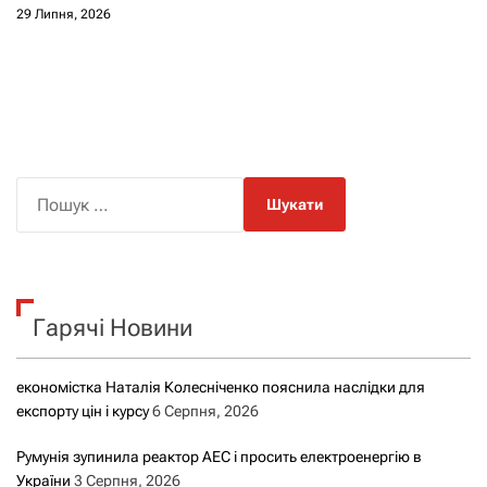
29 Липня, 2026
П
о
ш
у
к
Гарячі Новини
:
економістка Наталія Колесніченко пояснила наслідки для
експорту цін і курсу
6 Серпня, 2026
Румунія зупинила реактор АЕС і просить електроенергію в
України
3 Серпня, 2026