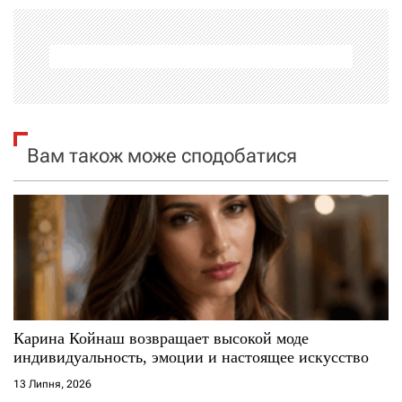
а
ц
і
я
Вам також може сподобатися
з
а
п
и
с
Карина Койнаш возвращает высокой моде
индивидуальность, эмоции и настоящее искусство
і
13 Липня, 2026