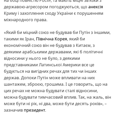
на боці повністю Росії», та мають міцні зв’язки з
державою-агресором погоджуються, що
анексія
Криму і захоплення сходу України є порушенням
міжнародного права.
«Який би міцний союз не будував би Путін з іншими,
такими як Іран,
Північна Корея
, який би
економічний союз він не будував з Китаєм, з
деякими арабськими державами, які б політичні
відносини у нього не було, з деякими
представниками Латинської Америки все це
будується на вигідних речах для тих чи інших
держав. Допоки Путін може впливати на них
шантажем, зброєю, грошима. І це говорить, що на
цих речах не можна будувати сталі відносини,
можна будувати тимчасовий вплив. Так, на жаль, він
може бути ні рік, ні два, може бути десять років», –
зазначив
президент
.