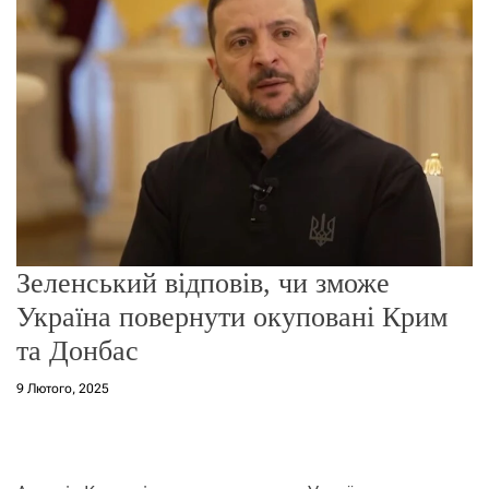
о
р
е
ж
и
м
у
Зеленський відповів, чи зможе
Україна повернути окуповані Крим
та Донбас
9 Лютого, 2025