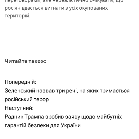
росіян вдасться вигнати з усіх окупованих
територій.
Читайте також:
Попередній:
Н
Зеленський назвав три речі, на яких тримається
а
російський терор
Наступний:
в
Радник Трампа зробив заяву щодо майбутніх
і
гарантій безпеки для України
г