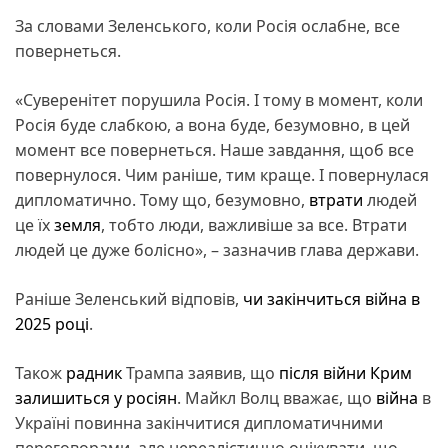
За словами Зеленського, коли Росія ослабне, все
повернеться.
«Суверенітет порушила Росія. І тому в момент, коли
Росія буде слабкою, а вона буде, безумовно, в цей
момент все повернеться. Наше завдання, щоб все
повернулося. Чим раніше, тим краще. І повернулася
дипломатично. Тому що, безумовно,
втрати
людей
це їх
земля
, тобто люди, важливіше за все. Втрати
людей це дуже болісно», – зазначив глава держави.
Раніше Зеленський відповів,
чи закінчиться війна в
2025 році
.
Також
радник
Трампа заявив, що
після війни Крим
залишиться у росіян
. Майкл Волц вважає, що
війна
в
Україні повинна закінчитися дипломатичними
переговорами, але нереалістично очікувати, що