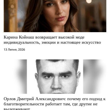
з
а
п
и
Карина Койнаш возвращает высокой моде
индивидуальность, эмоции и настоящее искусство
с
13 Липня, 2026
і
в
Орлов Дмитрий Александрович: почему его подход к
благотворительности работает там, где другие не
выдерживают