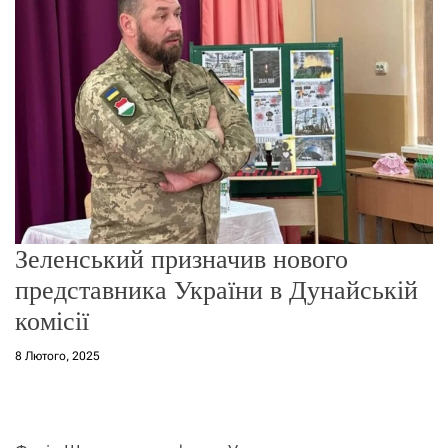
о
р
е
ж
и
м
у
Зеленський призначив нового
представника України в Дунайській
комісії
8 Лютого, 2025