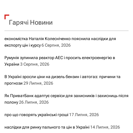
у
к
Гарячі Новини
:
економістка Наталія Колесніченко пояснила наслідки для
експорту цін і курсу
6 Серпня, 2026
Румунія зупинила реактор АЕС і просить електроенергію в
України
3 Серпня, 2026
В Україні зросли ціни на дизель бензин і автогаз: причини та
прогнози
29 Липня, 2026
Як ПриватБанк адаптує сервіси для захисників і захисниць після
полону
26 Липня, 2026
про що говорять українські гроші
17 Липня, 2026
наслідки для ринку пального та цін в Україні
14 Липня, 2026