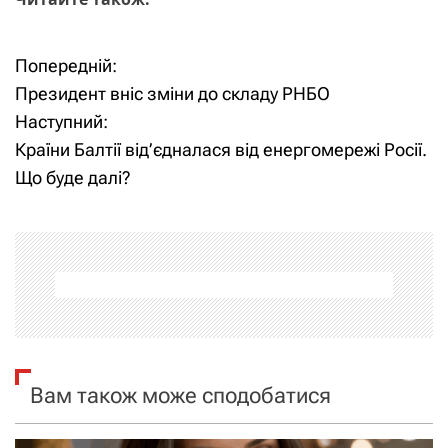
Попередній:
Н
Президент вніс зміни до складу РНБО
а
Наступний:
Країни Балтії від’єдналася від енергомережі Росії.
в
Що буде далі?
і
г
а
ц
і
Вам також може сподобатися
я