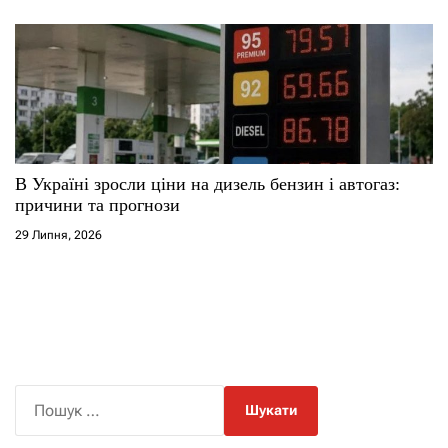
В Україні зросли ціни на дизель бензин і автогаз:
причини та прогнози
29 Липня, 2026
П
о
ш