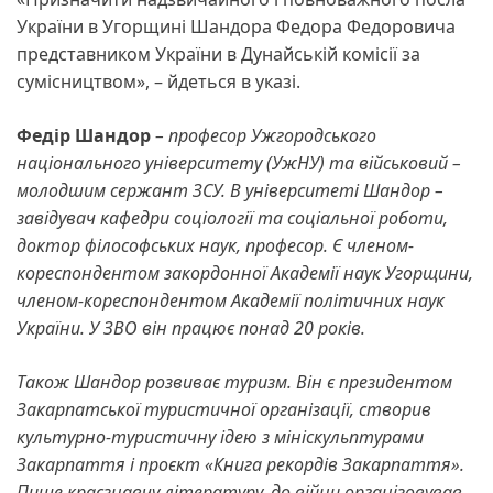
України в Угорщині Шандора Федора Федоровича
представником України в Дунайській комісії за
сумісництвом», – йдеться в указі.
Федір Шандор
– професор Ужгородського
національного університету (УжНУ) та військовий –
молодшим сержант ЗСУ. В університеті Шандор –
завідувач кафедри соціології та соціальної роботи,
доктор філософських наук, професор. Є членом-
кореспондентом закордонної Академії наук Угорщини,
членом-кореспондентом Академії політичних наук
України. У ЗВО він працює понад 20 років.
Також Шандор розвиває туризм. Він є президентом
Закарпатської туристичної організації, створив
культурно-туристичну ідею з мініскульптурами
Закарпаття і проєкт «Книга рекордів Закарпаття».
Пише краєзнавчу літературу, до війни організовував