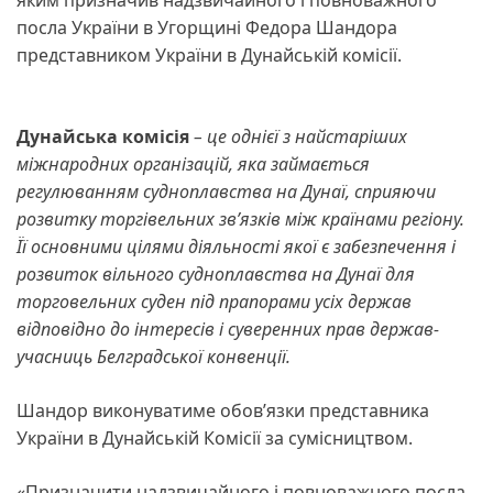
посла України в Угорщині Федора Шандора
представником України в Дунайській комісії.
Дунайська комісія
– це однієї з найстаріших
міжнародних організацій, яка займається
регулюванням судноплавства на Дунаї, сприяючи
розвитку торгівельних зв’язків між країнами регіону.
Її основними цілями діяльності якої є забезпечення і
розвиток вільного судноплавства на Дунаї для
торговельних суден під прапорами усіх держав
відповідно до інтересів і суверенних прав держав-
учасниць Белградської конвенції.
Шандор виконуватиме обов’язки представника
України в Дунайській Комісії за сумісництвом.
«Призначити надзвичайного і повноважного посла