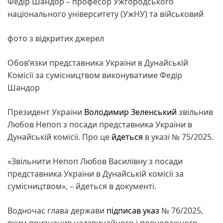
Федір Шандор – професор Ужгородського
національного університету (УжНУ) та військовий
фото з відкритих джерел
Обов’язки представника України в Дунайській
Комісії за сумісництвом виконуватиме Федір
Шандор
Президент України
Володимир Зеленський
звільнив
Любов Непоп з посади представника України в
Дунайській комісії. Про це
йдеться
в указі № 75/2025.
«Звільнити Непоп Любов Василівну з посади
представника України в Дунайській комісії за
сумісництвом», – йдеться в документі.
Водночас глава держави
підписав
указ
№ 76/2025,
яким призначив надзвичайного і повноважного