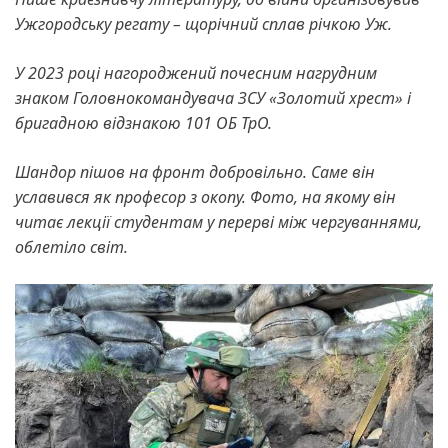
Ужгородську регату – щорічний сплав річкою Уж.
У 2023 році нагороджений почесним нагрудним
знаком Головнокомандувача ЗСУ «Золотий хрест» і
бригадною відзнакою 101 ОБ ТрО.
Шандор пішов на фронт добровільно. Саме він
уславився як професор з окопу. Фото, на якому він
читає лекції студентам у перерві між чергуваннями,
облетіло світ.