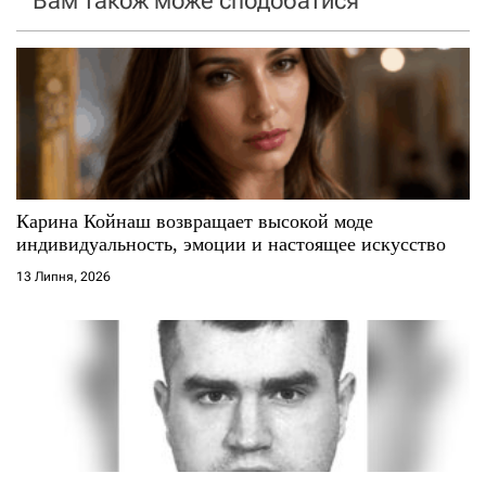
Вам також може сподобатися
з
а
п
и
с
Карина Койнаш возвращает высокой моде
индивидуальность, эмоции и настоящее искусство
і
13 Липня, 2026
в