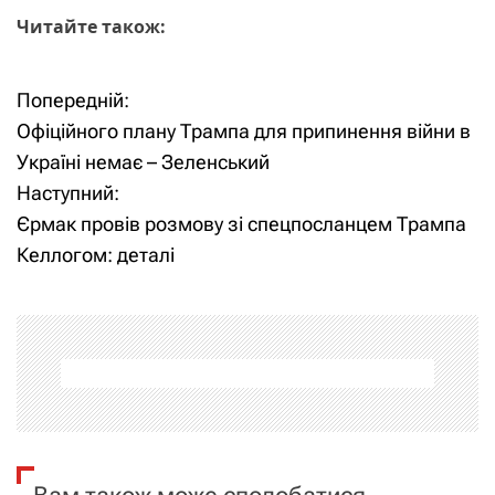
Читайте також:
Попередній:
Н
Офіційного плану Трампа для припинення війни в
а
Україні немає – Зеленський
Наступний:
в
Єрмак провів розмову зі спецпосланцем Трампа
і
Келлогом: деталі
г
а
ц
і
я