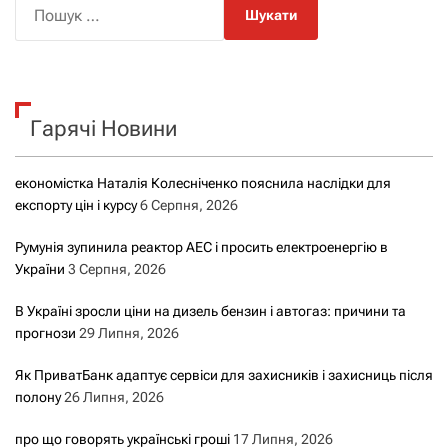
П
о
ш
у
к
Гарячі Новини
:
економістка Наталія Колесніченко пояснила наслідки для
експорту цін і курсу
6 Серпня, 2026
Румунія зупинила реактор АЕС і просить електроенергію в
України
3 Серпня, 2026
В Україні зросли ціни на дизель бензин і автогаз: причини та
прогнози
29 Липня, 2026
Як ПриватБанк адаптує сервіси для захисників і захисниць після
полону
26 Липня, 2026
про що говорять українські гроші
17 Липня, 2026