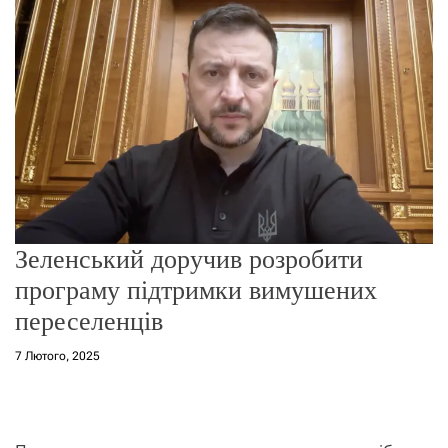
о
р
е
ж
и
м
у
Зеленський доручив розробити
програму підтримки вимушених
переселенців
7 Лютого, 2025