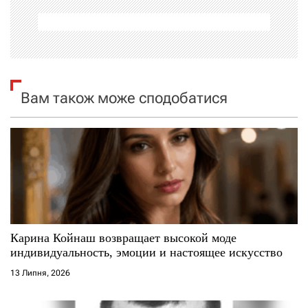
а
ц
і
я
Вам також може сподобатися
з
а
п
и
с
Карина Койнаш возвращает высокой моде
индивидуальность, эмоции и настоящее искусство
і
13 Липня, 2026
в