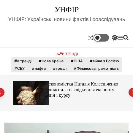
П
УНФІР
е
р
УНФІР: Українські новини фактів і розслідувань
е
й
т
П
М
П
и
е
е
о
д
р
н
ш
В ТРЕНДІ
е
ю
у
о
м
к
#в тренді
#Нова Країна
#США
#війна з Росією
в
и
м
#СБУ
#нафта
#гроші
#Фінансова грамотність
к
і
а
ч
с
и 3 і
економістка Наталія Колесніченко
к
т
пояснила наслідки для експорту
о
у
цін і курсу
л
ь
о
р
о
в
о
г