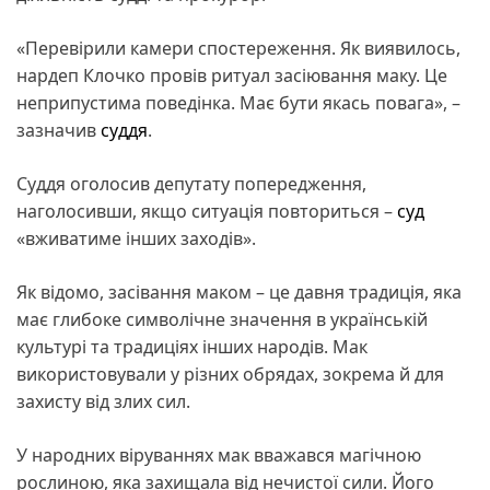
«Перевірили камери спостереження. Як виявилось,
нардеп Клочко провів ритуал засіювання маку. Це
неприпустима поведінка. Має бути якась повага», –
зазначив
суддя
.
Суддя оголосив депутату попередження,
наголосивши, якщо ситуація повториться –
суд
«вживатиме інших заходів».
Як відомо, засівання маком – це давня традиція, яка
має глибоке символічне значення в українській
культурі та традиціях інших народів. Мак
використовували у різних обрядах, зокрема й для
захисту від злих сил.
У народних віруваннях мак вважався магічною
рослиною, яка захищала від нечистої сили. Його