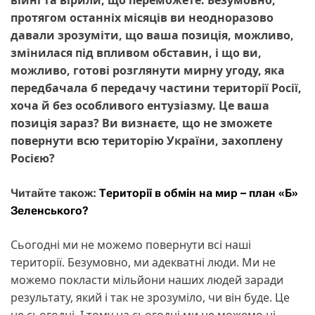
протягом останніх місяців ви неодноразово
давали зрозуміти, що ваша позиція, можливо,
змінилася під впливом обставин, і що ви,
можливо, готові розглянути мирну угоду, яка
передбачала б передачу частини території Росії,
хоча й без особливого ентузіазму. Це ваша
позиція зараз? Ви визнаєте, що не зможете
повернути всю територію України, захоплену
Росією?
Читайте також:
Території в обмін на мир – план «Б»
Зеленського?
Сьогодні ми не можемо повернути всі наші
території. Безумовно, ми адекватні люди. Ми не
можемо покласти мільйони наших людей заради
результату, який і так не зрозуміло, чи він буде. Це
не сьогодні. І тому на сьогодні ми не можемо ні