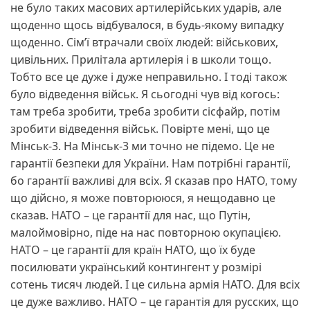
не було таких масових артилерійських ударів, але
щоденно щось відбувалося, в будь-якому випадку
щоденно. Сім’ї втрачали своїх людей: військових,
цивільних. Прилітала артилерія і в школи тощо.
Тобто все це дуже і дуже неправильно. І тоді також
було відведення військ. Я сьогодні чув від когось:
там треба зробити, треба зробити сісфайр, потім
зробити відведення військ. Повірте мені, що це
Мінськ-3. На Мінськ-3 ми точно не підемо. Це не
гарантії безпеки для України. Нам потрібні гарантії,
бо гарантії важливі для всіх. Я сказав про НАТО, тому
що дійсно, я може повторююся, я нещодавно це
сказав. НАТО – це гарантії для нас, що Путін,
малоймовірно, піде на нас повторною окупацією.
НАТО – це гарантії для країн НАТО, що їх буде
посилювати український контингент у розмірі
сотень тисяч людей. І це сильна армія НАТО. Для всіх
це дуже важливо. НАТО – це гарантія для русских, що