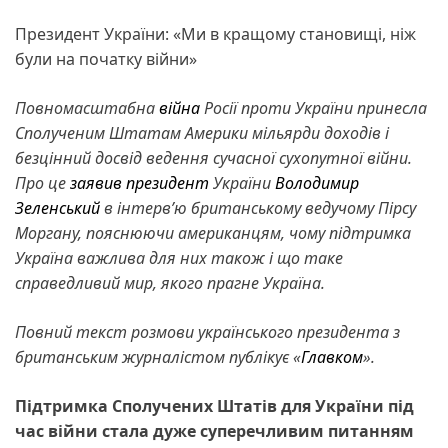
Президент України: «Ми в кращому становищі, ніж
були на початку війни»
Повномасштабна
війна
Росії проти України принесла
Сполученим Штатам Америки мільярди доходів і
безцінний досвід ведення сучасної сухопутної війни.
Про це
заявив
президент
України
Володимир
Зеленський
в інтерв’ю британському ведучому Пірсу
Моргану, пояснюючи американцям, чому підтримка
Україна важлива для них також і що таке
справедливий мир, якого прагне Україна.
Повний текст розмови українського президента з
британським журналістом публікує «
Главком
».
Підтримка Сполучених Штатів для України під
час війни стала дуже суперечливим питанням