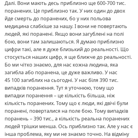
Далі. Вони мають десь приблизно ще 600-700 тис.
поранених. Це приблизно так. У них один до двох
йде смерть до поранених, бо у них польова
медицина слабкіше за нашу. І вони не повертають
людей, які поранені. Якщо вони загублені на полі
бою, вони там залишаються. Я думаю приблизно
цифри такі, але я дуже близький до реальності. Що
стосується наших цифр, я ще ближче до реальності.
Бо ми чітко знаємо, для нас кожна людина, яка
загибла або поранена, це дуже важливо. У нас
45 100 загиблих на сьогодні. У нас біля 390 тис.
випадків поранення. Тут я уточнюю, тому що
випадки поранення – це кількість більша, ніж
кількість поранених. Тому що є люди, які двічі були
поранені, поверталися на поле бою. Тому випадків
поранень – 390 тис., а кількість реальна поранених
людей трішки менша. Ось приблизно так. Але у нас є
інша проблема, яку ми не знаємо точно. На відміну