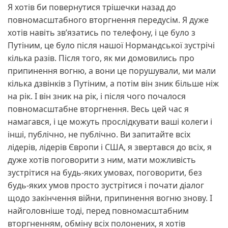
Я хотів би повернутися трішечки назад до
повномасштабного вторгнення передусім. Я дуже
хотів навіть зв’язатись по телефону, і це було з
Путіним, це було після нашої Нормандської зустрічі
кілька разів. Після того, як ми домовились про
припинення вогню, а вони це порушували, ми мали
кілька дзвінків з Путіним, а потім він зник більше ніж
на рік. І він зник на рік, і після чого почалося
повномасштабне вторгнення. Весь цей час я
намагався, і це можуть прослідкувати ваші колеги і
інші, публічно, не публічно. Ви запитайте всіх
лідерів, лідерів Європи і США, я звертався до всіх, я
дуже хотів поговорити з ним, мати можливість
зустрітися на будь-яких умовах, поговорити, без
будь-яких умов просто зустрітися і почати діалог
щодо закінчення війни, припинення вогню знову. І
найголовніше тоді, перед повномасштабним
вторгненням, обміну всіх полонених, я хотів