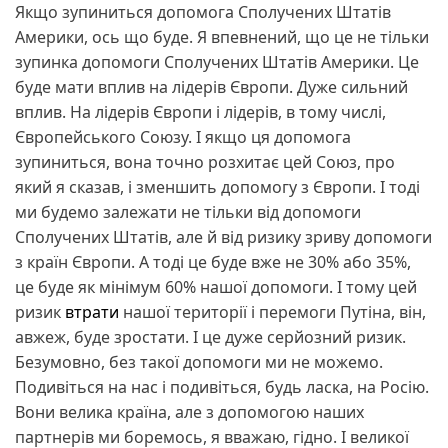
Якщо зупиниться допомога Сполучених Штатів
Америки, ось що буде. Я впевнений, що це не тільки
зупинка допомоги Сполучених Штатів Америки. Це
буде мати вплив на лідерів Європи. Дуже сильний
вплив. На лідерів Європи і лідерів, в тому числі,
Європейського Союзу. І якщо ця допомога
зупиниться, вона точно розхитає цей Союз, про
який я сказав, і зменшить допомогу з Європи. І тоді
ми будемо залежати не тільки від допомоги
Сполучених Штатів, але й від ризику зриву допомоги
з країн Європи. А тоді це буде вже не 30% або 35%,
це буде як мінімум 60% нашої допомоги. І тому цей
ризик
втрати
нашої території і перемоги Путіна, він,
авжеж, буде зростати. І це дуже серйозний ризик.
Безумовно, без такої допомоги ми не можемо.
Подивіться на нас і подивіться, будь ласка, на Росію.
Вони велика країна, але з допомогою наших
партнерів ми боремось, я вважаю, гідно. І великої