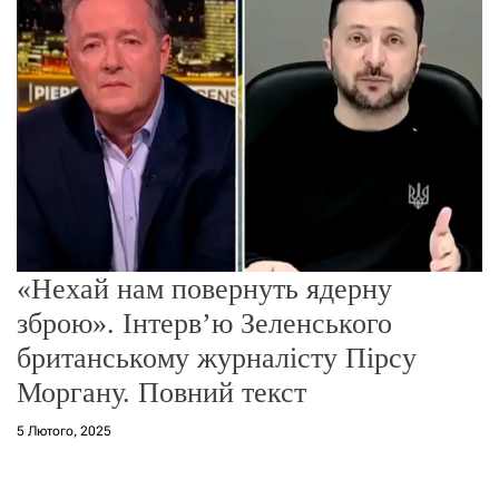
о
р
е
ж
и
м
у
«Нехай нам повернуть ядерну
зброю». Інтерв’ю Зеленського
британському журналісту Пірсу
Моргану. Повний текст
5 Лютого, 2025