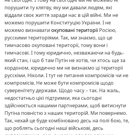
порушити ту клятву, яку ми давали людям, які
віддали своє життя заради нас в цій війні. Ми не
можемо порушити Конституцію України. І не
можемо визнавати
окуповані території
Росією,
русскими територіями. Так, ми знаємо, що це
тимчасово окуповані території, тому вони і
тимчасові. І тому юридично, незважаючи на будь-
який стан, і що б там Путін не хотів, чи хтось ще за
кордоном, юридично ми не визнаємо ці території
русскіми. Ніколи. І тут не питання компромісів чи не
компромісів. Не може бути компромісів щодо
суверенітету держави. Щодо часу – так. На жаль,
недостатньо цієї підтримки, яка сьогодні
здійснюється нашими партнерами, щоб витиснути
Путіна повністю з наших територій. Ми повернемо.
Так, нехай це буде комбіновано десь на полі бою, те,
що роблять сьогодні наші військові, десь