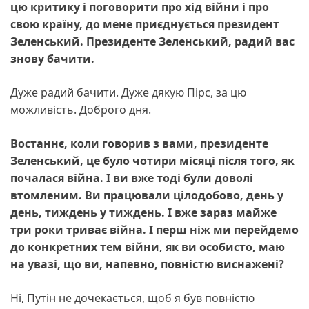
цю критику і поговорити про хід війни і про
свою країну, до мене приєднується президент
Зеленський. Президенте Зеленський, радий вас
знову бачити.
Дуже радий бачити. Дуже дякую Пірс, за цю
можливість. Доброго дня.
Востаннє, коли говорив з вами, президенте
Зеленський, це було чотири місяці після того, як
почалася війна. І ви вже тоді були доволі
втомленим. Ви працювали цілодобово, день у
день, тиждень у тиждень. І вже зараз майже
три роки триває війна. І перш ніж ми перейдемо
до конкретних тем війни, як ви особисто, маю
на увазі, що ви, напевно, повністю виснажені?
Ні, Путін не дочекається, щоб я був повністю