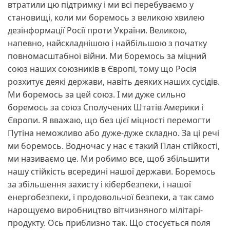
втратили цю підтримку і ми всі перебуваємо у
становищі, коли ми боремось з великою хвилею
дезінформації Росії проти України. Великою,
напевно, найскладнішою і найбільшою з початку
повномасштабної війни. Ми боремось за міцний
союз наших союзників в Європі, тому що Росія
розхитує деякі держави, навіть деяких наших сусідів.
Ми боремось за цей союз. І ми дуже сильно
боремось за союз Сполучених Штатів Америки і
Європи. Я вважаю, що без цієї міцності перемогти
Путіна неможливо або дуже-дуже складно. За ці речі
ми боремось. Водночас у нас є такий План стійкості,
ми називаємо це. Ми робимо все, щоб збільшити
нашу стійкість всередині нашої держави. Боремось
за збільшення захисту і кібербезпеки, і нашої
енергобезпеки, і продовольчої безпеки, а так само
нарощуємо виробництво вітчизняного мілітарі-
продукту. Ось приблизно так. Що стосується поля