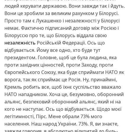
людей керувати державою. Вони завжди так і йдуть.
Вони це зробили за великим рахунком у Білорусі.
Просто там є Лукашенко і незалежності у Білорусі
немає. Фактично підписаний договір між Росією і
Білоруссю про те, що Білорусь віддала свою
незалежність
Російській Федерації. Ось що
відбувається. Йому все одно, хто буде тут
президентом. Головне, щоб це була людина, яка
проти західних цінностей, проти Заходу, проти
Європейського Союзу, яка буде сприймати НАТО як
ворога, так як сприймає це Росія. Ну, принаймні,
Кремль робить все, щоб їхнє суспільство вважало
НАТО нападником. Хоча це, безумовно, оборонний
альянс, безпековий оборонний альянс, який ні на
кого не наступає. Ось що відбувається. Щодо моєї
легітимності, Пірс. Мене обрали 73% мого
населення. Наш народ України. 73%. Я, ви знаєте,
завжди говорив, я абсолютно відкритий до будь-