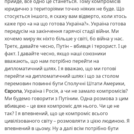
прийде, все одно це станеться. Тому компромісів
юридично з територіями точно ніяких не буде. Що
стосується іншого, я скажу вам відверто, коли хтось
каже про «а на що готова Україна?». Україна готова
передусім на закінчення гарячої стадії війни. Ми
хочемо миру як ніхто більше у світі, бо війна у нас.
Третє, давайте чесно, Путін – вбивця і терорист. І це
факт. І давайте чесно, якщо наші союзники
вважають, що нам потрібно перейти на
дипломатичний шлях. І я вважаю, що ми готові
перейти на дипломатичний шлях і що за столом
перемовин повинні бути Сполучні Штати Америки,
Європа
, Україна і Росія, а чи не замало компромісів?
Ми будемо говорити з Путіним. Одна розмова з цим
вбивцею – це вже компроміс для нього. Чи це не
так? І я впевнений, що це компроміс всього
цивілізованого світу – розмовляти з цією людиною. Я
впевнений в цьому. Ну а далі всім потрібно бути