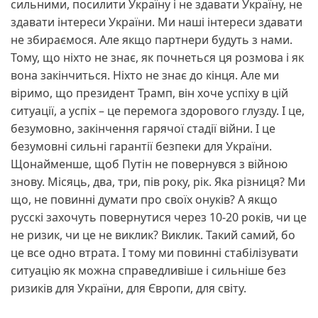
сильними, посилити Україну і не здавати Україну, не
здавати інтереси України. Ми наші інтереси здавати
не збираємося. Але якщо партнери будуть з нами.
Тому, що ніхто не знає, як почнеться ця розмова і як
вона закінчиться. Ніхто не знає до кінця. Але ми
віримо, що президент Трамп, він хоче успіху в цій
ситуації, а успіх – це перемога здорового глузду. І це,
безумовно, закінчення гарячої стадії війни. І це
безумовні сильні гарантії безпеки для України.
Щонайменше, щоб Путін не повернувся з війною
знову. Місяць, два, три, пів року, рік. Яка різниця? Ми
що, не повинні думати про своїх онуків? А якщо
русскі захочуть повернутися через 10-20 років, чи це
не ризик, чи це не виклик? Виклик. Такий самий, бо
це все одно втрата. І тому ми повинні стабілізувати
ситуацію як можна справедливіше і сильніше без
ризиків для України, для Європи, для світу.