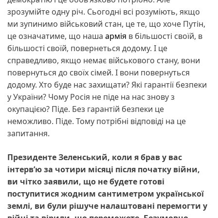
зрозумійте одну річ. Сьогодні всі розуміють, якщо
ми зупинимо військовий стан, це те, що хоче Путін,
це означатиме, що наша
армія
в більшості своїй, в
більшості своїй, повернеться додому. І це
справедливо, якщо немає військового стану, вони
повернуться до своїх сімей. І вони повернуться
додому. Хто буде нас захищати? Які гарантії безпеки
у України? Чому Росія не піде на нас знову з
окупацією? Піде. Без гарантій безпеки це
неможливо. Піде. Тому потрібні відповіді на це
запитання.
Президенте Зеленський, коли я брав у вас
інтерв’ю за чотири місяці після початку війни,
ви чітко заявили, що не будете готові
поступитися жодним сантиметром української
землі, ви були рішуче налаштовані перемогти у
війні та вірили, що переможете. Безумовно,