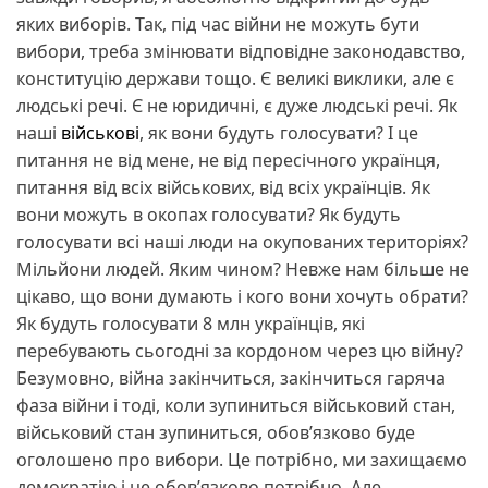
яких виборів. Так, під час війни не можуть бути
вибори, треба змінювати відповідне законодавство,
конституцію держави тощо. Є великі виклики, але є
людські речі. Є не юридичні, є дуже людські речі. Як
наші
військові
, як вони будуть голосувати? І це
питання не від мене, не від пересічного українця,
питання від всіх військових, від всіх українців. Як
вони можуть в окопах голосувати? Як будуть
голосувати всі наші люди на окупованих територіях?
Мільйони людей. Яким чином? Невже нам більше не
цікаво, що вони думають і кого вони хочуть обрати?
Як будуть голосувати 8 млн українців, які
перебувають сьогодні за кордоном через цю війну?
Безумовно, війна закінчиться, закінчиться гаряча
фаза війни і тоді, коли зупиниться військовий стан,
військовий стан зупиниться, обов’язково буде
оголошено про вибори. Це потрібно, ми захищаємо
демократію і це обов’язково потрібно. Але