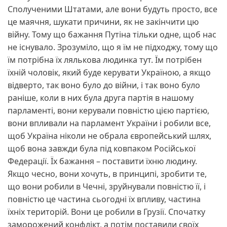
Сполученими Штатами, але вони будуть просто, все
це маячня, шукати причини, як не закінчити цю
війну. Тому що бажання Путіна тільки одне, щоб нас
не існувало. Зрозуміло, що я їм не підходжу, тому що
їм потрібна їх лялькова людинка тут. Їм потрібен
їхній чоловік, який буде керувати Україною, а якщо
відверто, так воно було до війни, і так воно було
раніше, коли в них була друга партія в нашому
парламенті, вони керували повністю цією партією,
вони впливали на парламент України і робили все,
щоб Україна ніколи не обрала європейський шлях,
щоб вона завжди була під ковпаком Російської
Федерації. Їх бажання – поставити їхню людину.
Якщо чесно, вони хочуть, в принципі, зробити те,
що вони робили в Чечні, зруйнували повністю її, і
повністю це частина сьогодні їх впливу, частина
їхніх територій. Вони це робили в Грузії. Спочатку
заморожений конфлікт, а потім поставили своїх