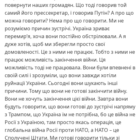
повернути наших громадян. Що тоді говорив той
самий його прессекретар, і говорив Путін? А про що
можна говорити? Нема про що говорити. Ми не
розуміємо причин зустрічі. Україна зриває
перемир’я, хоча вони постійно обстрілювали. А я
дуже хотів, щоб ми зберегли просто свої
домовленості. Це з ними не працює. Тобто з ними не
працює можливість закінчення війни. Ця
можливість тоді не працювала. Вони були впевнені в
своїй силі і зрозуміли, що вони завжди хотіли
руйнації України. Сьогодні вони шукають інші
причини. Тому що вони не готові закінчити війну.
Вони не хочуть закінчення цієї війни. Завтра вони
будуть говорити, що вони готові до зустрічі напряму
з Трампом, що Україна їм не потрібна, бо це війна не
Росії з Україною, там просто якась операція, це
глобальна війна Росії проти НАТО, а НАТО – це
Сполучені Штати. Ми готові говорити тільки зі