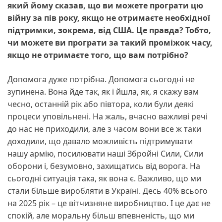
який йому сказав, що ви можете програти цю
війну за пів року, якщо не отримаєте необхідної
підтримки, зокрема, від США. Це правда? Тобто,
чи можете ви програти за такий проміжок часу,
якщо не отримаєте того, що вам потрібно?
Допомога дуже потрібна. Допомога сьогодні не
зупинена. Вона йде так, як і йшла, як, я скажу вам
чесно, останній рік або півтора, коли були деякі
процеси уповільнені. На жаль, вчасно важливі речі
до нас не приходили, але з часом вони все ж таки
доходили, що давало можливість підтримувати
нашу армію, посилювати наші Збройні Сили, Сили
оборони і, безумовно, захищатись від ворога. На
сьогодні ситуація така, як вона є. Важливо, що ми
стали більше виробляти в Україні. Десь 40% всього
на 2025 рік – це вітчизняне виробництво. І це дає не
спокій, але моральну більш впевненість, що ми