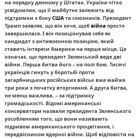
на порядку денному у Штатах. Україна чітко
усвідомлює, що її майбутнє залежить від
підтримки з боку
США
та союзників. Президент
Трамп заявляє, що він хоче, щоб
війна
просто
завершилася. І він позиціонував себе як
кандидат з антивоєнною позицією, який
ставить інтереси Америки на перше місце. Це
означає, що президент Зеленський веде дві
війни. Перша битва його – на полі бою. Тисячі
українців гинуть у боротьбі проти
загарбницьких російських військ вже майже
три роки з початку вторгнення. А друга битва,
не менш важлива, – за підтримку
громадськості. Відомі американські
консерватори назвали президента Зеленського
уособленням того, що вони називають
підривом американського процвітання, і
передвісником ядерної війни. Щоб відповісти на