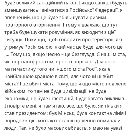
буде великий санкційний пакет. І якщо санкції будуть
зменшуватись і зніматися з Російської Федерації, я
впевнений, що це буде збільшувати ризики
повторного вторгнення. І тому я вважаю, що тут
треба буде шукати розуміння, як виходити з цієї
ситуації. Поки що, щоб говорити про території, які
утримує Росія силою, який час це буде, для чого це
і… Тому що, якщо чесно – це безглуздя. Є наші міста,
які порізані фронтом, просто порізані. Для чого
мати частину того чи іншого міста Росії, яка є
найбільшою країною в світі, для чого їй ці вбиті
міста? І це вбиті міста. Тому, що якщо місто поділене
військом, то там не буде цивілізації, не буде
економіки, не буде інвестицій, буде багато викликів.
І повірте мені, я пам’ятаю, все, що було, як тільки я
став президентом: був Мінськ, була контактна лінія і
впродовж цієї контактної лінії щоденно помирали
люди. Так, не було масових вбивств, я маю на увазі