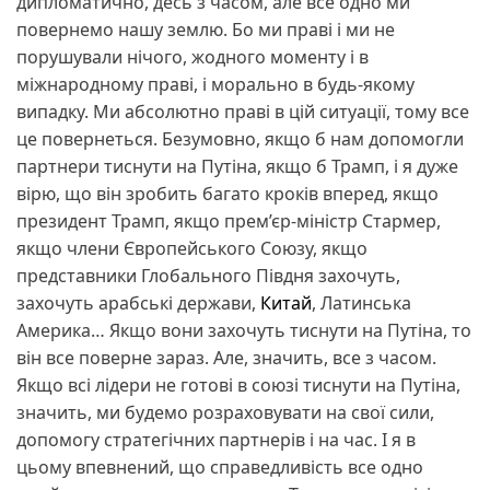
дипломатично, десь з часом, але все одно ми
повернемо нашу землю. Бо ми праві і ми не
порушували нічого, жодного моменту і в
міжнародному праві, і морально в будь-якому
випадку. Ми абсолютно праві в цій ситуації, тому все
це повернеться. Безумовно, якщо б нам допомогли
партнери тиснути на Путіна, якщо б Трамп, і я дуже
вірю, що він зробить багато кроків вперед, якщо
президент Трамп, якщо прем’єр-міністр Стармер,
якщо члени Європейського Союзу, якщо
представники Глобального Півдня захочуть,
захочуть арабські держави,
Китай
, Латинська
Америка… Якщо вони захочуть тиснути на Путіна, то
він все поверне зараз. Але, значить, все з часом.
Якщо всі лідери не готові в союзі тиснути на Путіна,
значить, ми будемо розраховувати на свої сили,
допомогу стратегічних партнерів і на час. І я в
цьому впевнений, що справедливість все одно