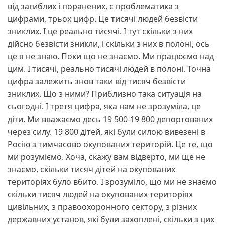
від загиблих і поранених, є проблематика з
цифрами, трьох цифр. Це тисячі людей безвісти
зниклих. І це реально тисячі. І тут скільки з них
дійсно безвісти зникли, і скільки з них в полоні, ось
це я не знаю. Поки що не знаємо. Ми працюємо над
цим. І тисячі, реально тисячі людей в полоні. Точна
цифра залежить знов таки від тисяч безвісти
зниклих. Що з ними? Приблизно така ситуація на
сьогодні. І третя цифра, яка нам не зрозуміла, це
діти. Ми вважаємо десь 19 500-19 800 депортованих
через силу. 19 800 дітей, які були силою вивезені в
Росію з тимчасово окупованих територій. Це те, що
ми розуміємо. Хоча, скажу вам відверто, ми ще не
знаємо, скільки тисяч дітей на окупованих
територіях було вбито. І зрозуміло, що ми не знаємо
скільки тисяч людей на окупованих територіях
цивільних, з правоохоронного сектору, з різних
державних установ, які були захоплені, скільки з цих