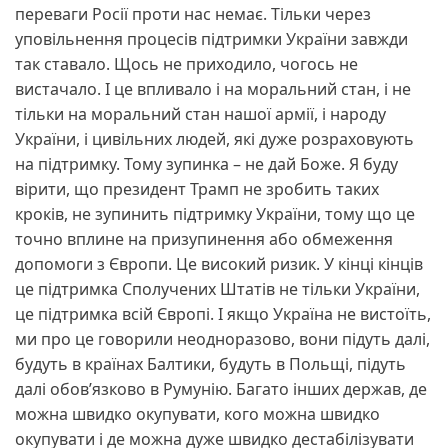
переваги Росії проти нас немає. Тільки через
уповільнення процесів підтримки України завжди
так ставало. Щось не приходило, чогось не
вистачало. І це впливало і на моральний стан, і не
тільки на моральний стан нашої армії, і народу
України, і цивільних людей, які дуже розраховують
на підтримку. Тому зупинка – не дай Боже. Я буду
вірити, що президент Трамп не зробить таких
кроків, не зупинить підтримку України, тому що це
точно вплине на призупинення або обмеження
допомоги з Європи. Це високий ризик. У кінці кінців
це підтримка Сполучених Штатів не тільки України,
це підтримка всій Європі. І якщо Україна не вистоїть,
ми про це говорили неодноразово, вони підуть далі,
будуть в країнах Балтики, будуть в Польщі, підуть
далі обов’язково в Румунію. Багато інших держав, де
можна швидко окупувати, кого можна швидко
окупувати і де можна дуже швидко дестабілізувати