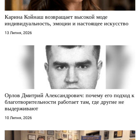
и
с
Карина Койнаш возвращает высокой моде
индивидуальность, эмоции и настоящее искусство
і
13 Липня, 2026
в
Орлов Дмитрий Александрович: почему его подход к
благотворительности работает там, где другие не
выдерживают
10 Липня, 2026