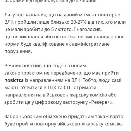
особами відтерміновується до 5 червня.
Лазуткін зазначив, що на даний момент повторне
ВЛК пройшли лише близько 20-27% від тих, хто мали
це мали зробити до 5 лютого. І наголосив,
що невиконання або несвоєчасне виконання нової
норми буде кваліфіковане як адміністративне
порушення.
Речник пояснив, що згідно з новим
законопроєктом не передбачено, що має прийти
повістка
із направленням на ВЛК. Тобто, люди самі
мають з’явитися в ТЦК та СП і отримати
направлення на військово-лікарську комісію або
зробити це у цифровому застосунку «Резерв+».
Заброньованим обмежено придатним також варто
буде пройти повторну військово-лікарську комісію.