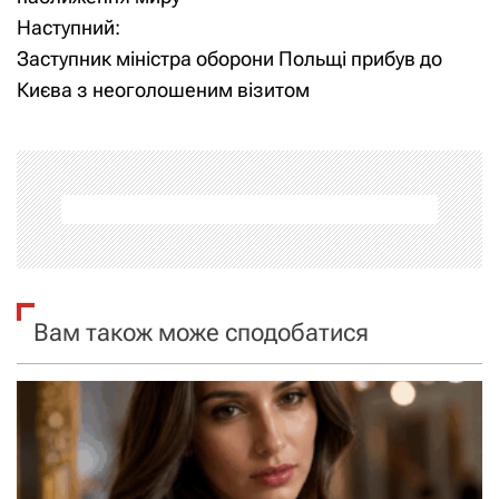
Наступний:
в
Заступник міністра оборони Польщі прибув до
і
Києва з неоголошеним візитом
г
а
ц
і
я
Вам також може сподобатися
з
а
п