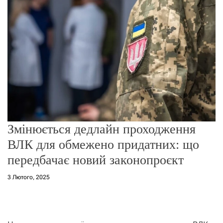
о
р
е
ж
и
м
у
Змінюється дедлайн проходження
ВЛК для обмежено придатних: що
передбачає новий законопроєкт
3 Лютого, 2025