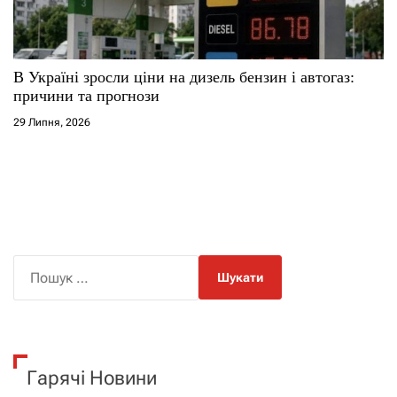
В Україні зросли ціни на дизель бензин і автогаз:
причини та прогнози
29 Липня, 2026
П
о
ш
у
к
Гарячі Новини
: