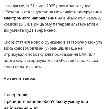
Нагадаємо, із 31 січня 2025 року в застосунку
«Резерв+» стала доступна можливість
генерування
електронного направлення
на військово-лікарську
комісію (ВКЛ). При цьому паперові альтернативи
документа буде збережено.
Скористатися новою функцією в застосунку можуть
військовозобов’язані українців, які ще не
отримували повістку для проходження ВЛК. Для
цього слід авторизуватися в «Резерв+» і за кілька
кліків подати запит.
Читайте також:
Попередній:
Н
Президент назвав обов’язкову умову для
а
наближення миру