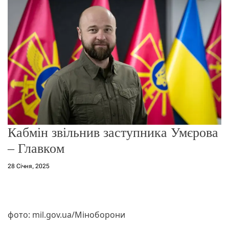
о
р
е
ж
и
м
у
Кабмін звільнив заступника Умєрова
– Главком
28 Січня, 2025
фото: mil.gov.ua/Міноборони