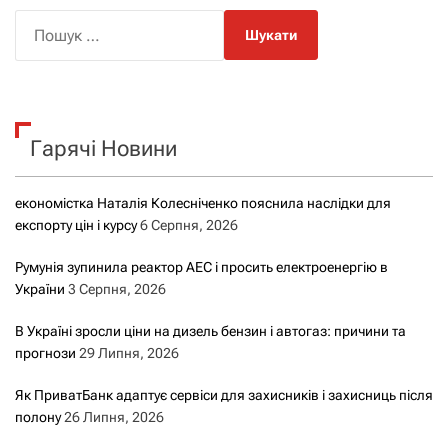
П
о
ш
у
к
Гарячі Новини
:
економістка Наталія Колесніченко пояснила наслідки для
експорту цін і курсу
6 Серпня, 2026
Румунія зупинила реактор АЕС і просить електроенергію в
України
3 Серпня, 2026
В Україні зросли ціни на дизель бензин і автогаз: причини та
прогнози
29 Липня, 2026
Як ПриватБанк адаптує сервіси для захисників і захисниць після
полону
26 Липня, 2026