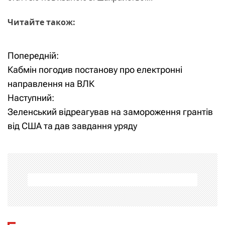
Читайте також:
Попередній:
Н
Кабмін погодив постанову про електронні
а
направлення на ВЛК
Наступний:
в
Зеленський відреагував на замороження грантів
і
від США та дав завдання уряду
г
а
ц
і