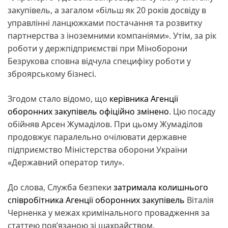
закупівель, а загалом «більш як 20 років досвіду в
управлінні ланцюжками постачання та розвитку
партнерства з іноземними компаніями». Утім, за рік
роботи у держпідприємстві при Міноборони
Безрукова сповна відчула специфіку роботи у
зброярському бізнесі.
Згодом стало відомо, що
керівника Агенції
оборонних закупівель офіційно змінено
. Цю посаду
обійняв Арсен Жумаділов. При цьому Жумаділов
продовжує паралельно очілювати державне
підприємство Міністерства оборони України
«Державний оператор тилу».
До слова, Служба безпеки
затримала колишнього
співробітника Агенції оборонних закупівель
Віталія
Черненка у межах кримінального провадження за
статтею пов’язаною зі шахрайством.