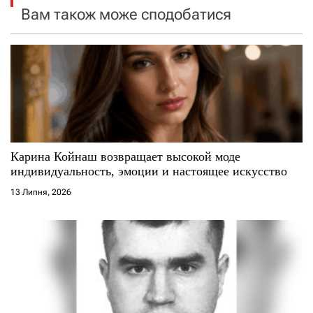
я
Вам також може сподобатися
з
а
п
и
с
Карина Койнаш возвращает высокой моде
индивидуальность, эмоции и настоящее искусство
і
13 Липня, 2026
в