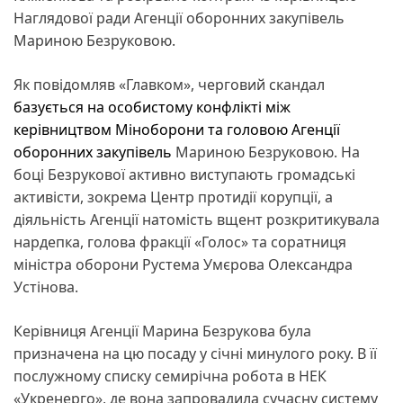
Наглядової ради Агенції оборонних закупівель
Мариною Безруковою.
Як повідомляв «Главком», черговий скандал
базується на особистому конфлікті між
керівництвом Міноборони та головою Агенції
оборонних закупівель
Мариною Безруковою. На
боці Безрукової активно виступають громадські
активісти, зокрема Центр протидії корупції, а
діяльність Агенції натомість вщент розкритикувала
нардепка, голова фракції «Голос» та соратниця
міністра оборони Рустема Умєрова Олександра
Устінова.
Керівниця Агенції Марина Безрукова була
призначена на цю посаду у січні минулого року. В її
послужному списку семирічна робота в НЕК
«Укренерго», де вона запровадила сучасну систему