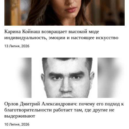
и
с
Карина Койнаш возвращает высокой моде
і
индивидуальность, эмоции и настоящее искусство
13 Липня, 2026
в
Орлов Дмитрий Александрович: почему его подход к
благотворительности работает там, где другие не
выдерживают
10 Липня, 2026