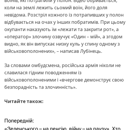
воїнів, які потрапили у полон. Відео обривається,
коли на землі лежить сьомий воїн, його доля
невідома. Розстріл кожного із потрапивших у полон
відбувається на очах у інших побратимів. При цьому
окупанти наказують їм «лежати та закрити рот», а
«оператор» злочину озвучує «Один – мій», а згодом
видно, як він випускає низку куль у спину одному з
військовополонених», – написав Лубінець.
За словами омбудсмена, російська армія ніколи не
славилася гідним поводженням із
військовополоненими і «вчергове демонструє свою
безпорадність та злочинність».
Читайте також:
Попередній:
Н
«Зеленського – на пенсію, війну – на паузу». Хто