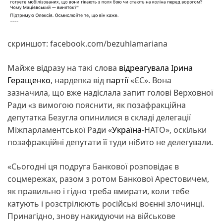
скриншот: facebook.com/bezuhlamariana
Майже відразу на такі слова
відреагувала
Ірина
Геращенко
, нардепка від
партії
«ЄС». Вона
зазначила, що вже надіслала запит голові Верховної
Ради «з вимогою пояснити, як позафракційна
депутатка Безугла опинилися в складі делегації
Міжпарламентської Ради «
Україна
-НАТО», оскільки
позафракційні депутати її туди нібито не делегували.
«Сьогодні ця подруга Банкової розповідає в
соцмережах, разом з ротом Банкової Арестовичем,
як правильно і гідно треба вмирати, коли тебе
катують і розстрілюють російські воєнні злочинці.
Принагідно, знову накидуючи на військове