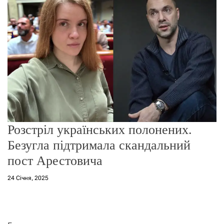
о
р
е
ж
и
м
у
Розстріл українських полонених.
Безугла підтримала скандальний
пост Арестовича
24 Січня, 2025