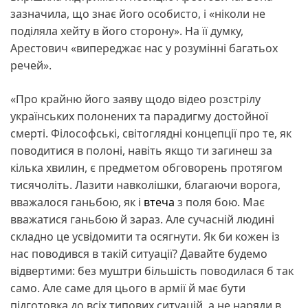
зазначила, що знає його особисто, і «ніколи не
поділяла хейту в його сторону». На її думку,
Арестович «випереджає нас у розумінні багатьох
речей».
«Про крайню його заяву щодо відео розстрілу
українських полонених та парадигму достойної
смерті. Філософські, світоглядні концепції про те, як
поводитися в полоні, навіть якщо ти загинеш за
кілька хвилин, є предметом обговорень протягом
тисячоліть. Лазити навколішки, благаючи ворога,
вважалося ганьбою, як і
втеча
з поля бою. Має
вважатися ганьбою й зараз. Але сучасній людині
складно це усвідомити та осягнути. Як би кожен із
нас поводився в такій ситуації? Давайте будемо
відвертими: без муштри більшість поводилася б так
само. Але саме для цього в армії й має бути
підготовка до всіх типових ситуацій, а не наряди в