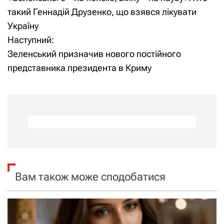
а
такий Геннадій Друзенко, що взявся лікувати
Україну
в
Наступний:
і
Зеленський призначив нового постійного
представника президента в Криму
г
а
ц
і
я
Вам також може сподобатися
з
а
п