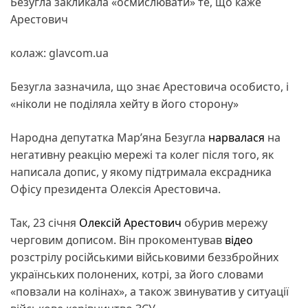
Безугла закликала «осмислювати» те, що каже
Арестович
колаж: glavcom.ua
Безугла зазначила, що знає Арестовича особисто, і
«ніколи не поділяла хейту в його сторону»
Народна депутатка Марʼяна Безугла
нарвалася
на
негативну реакцію мережі та колег після того, як
написала допис, у якому підтримала ексрадника
Офісу президента Олексія Арестовича.
Так, 23 січня
Олексій Арестович
обурив мережу
черговим дописом. Він прокоментував
відео
розстрілу російськими військовими беззбройних
українських полонених, котрі, за його словами
«повзали на колінах», а також звинуватив у ситуації