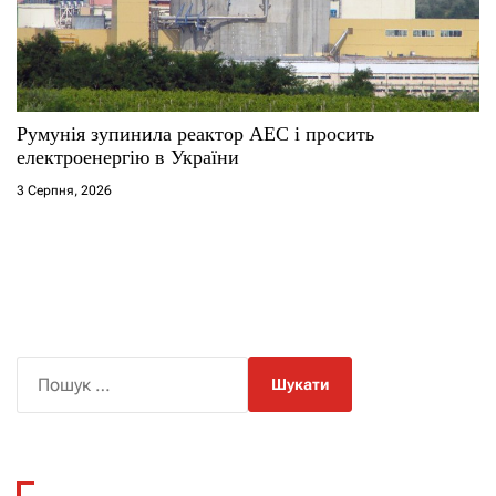
Румунія зупинила реактор АЕС і просить
електроенергію в України
3 Серпня, 2026
П
о
ш
у
к