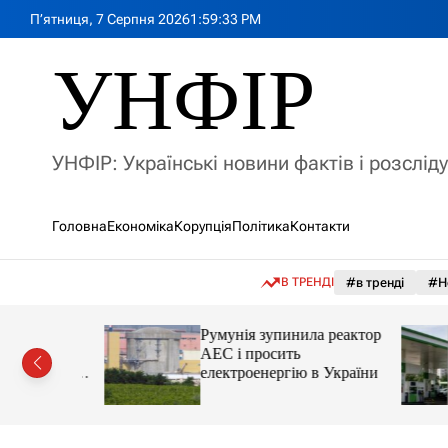
П
П’ятниця, 7 Серпня 2026
1
:
59
:
35
PM
е
р
УНФІР
е
й
т
и
УНФІР: Українські новини фактів і розслід
д
о
в
Головна
Економіка
Корупція
Політика
Контакти
м
і
с
В ТРЕНДІ
#в тренді
#Н
т
у
лія
Румунія зупинила реактор
яснила
АЕС і просить
орту цін і
електроенергію в України