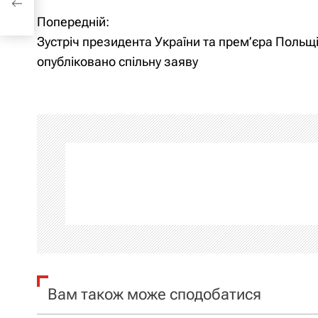
Попередній:
Н
Зустріч президента України та прем’єра Польщі
а
опубліковано спільну заяву
в
і
г
а
ц
і
я
Вам також може сподобатися
з