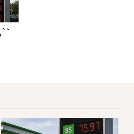
зель
а