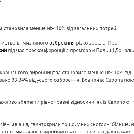
ва становила менше ніж 10% від загальних потреб
ництво вітчизняного
озброєння
різко зросло. Про
кий
під час пресконференції з прем’єром Польщі Донал
ї українського виробництва становила менше ніж 10% від
изько 33-34% від усього озброєння. Водночас Європа пок
жливо зберегти рівноправні відносини, як із Європою, та
.
сіян, авіація, гвинтокрили тощо, у них сьогодні більше, н
унок вітчизняного виробництва і грошей, які дають нам