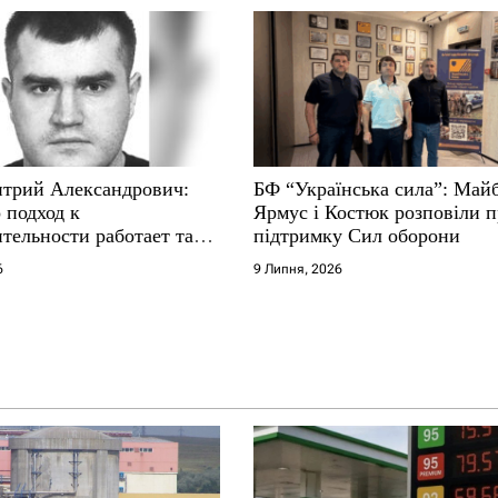
трий Александрович:
БФ “Українська сила”: Май
 подход к
Ярмус і Костюк розповіли 
тельности работает там,
підтримку Сил оборони
е не выдерживают
6
9 Липня, 2026