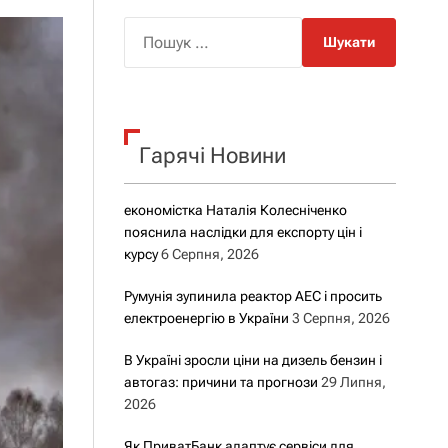
о
р
П
о
о
в
о
ш
г
у
о
р
к
е
Гарячі Новини
:
ж
и
м
у
економістка Наталія Колесніченко
пояснила наслідки для експорту цін і
курсу
6 Серпня, 2026
Румунія зупинила реактор АЕС і просить
електроенергію в України
3 Серпня, 2026
В Україні зросли ціни на дизель бензин і
автогаз: причини та прогнози
29 Липня,
2026
Як ПриватБанк адаптує сервіси для