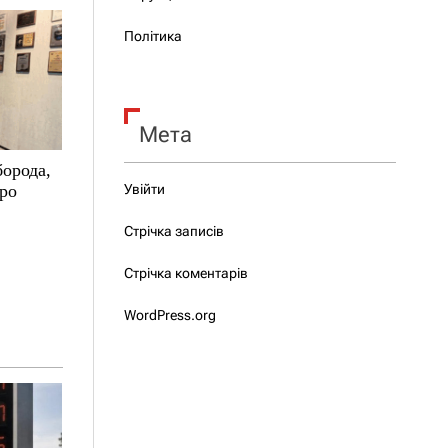
Політика
Мета
борода,
про
Увійти
Стрічка записів
Стрічка коментарів
WordPress.org