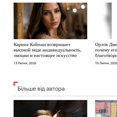
а
п
и
с
Карина Койнаш возвращает
Орлов Дми
і
высокой моде индивидуальность,
почему его
эмоции и настоящее искусство
благотвори
в
где други
13 Липня, 2026
10 Липня, 202
Більше від автора