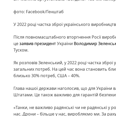
фото: Facebook/Генштаб
У 2022 році частка зброї українського виробницт
Після повномасштабного вторгнення Росії вироб
це
заявив
президент
України
Володимир Зеленсь
Туском.
Як розповів Зеленський, у 2022 році частка збро
загальних потреб. На цей час вона становить бл
близько 30% потреб, США – 40%.
Глава нашої держави наголосив, що для України ва
Штатами. Це також важливо для гарантій безпеки
«Танки, не важливо радянські чи не радянські у ро
нас. Дрони – більше у нас, виробляємо ми. За рах