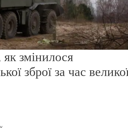
 як змінилося
кої зброї за час велико
у