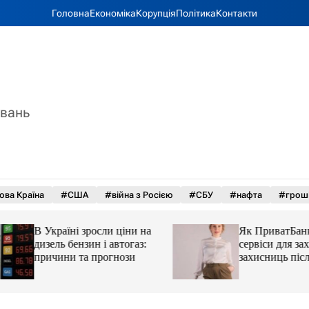
Головна
Економіка
Корупція
Політика
Контакти
увань
ова Країна
#США
#війна з Росією
#СБУ
#нафта
#грош
В Україні зросли ціни на
Як ПриватБанк а
дизель бензин і автогаз:
сервіси для захисн
причини та прогнози
захисниць після 