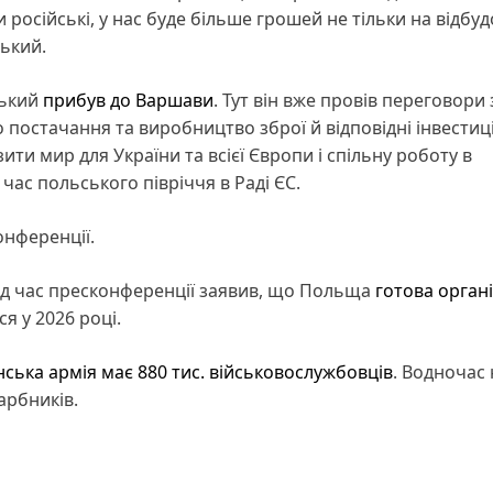
російські, у нас буде більше грошей не тільки на відбуд
ський.
ський
прибув до Варшави
. Тут він вже провів переговори 
постачання та виробництво зброї й відповідні інвестиці
ити мир для України та всієї Європи і спільну роботу в
час польського півріччя в Раді ЄС.
онференції.
під час пресконференції заявив, що Польща
готова орган
ся у 2026 році.
нська армія має 880 тис. військовослужбовців
. Водночас 
арбників.