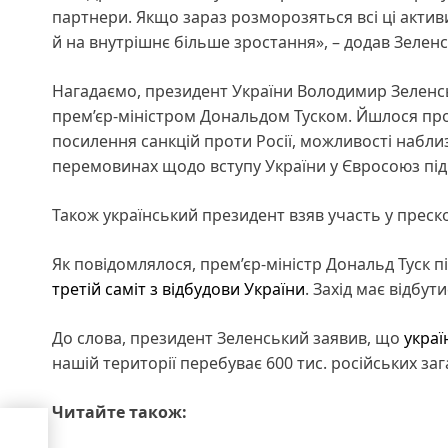
партнери. Якщо зараз розморозяться всі ці активи 
й на внутрішнє більше зростання», – додав Зелен
Нагадаємо, президент України Володимир Зелен
прем’єр-міністром Дональдом Туском. Йшлося про 
посилення санкцій проти Росії, можливості наблиз
перемовинах щодо вступу України у Євросоюз під 
Також український президент взяв участь у преск
Як повідомлялося, прем’єр-міністр Дональд Туск 
третій саміт з відбудови України
. Захід має відбути
До слова, президент Зеленський заявив, що
украї
нашій території перебуває 600 тис. російських заг
Читайте також: