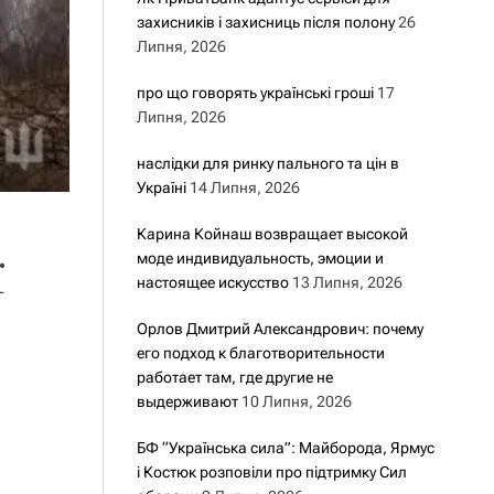
захисників і захисниць після полону
26
Липня, 2026
про що говорять українські гроші
17
Липня, 2026
наслідки для ринку пального та цін в
Україні
14 Липня, 2026
Карина Койнаш возвращает высокой
моде индивидуальность, эмоции и
ї
настоящее искусство
13 Липня, 2026
Орлов Дмитрий Александрович: почему
его подход к благотворительности
работает там, где другие не
выдерживают
10 Липня, 2026
БФ “Українська сила”: Майборода, Ярмус
і Костюк розповіли про підтримку Сил