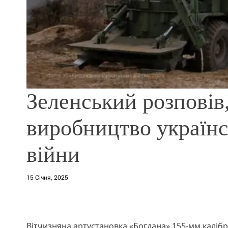
Зеленський розповів,
виробництво українсь
війни
15 Січня, 2025
Вітчизняна артустановка «Богдана» 155-мм калібр