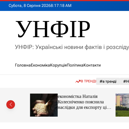
П
Субота, 8 Серпня 2026
8
:
17
:
19
AM
е
р
УНФІР
е
й
т
и
УНФІР: Українські новини фактів і розслід
д
о
в
Головна
Економіка
Корупція
Політика
Контакти
м
і
с
В ТРЕНДІ
#в тренді
#Н
т
у
іпотеки
економістка Наталія
Колесніченко пояснила
наслідки для експорту цін і
курсу