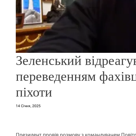
Зеленський відреагув
переведенням фахівц
піхоти
14 Січня, 2025
Президент провів розмову з командувачем Повіт