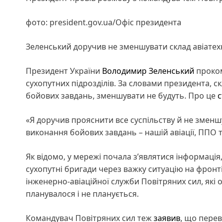
фото: president.gov.ua/Офіс президента
Зеленський доручив не зменшувати склад авіатехні
Президент України
Володимир Зеленський
проком
сухопутних підрозділів. За словами президента, с
бойових завдань, зменшувати не будуть. Про це
с
«Я доручив прояснити все суспільству й не зменшу
виконання бойових завдань – нашій авіації, ППО 
Як відомо, у мережі почала з’являтися інформаці
сухопутні бригади через важку ситуацію на фронт
інженерно-авіаційної служби Повітряних сил, які о
планувалося і не планується.
Командувач Повітряних сил теж
заявив
, що перев