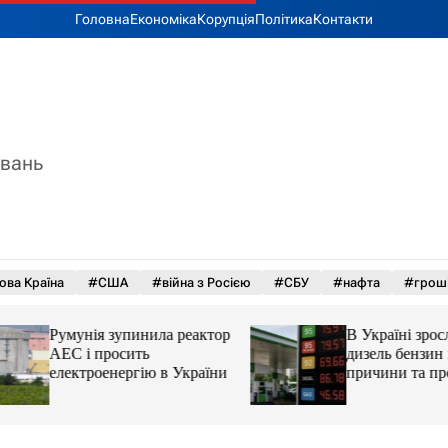
Головна
Економіка
Корупція
Політика
Контакти
увань
ова Країна
#США
#війна з Росією
#СБУ
#нафта
#грош
Румунія зупинила реактор
В Україні зросли 
АЕС і просить
дизель бензин і ав
електроенергію в України
причини та прогн