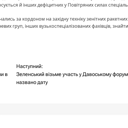
осується й інших дефіцитних у Повітряних силах спеціал
ались за кордоном на західну техніку зенітних ракетних 
невих груп, інших вузькоспеціалізованих фахівців, знайти
Наступний:
и в
Зеленський візьме участь у Давоському форум
названо дату