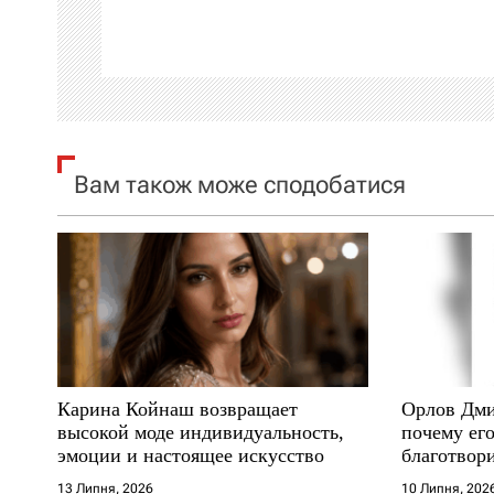
а
ц
і
я
Вам також може сподобатися
з
а
п
и
с
Карина Койнаш возвращает
Орлов Дми
і
высокой моде индивидуальность,
почему его
эмоции и настоящее искусство
благотвори
в
где други
13 Липня, 2026
10 Липня, 202