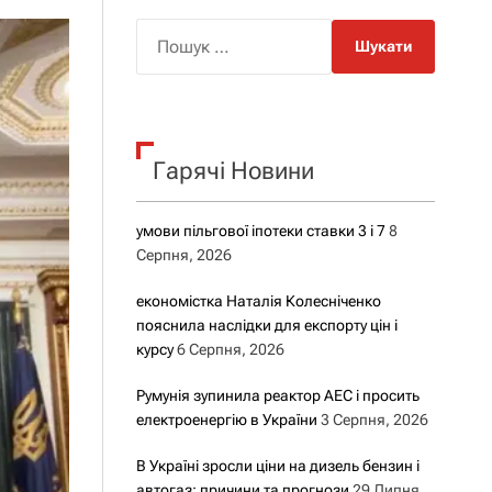
о
р
П
о
о
в
о
ш
г
у
о
р
к
е
Гарячі Новини
:
ж
и
м
у
умови пільгової іпотеки ставки 3 і 7
8
Серпня, 2026
економістка Наталія Колесніченко
пояснила наслідки для експорту цін і
курсу
6 Серпня, 2026
Румунія зупинила реактор АЕС і просить
електроенергію в України
3 Серпня, 2026
В Україні зросли ціни на дизель бензин і
автогаз: причини та прогнози
29 Липня,