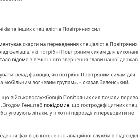
ків та інших спеціалістів Повітряних сил
ентував скарги на переведення спеціалістів Повітряних
клад фахівців, які потрібні Повітряним силам для виконан
тало відомо
з вечірнього звернення глави нашої держав
вати склад фахівців, які потрібні Повітряним силам для
та мобільним вогневим групам», – сказав Зеленський.
я, що військовослужбовців Повітряних сил почали перев
і. Згодом Генштаб
повідомив
, що гостродефіцитних спеці
бслуговують літаки, у піхотні підрозділи переводити не
едення фахівців інженерно-авіаційної служби в підрозді