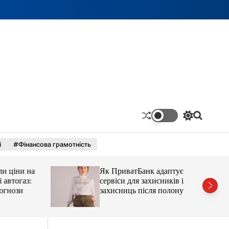
П
П
е
о
р
ш
і
#Фінансова грамотність
е
у
м
к
и
ціни на
Як ПриватБанк адаптує
к
а
тогаз:
сервіси для захисників і
ч
ози
захисниць після полону
к
о
л
ь