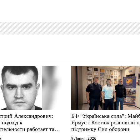
трий Александрович:
БФ “Українська сила”: Май
 подход к
Ярмус і Костюк розповіли 
тельности работает там,
підтримку Сил оборони
е не выдерживают
6
9 Липня, 2026