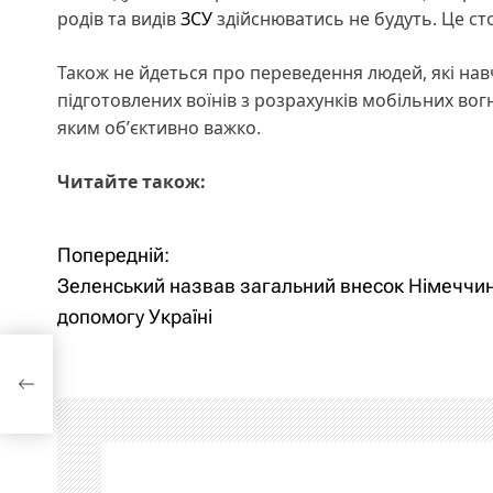
родів та видів
ЗСУ
здійснюватись не будуть. Це ст
Також не йдеться про переведення людей, які навч
підготовлених воїнів з розрахунків мобільних вог
яким обʼєктивно важко.
Читайте також:
Попередній:
Н
Зеленський назвав загальний внесок Німеччин
а
допомогу Україні
в
есок
і
г