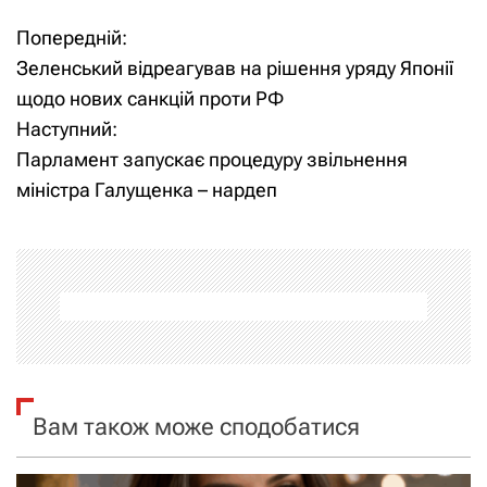
Попередній:
Н
Зеленський відреагував на рішення уряду Японії
а
щодо нових санкцій проти РФ
Наступний:
в
Парламент запускає процедуру звільнення
і
міністра Галущенка – нардеп
г
а
ц
і
я
Вам також може сподобатися
з