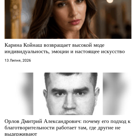
а
п
и
с
Карина Койнаш возвращает высокой моде
индивидуальность, эмоции и настоящее искусство
і
13 Липня, 2026
в
Орлов Дмитрий Александрович: почему его подход к
благотворительности работает там, где другие не
выдерживают