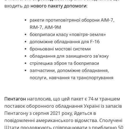
входить до
нового пакету допомоги
:
ракети протиповітряної оборони AIM-7,
RIM-7, AIM-9M
боєприпаси класу «повітря-земля»
допоміжне обладнання для F-16
броньовані мостові системи
обладнання для захищеного зв’язку
стрілецька зброя та боєприпаси
запчастини, допоміжне обладнання,
послуги, навчання та транспортування
Пентагон
наголосив, що цей пакет є 74-м траншем
поставок оборонного обладнання Україні із запасів
Пентагону з серпня 2021 року, йдеться в
повідомленні американського відомства. Сполучені
Штати продовжують співпрацювати з приблизно 50