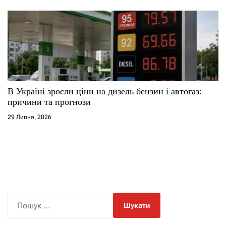
В Україні зросли ціни на дизель бензин і автогаз:
причини та прогнози
29 Липня, 2026
П
о
ш