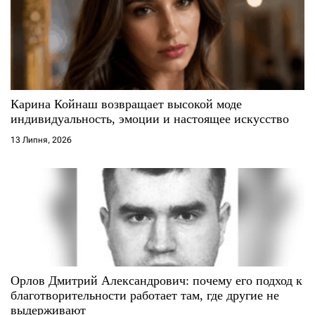
а
п
и
с
Карина Койнаш возвращает высокой моде
индивидуальность, эмоции и настоящее искусство
і
13 Липня, 2026
в
Орлов Дмитрий Александрович: почему его подход к
благотворительности работает там, где другие не
выдерживают