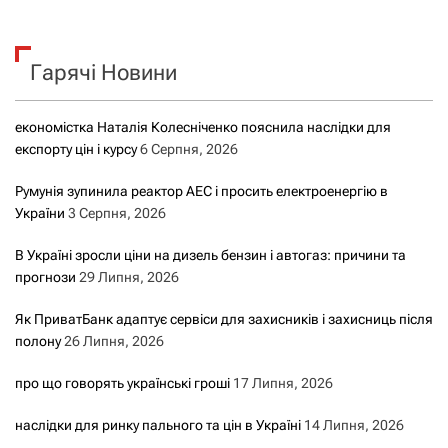
у
к
Гарячі Новини
:
економістка Наталія Колесніченко пояснила наслідки для
експорту цін і курсу
6 Серпня, 2026
Румунія зупинила реактор АЕС і просить електроенергію в
України
3 Серпня, 2026
В Україні зросли ціни на дизель бензин і автогаз: причини та
прогнози
29 Липня, 2026
Як ПриватБанк адаптує сервіси для захисників і захисниць після
полону
26 Липня, 2026
про що говорять українські гроші
17 Липня, 2026
наслідки для ринку пального та цін в Україні
14 Липня, 2026