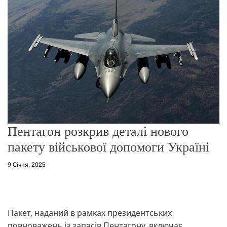
о
р
е
ж
и
м
у
Пентагон розкрив деталі нового
пакету військової допомоги Україні
9 Січня, 2025
Пакет, наданий в рамках президентських
повноважень із запасів Пентагону, включає