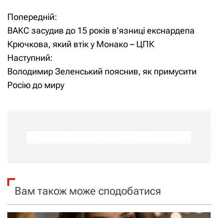
Попередній:
Н
ВАКС засудив до 15 років в’язниці екснардепа
а
Крючкова, який втік у Монако – ЦПК
Наступний:
в
Володимир Зеленський пояснив, як примусити
і
Росію до миру
г
а
ц
і
я
Вам також може сподобатися
з