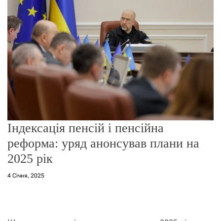
о
р
е
ж
и
м
у
Індексація пенсій і пенсійна
реформа: уряд анонсував плани на
2025 рік
4 Січня, 2025