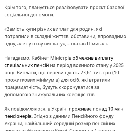
Крім того, планується реалізовувати проєкт базової
соціальної допомоги.
«Замість купи різних виплат для родин, які
потрапили в складні життєві обставини, впровадимо
одну, але суттєву виплату», – сказав Шмигаль.
Нагадаємо, Кабінет Міністрів
обмежив виплату
спеціальних пенсій
на період воєнного стану у 2025
році. Виплати, що перевищують 23,61 тис. грн (10
прожиткових мінімумів) для осіб, які втратили
працездатність, будуть скорочуватися за
допомогою знижувальних коефіцієнтів.
Як повідомлялося, в Україні
проживає понад 10 млн
пенсіонерів
. Згідно з даними Пенсійного фонду
України, найбільший середній розмір пенсійних
виплат зафіксовано в Києві. Станом на 1 жовтня