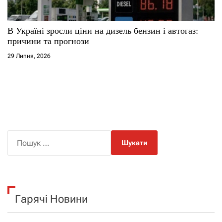
В Україні зросли ціни на дизель бензин і автогаз:
причини та прогнози
29 Липня, 2026
П
о
ш
у
к
Гарячі Новини
: