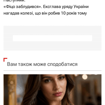
в
«Фіцо заблудився». Ексглава уряду України
і
нагадав колезі, що він робив 10 років тому
г
а
ц
і
я
Вам також може сподобатися
з
а
п
и