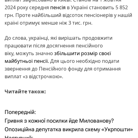
2024 року середня
пенсія
в Україні становить 5 852
грн. Проте найбільший відсоток пенсіонерів у нашій
країні отримує менше ніж 3 тис. грн.
До слова, українці, які вирішать продовжити
працювати після досягнення пенсійного
віку, можуть значно
збільшити розмір своєї
майбутньої пенсії.
Для цього необхідно подати
звернення до Пенсійного фонду для отримання
виплат «з відстрочкою».
Читайте також:
Попередній:
Н
Гривня з кожної посилки йде Милованову?
а
Опозиційна депутатка викрила схему «Укрпошти»
Наступний: