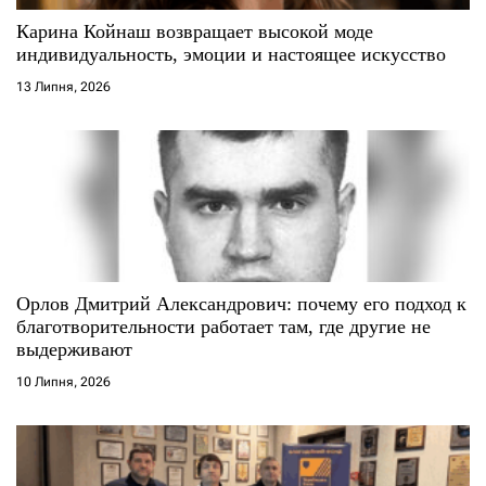
с
Карина Койнаш возвращает высокой моде
индивидуальность, эмоции и настоящее искусство
і
13 Липня, 2026
в
Орлов Дмитрий Александрович: почему его подход к
благотворительности работает там, где другие не
выдерживают
10 Липня, 2026