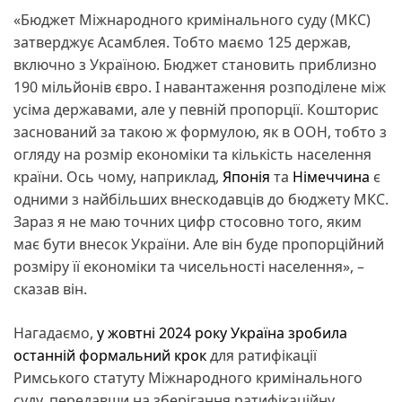
«Бюджет Міжнародного кримінального суду (МКС)
затверджує Асамблея. Тобто маємо 125 держав,
включно з Україною. Бюджет становить приблизно
190 мільйонів євро. І навантаження розподілене між
усіма державами, але у певній пропорції. Кошторис
заснований за такою ж формулою, як в ООН, тобто з
огляду на розмір економіки та кількість населення
країни. Ось чому, наприклад,
Японія
та
Німеччина
є
одними з найбільших внескодавців до бюджету МКС.
Зараз я не маю точних цифр стосовно того, яким
має бути внесок України. Але він буде пропорційний
розміру її економіки та чисельності населення», –
сказав він.
Нагадаємо,
у жовтні 2024 року Україна зробила
останній формальний крок
для ратифікації
Римського статуту Міжнародного кримінального
суду, передавши на зберігання ратифікаційну