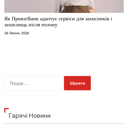
Як ПриватБанк адаптує сервіси для захисників і
захисниць після полону
26 Липня, 2026
П
о
ш
у
к
Гарячі Новини
: