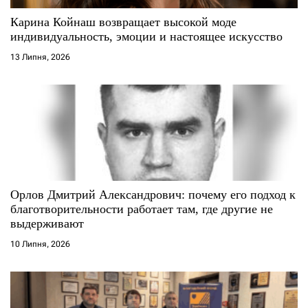
с
Карина Койнаш возвращает высокой моде
і
индивидуальность, эмоции и настоящее искусство
13 Липня, 2026
в
Орлов Дмитрий Александрович: почему его подход к
благотворительности работает там, где другие не
выдерживают
10 Липня, 2026