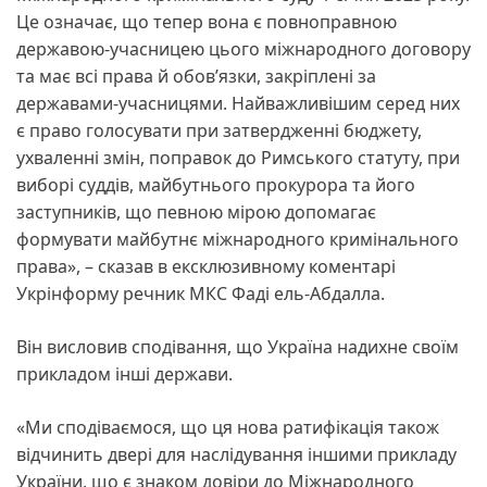
Це означає, що тепер вона є повноправною
державою-учасницею цього міжнародного договору
та має всі права й обов’язки, закріплені за
державами-учасницями. Найважливішим серед них
є право голосувати при затвердженні бюджету,
ухваленні змін, поправок до Римського статуту, при
виборі суддів, майбутнього прокурора та його
заступників, що певною мірою допомагає
формувати майбутнє міжнародного кримінального
права», – сказав в ексклюзивному коментарі
Укрінформу речник МКС Фаді ель-Абдалла.
Він висловив сподівання, що Україна надихне своїм
прикладом інші держави.
«Ми сподіваємося, що ця нова ратифікація також
відчинить двері для наслідування іншими прикладу
України, що є знаком довіри до Міжнародного