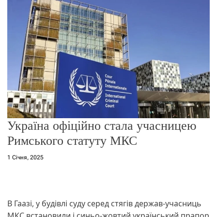
о
р
е
ж
и
м
у
Україна офіційно стала учасницею
Римського статуту МКС
1 Січня, 2025
В Гаазі, у будівлі суду серед стягів держав-учасниць
МКС встановили і синьо-жовтий український прапор