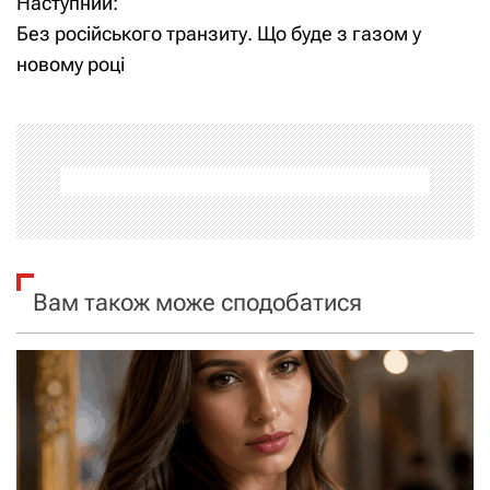
Наступний:
і
​​Без російського транзиту. Що буде з газом у
новому році
г
а
ц
і
я
Вам також може сподобатися
з
а
п
и