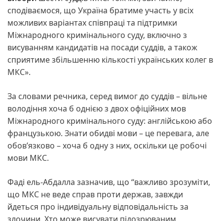
сподіваємося, що Україна братиме участь у всіх
можливих варіантах співпраці та підтримки
Міжнародного кримінального суду, включно з
висуванням кандидатів на посади суддів, а також
сприятиме збільшенню кількості українських колег в
МКС».
За словами речника, серед вимог до суддів – вільне
володіння хоча б однією з двох офіційних мов
Міжнародного кримінального суду: англійською або
французькою. Знати обидві мови – це перевага, але
обов’язково – хоча б одну з них, оскільки це робочі
мови МКС.
Фаді ель-Абдалла зазначив, що “важливо зрозуміти,
що МКС не веде справ проти держав, завжди
йдеться про індивідуальну відповідальність за
злочини. Хто може висувати підозрюваним