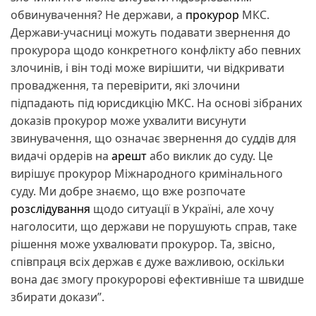
обвинувачення? Не держави, а
прокурор
МКС.
Держави-учасниці можуть подавати звернення до
прокурора щодо конкретного конфлікту або певних
злочинів, і він тоді може вирішити, чи відкривати
провадження, та перевірити, які злочини
підпадають під юрисдикцію МКС. На основі зібраних
доказів прокурор може ухвалити висунути
звинувачення, що означає звернення до суддів для
видачі ордерів на
арешт
або виклик до суду. Це
вирішує прокурор Міжнародного кримінального
суду. Ми добре знаємо, що вже розпочате
розслідування
щодо ситуації в Україні, але хочу
наголосити, що держави не порушують справ, таке
рішення може ухвалювати прокурор. Та, звісно,
співпраця всіх держав є дуже важливою, оскільки
вона дає змогу прокуророві ефективніше та швидше
збирати докази”.