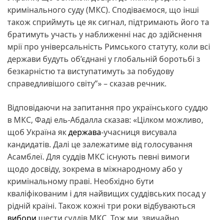
кримінального суду (МКС). Сподіваємося, що інші
також сприймуть це як сигнал, підтримають його та
братимуть участь у наближенні нас до здійснення
мрії про універсальність Римського статуту, коли всі
держави будуть об’єднані у глобальній боротьбі з
безкарністю та виступатимуть за побудову
справедливішого світу”» – сказав речник.
Відповідаючи на запитання про українського суддю
в МКС, Фаді ель-Абдалла сказав: «Цілком можливо,
щоб Україна як
держава
-учасниця висувала
кандидатів. Далі це залежатиме від голосування
Асамблеї. Для суддів МКС існують певні вимоги
щодо досвіду, зокрема в міжнародному або у
кримінальному праві. Необхідно бути
кваліфікованим і для найвищих суддівських посад у
рідній країні. Також кожні три роки відбуваються
вибори
шести суддів МКС. Тож ми, звичайно,