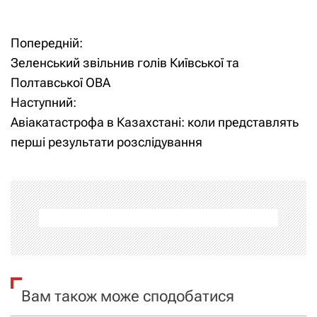
Попередній:
Н
Зеленський звільнив голів Київської та
а
Полтавської ОВА
Наступний:
в
Авіакатастрофа в Казахстані: коли представлять
і
перші результати розслідування
г
а
ц
і
я
Вам також може сподобатися