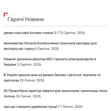
ш
у
к
Гарячі Новини
:
умови пільгової іпотеки ставки 3 і 7
8 Серпня, 2026
економістка Наталія Колесніченко пояснила наслідки для
експорту цін і курсу
6 Серпня, 2026
Румунія зупинила реактор АЕС і просить електроенергію в
України
3 Серпня, 2026
В Україні зросли ціни на дизель бензин і автогаз: причини та
прогнози
29 Липня, 2026
Як ПриватБанк адаптує сервіси для захисників і захисниць після
полону
26 Липня, 2026
про що говорять українські гроші
17 Липня, 2026