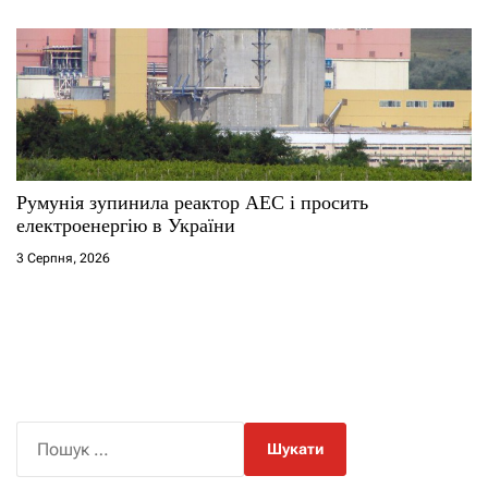
Румунія зупинила реактор АЕС і просить
електроенергію в України
3 Серпня, 2026
П
о