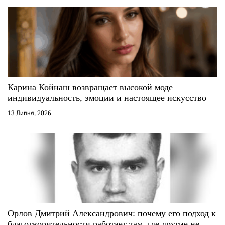
з
а
п
и
с
Карина Койнаш возвращает высокой моде
индивидуальность, эмоции и настоящее искусство
і
13 Липня, 2026
в
Орлов Дмитрий Александрович: почему его подход к
благотворительности работает там, где другие не