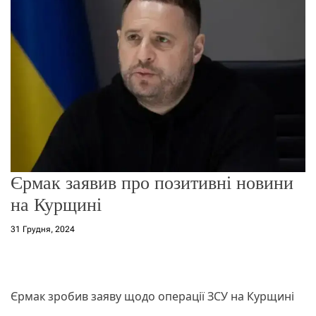
о
р
е
ж
и
м
у
Єрмак заявив про позитивні новини
на Курщині
31 Грудня, 2024
Єрмак зробив заяву щодо операції ЗСУ на Курщині