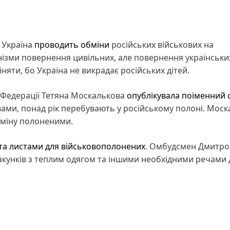
 Україна
проводить обміни
російських військових на
анізми повернення цивільних, але повернення українськи
яти, бо Україна не викрадає російських дітей.
 Федерації Тетяна Москалькова
опублікувала поіменний 
словами, понад рік перебувають у російському полоні. Мос
бміну полоненими.
та листами для військовополонених
. Омбудсмен Дмитро
акунків з теплим одягом та іншими необхідними речами 