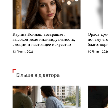
п
и
с
Карина Койнаш возвращает
Орлов Дми
і
высокой моде индивидуальность,
почему его
эмоции и настоящее искусство
благотвори
в
где други
13 Липня, 2026
10 Липня, 202
Більше від автора