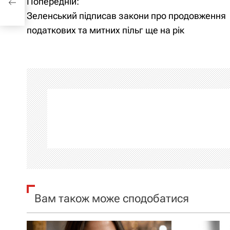
Попередній:
Н
Зеленський підписав закони про продовження
а
податкових та митних пільг ще на рік
в
і
г
а
ц
і
я
Вам також може сподобатися
з
а