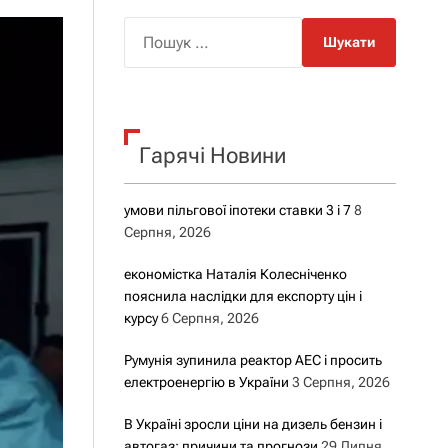
о
р
П
о
о
в
о
ш
г
у
о
р
к
е
Гарячі Новини
:
ж
и
м
у
умови пільгової іпотеки ставки 3 і 7
8
Серпня, 2026
економістка Наталія Колесніченко
пояснила наслідки для експорту цін і
курсу
6 Серпня, 2026
Румунія зупинила реактор АЕС і просить
електроенергію в України
3 Серпня, 2026
В Україні зросли ціни на дизель бензин і
автогаз: причини та прогнози
29 Липня,