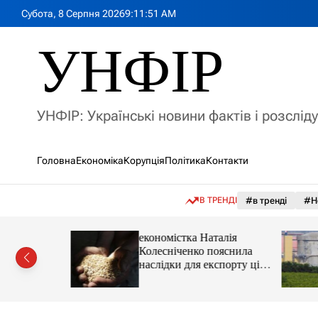
П
Субота, 8 Серпня 2026
9
:
11
:
53
AM
е
р
УНФІР
е
й
т
и
УНФІР: Українські новини фактів і розслід
д
о
в
Головна
Економіка
Корупція
Політика
Контакти
м
і
с
В ТРЕНДІ
#в тренді
#Н
т
у
іпотеки
економістка Наталія
Колесніченко пояснила
наслідки для експорту цін і
курсу