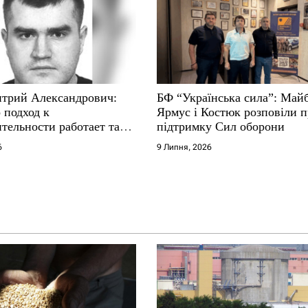
трий Александрович:
БФ “Українська сила”: Май
 подход к
Ярмус і Костюк розповіли 
тельности работает там,
підтримку Сил оборони
е не выдерживают
6
9 Липня, 2026