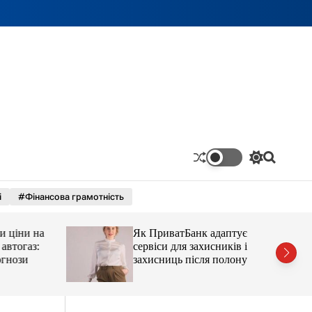
П
П
е
о
р
ш
і
#Фінансова грамотність
е
у
м
к
и
ціни на
Як ПриватБанк адаптує
к
а
тогаз:
сервіси для захисників і
ч
ози
захисниць після полону
к
о
л
ь