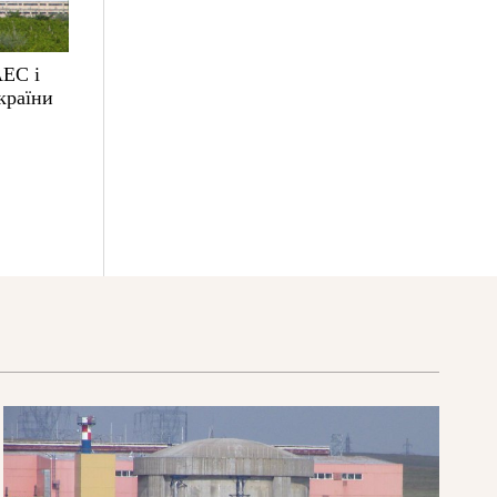
АЕС і
країни