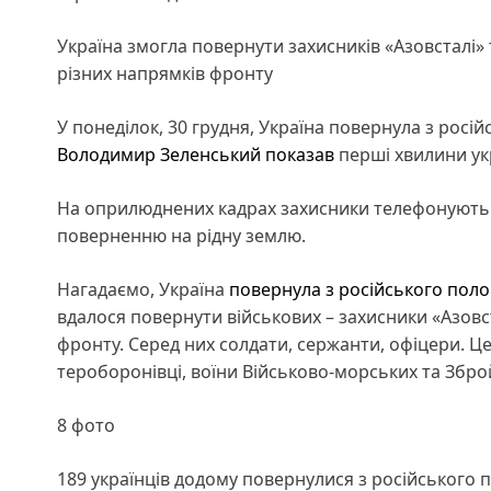
Україна змогла повернути захисників «Азовсталі» 
різних напрямків фронту
У понеділок, 30 грудня, Україна повернула з росі
Володимир Зеленський
показав
перші хвилини укр
На оприлюднених кадрах захисники телефонують до
поверненню на рідну землю.
Нагадаємо, Україна
повернула з російського поло
вдалося повернути військових – захисники «Азовст
фронту. Серед них солдати, сержанти, офіцери. Це
тероборонівці, воїни Військово-морських та Збройн
8 фото
189 українців додому повернулися з російського 