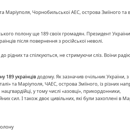
та Маріуполя, Чорнобильської АЕС, острова Зміїного та во
йського полону ще 189 своїх громадян. Президент України
аїнців після повернення з російської неволі.
 рідних та спілкуються, не стримуючи сліз. Воїни раді
ну 189 українців
додому. Як зазначив очільник України, з
алі» та Маріуполя, ЧАЕС, острова Зміїного, із різних нап
 нацгвардійці, у тому числі «азовці», прикордонники,
их сил. І також двоє цивільних, які були захоплені в Ма
полону