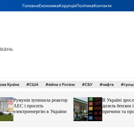
Головна
Економіка
Корупція
Політика
Контакти
увань
ова Країна
#США
#війна з Росією
#СБУ
#нафта
#грош
Румунія зупинила реактор
В Україні зросли 
АЕС і просить
дизель бензин і ав
електроенергію в України
причини та прогн