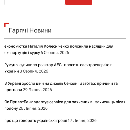
о
ш
у
к
Гарячі Новини
:
економістка Наталія Колесніченко пояснила наслідки для
експорту цін і курсу
6 Серпня, 2026
Румунія зупинила реактор АЕС і просить електроенергію в
України
3 Серпня, 2026
В Україні зросли ціни на дизель бензин і автогаз: причини та
прогнози
29 Липня, 2026
Як ПриватБанк адаптує сервіси для захисників і захисниць після
полону
26 Липня, 2026
про що говорять українські гроші
17 Липня, 2026