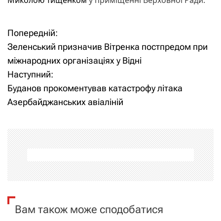
Попередній:
Н
Зеленський призначив Вітренка постпредом при
а
міжнародних організаціях у Відні
Наступний:
в
Буданов прокоментував катастрофу літака
і
Азербайджанських авіаліній
г
а
ц
і
я
Вам також може сподобатися