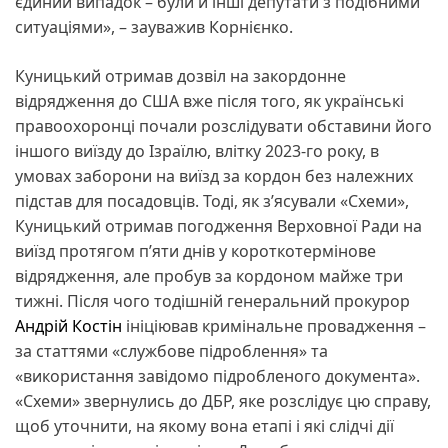
єдиний випадок – були й інші депутати з подібними
ситуаціями», – зауважив Корнієнко.
Куницький отримав дозвіл на закордонне
відрядження до США вже після того, як українські
правоохоронці почали розслідувати обставини його
іншого виїзду до Ізраїлю, влітку 2023-го року, в
умовах заборони на виїзд за кордон без належних
підстав для посадовців. Тоді, як з’ясували «Схеми»,
Куницький отримав погодження Верховної Ради на
виїзд протягом п’яти днів у короткотермінове
відрядження, але пробув за кордоном майже три
тижні. Після чого тодішній генеральний прокурор
Андрій Костін
ініціював кримінальне провадження –
за статтями «службове підроблення» та
«використання завідомо підробленого документа».
«Схеми» звернулись до ДБР, яке розслідує цю справу,
щоб уточнити, на якому вона етапі і які слідчі дії