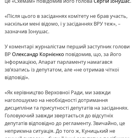
це «Схемам» повідомив його голова
Сергій Іонушас
.
«Після цього в засіданнях комітету не брав участь,
наскільки мені відомо, і у засіданнях ВРУ теж», –
зазначив Іонушас.
У коментарі журналістам перший заступник голови
ВР
Олександр Корнієнко
повідомив, що, за його
інформацією, Апарат парламенту намагався
зв’язатись із депутатом, але «не отримав чіткої
відповіді».
«Як керівництво Верховної Ради, ми завжди
наголошуємо на необхідності дотримання
дисципліни та присутності депутатів на засіданнях.
Головуючий завжди звертається до відсутніх
депутатів відповідно до регламенту. Звичайно, це
неприємна ситуація. До того ж, Куницький не