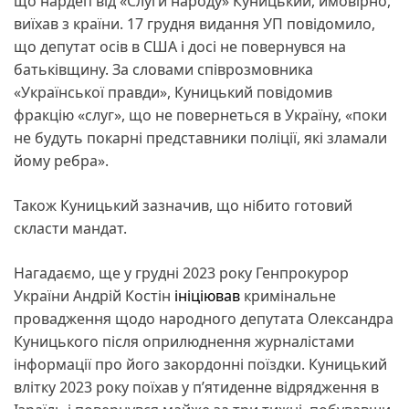
що нардеп від «Слуги народу» Куницький, ймовірно,
виїхав з країни. 17 грудня видання УП повідомило,
що депутат осів в США і досі не повернувся на
батьківщину. За словами співрозмовника
«Української правди», Куницький повідомив
фракцію «слуг», що не повернеться в Україну, «поки
не будуть покарні представники поліції, які зламали
йому ребра».
Також Куницький зазначив, що нібито готовий
скласти мандат.
Нагадаємо, ще у грудні 2023 року Генпрокурор
України Андрій Костін
ініціював
кримінальне
провадження щодо народного депутата Олександра
Куницького після оприлюднення журналістами
інформації про його закордонні поїздки. Куницький
влітку 2023 року поїхав у п’ятиденне відрядження в