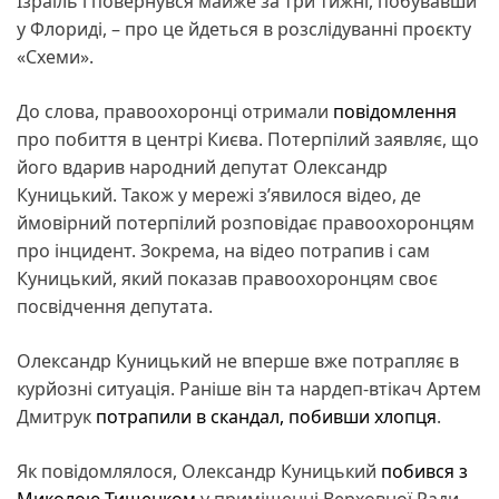
Ізраїль і повернувся майже за три тижні, побувавши
у Флориді, – про це йдеться в розслідуванні проєкту
«Схеми».
До слова, правоохоронці отримали
повідомлення
про побиття в центрі Києва. Потерпілий заявляє, що
його вдарив народний депутат Олександр
Куницький. Також у мережі з’явилося відео, де
ймовірний потерпілий розповідає правоохоронцям
про інцидент. Зокрема, на відео потрапив і сам
Куницький, який показав правоохоронцям своє
посвідчення депутата.
Олександр Куницький не вперше вже потрапляє в
курйозні ситуація. Раніше він та нардеп-втікач Артем
Дмитрук
потрапили в скандал, побивши хлопця
.
Як повідомлялося, Олександр Куницький
побився з
Миколою Тищенком
у приміщенні Верховної Ради.