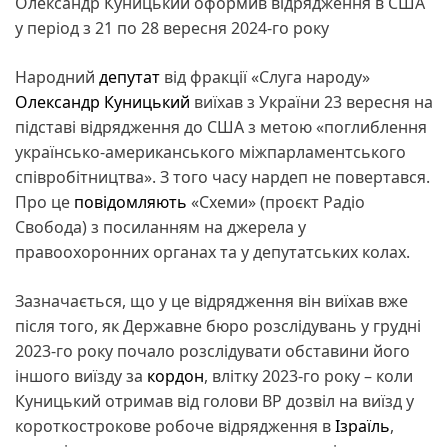
Олександр Куницький оформив відрядження в США
у період з 21 по 28 вересня 2024-го року
Народний
депутат
від фракції «Слуга народу»
Олександр Куницький
виїхав з України 23 вересня на
підставі відрядження до США з метою «поглиблення
українсько-американського міжпарламентського
співробітництва». З того часу нардеп не повертався.
Про це
повідомляють
«Схеми» (проєкт Радіо
Свобода) з посиланням на джерела у
правоохоронних органах та у депутатських колах.
Зазначається, що у це відрядження він виїхав вже
після того, як Державне бюро розслідувань у грудні
2023-го року почало розслідувати обставини його
іншого виїзду за
кордон
, влітку 2023-го року – коли
Куницький отримав від голови ВР дозвіл на виїзд у
короткострокове робоче відрядження в
Ізраїль
,