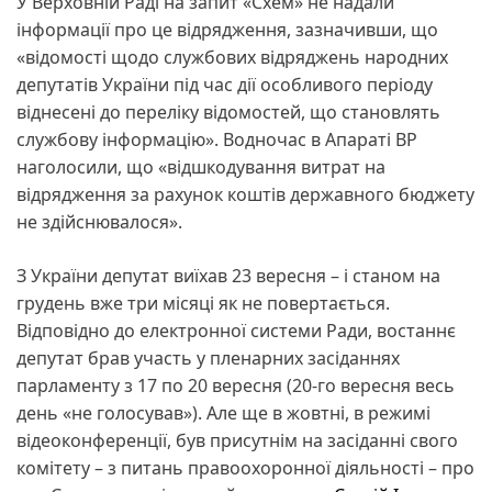
У Верховній Раді на запит «Схем» не надали
інформації про це відрядження, зазначивши, що
«відомості щодо службових відряджень народних
депутатів України під час дії особливого періоду
віднесені до переліку відомостей, що становлять
службову інформацію». Водночас в Апараті ВР
наголосили, що «відшкодування витрат на
відрядження за рахунок коштів державного бюджету
не здійснювалося».
З України депутат виїхав 23 вересня – і станом на
грудень вже три місяці як не повертається.
Відповідно до електронної системи Ради, востаннє
депутат брав участь у пленарних засіданнях
парламенту з 17 по 20 вересня (20-го вересня весь
день «не голосував»). Але ще в жовтні, в режимі
відеоконференції, був присутнім на засіданні свого
комітету – з питань правоохоронної діяльності – про