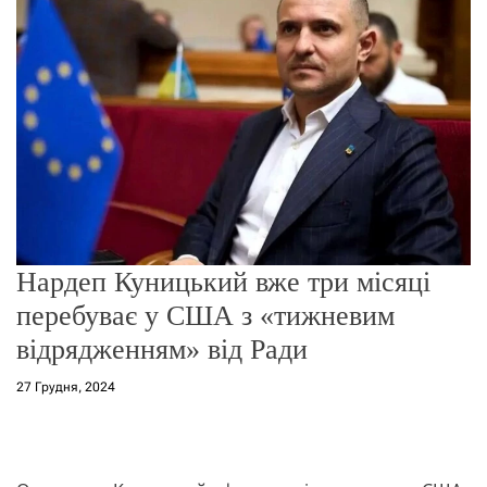
о
р
е
ж
и
м
у
Нардеп Куницький вже три місяці
перебуває у США з «тижневим
відрядженням» від Ради
27 Грудня, 2024