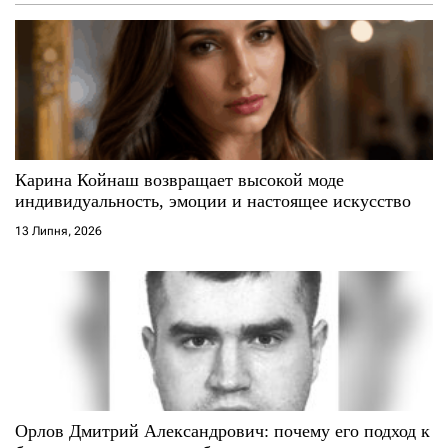
з
а
п
и
с
Карина Койнаш возвращает высокой моде
индивидуальность, эмоции и настоящее искусство
і
13 Липня, 2026
в
Орлов Дмитрий Александрович: почему его подход к