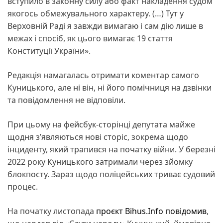
вступило в законну силу або факт накладення судом
якогось обмежувального характеру. (…) Тут у
Верховній Раді я завжди вимагаю і сам дію лише в
межах і спосіб, як цього вимагає 19 стаття
Конституції України».
Редакція намагалась отримати коментар самого
Куницького, але ні він, ні його помічниця на дзвінки
та повідомлення не відповіли.
При цьому на фейсбук-сторінці депутата майже
щодня з’являються нові сторіс, зокрема щодо
інциденту, який трапився на початку війни. У березні
2022 року Куницького затримали через зйомку
блокпосту. Зараз щодо поліцейських триває судовий
процес.
На початку листопада
проєкт Bihus.Info повідомив
,