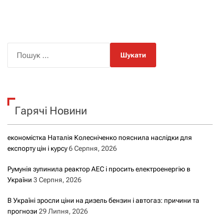
П
о
ш
у
к
Гарячі Новини
:
економістка Наталія Колесніченко пояснила наслідки для
експорту цін і курсу
6 Серпня, 2026
Румунія зупинила реактор АЕС і просить електроенергію в
України
3 Серпня, 2026
В Україні зросли ціни на дизель бензин і автогаз: причини та
прогнози
29 Липня, 2026