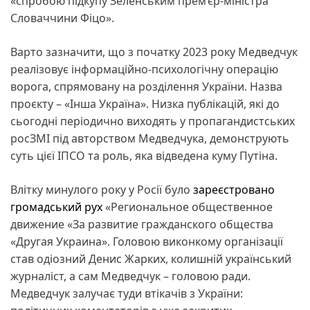
«спробою підкупу Зеленським прем’єр-міністра
Словаччини Фіцо».
Варто зазначити, що з початку 2023 року Медведчук
реалізовує інформаційно-психологічну операцію
ворога, спрямовану на розділення України. Назва
проєкту – «Інша Україна». Низка публікацій, які до
сьогодні періодично виходять у пропагандистських
росЗМІ під авторством Медведчука, демонструють
суть цієї ІПСО та роль, яка відведена куму Путіна.
Влітку минулого року у Росії було
зареєстровано
громадський рух
«Региональное общественное
движение «За развитие гражданского общества
«Другая Украина». Головою виконкому організації
став одіозний Денис Жарких, колишній український
журналіст, а сам Медведчук – головою ради.
Медведчук залучає туди втікачів з України: