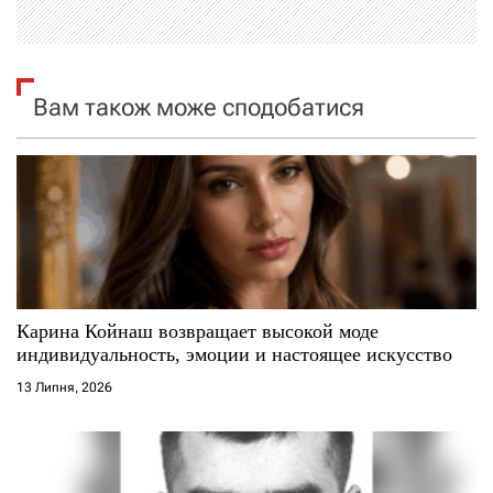
ц
і
Вам також може сподобатися
я
з
а
п
и
Карина Койнаш возвращает высокой моде
индивидуальность, эмоции и настоящее искусство
с
13 Липня, 2026
і
в