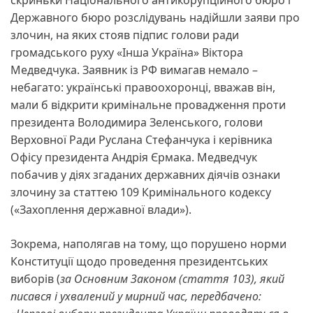
Державного бюро розслідувань надійшли заяви про
злочин, на яких стояв підпис голови ради
громадського руху «Інша Україна» Віктора
Медведчука. Заявник із РФ вимагав немало –
небагато: українські правоохоронці, вважав він,
мали б відкрити кримінальне провадження проти
президента Володимира Зеленського, голови
Верховної Ради Руслана Стефанчука і керівника
Офісу президента Андрія Єрмака. Медведчук
побачив у діях згаданих державних діячів ознаки
злочину за статтею 109 Кримінального кодексу
(«Захоплення державної влади»).
Зокрема, наполягав на тому, що порушено норми
Конституції щодо проведення президентських
виборів (
за Основним Законом (стаття 103), який
писався і ухвалений у мирний час, передбачено: