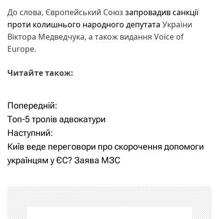
До слова, Європейський Союз
запровадив санкції
проти колишнього народного депутата
України
Віктора Медведчука, а також видання Voice of
Europe.
Читайте також:
Попередній:
Н
Топ-5 тролів адвокатури
а
Наступний:
Київ веде переговори про скорочення допомоги
в
українцям у ЄС? Заява МЗС
і
г
а