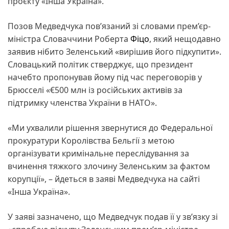
проєкту «Інша Україна».
Позов Медведчука пов’язаний зі словами прем’єр-
міністра Словаччини Роберта
Фіцо
, який нещодавно
заявив нібито Зеленський «вирішив його підкупити».
Словацький політик стверджує, що президент
начебто пропонував йому під час переговорів у
Брюсселі «€500 млн із російських активів за
підтримку членства України в НАТО».
«Ми ухвалили рішення звернутися до Федеральної
прокуратури Королівства Бельгії з метою
організувати кримінальне переслідування за
вчинення тяжкого злочину Зеленським за фактом
корупції», – йдеться в заяві Медведчука на сайті
«Інша Україна».
У заяві зазначено, що Медведчук подав її у зв’язку зі