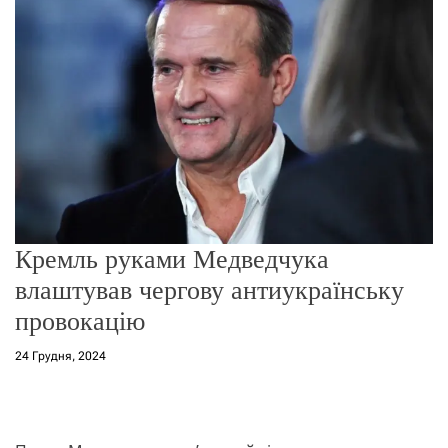
о
р
е
ж
и
м
у
Кремль руками Медведчука
влаштував чергову антиукраїнську
провокацію
24 Грудня, 2024