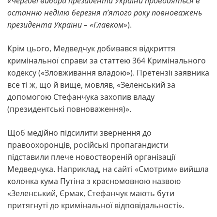
«Чергові вибори президента України проводяться в
останню неділю березня п’ятого року повноважень
президента України – «Главком»
).
Крім цього, Медведчук добивався відкриття
кримінальної справи за статтею 364 Кримінального
кодексу («Зловживання владою»). Претензії заявника
все ті ж, що й вище, мовляв, «Зеленський за
допомогою Стефанчука захопив владу
(президентські повноваження)».
Щоб медійно підсилити звернення до
правоохоронців, російські пропагандисти
підставили плече новоствореній організації
Медведчука. Наприклад, на сайті «Смотрим» вийшла
колонка кума Путіна з красномовною назвою
«Зеленський, Єрмак, Стефанчук мають бути
притягнуті до кримінальної відповідальності».