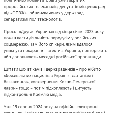
політичних коментаторів з уже закритих
проросійських телеканалів, депутатів місцевих рад
від «ОПЗЖ» і обвинувачених у держзраді і
сепаратизмі політтехнологів.
Проєкт «Другая Украина» від кінця січня 2023 року
почав вести діяльність передусім у російських
соцмережах. Там його спікери, яким вдалося
уникнути покарання і втекти з України, повторюють
або доповнюють меседжі російської пропаганди.
Цитати цих втікачів і держзрадників – про нібито
«божевільних нацистів в Україні», «сатанізм і
беззаконня», «осквернення Києво-Печерської
лаври» тощо – потім підхоплюють і цитують
підконтрольні Кремлю медіа.
Уже 19 серпня 2024 року на офіційні електронні
скриньки Національного антикорупційного бюро і