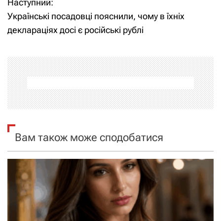
Наступний:
і
Українські посадовці пояснили, чому в їхніх
деклараціях досі є російські рублі
г
а
ц
і
я
Вам також може сподобатися
з
а
п
и