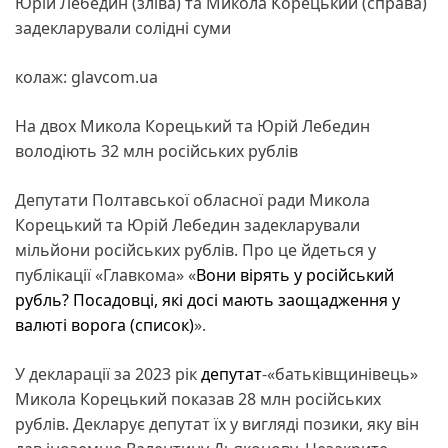
Юрій Лебедин (зліва) та Микола Корецький (справа)
задекларували солідні суми
колаж: glavcom.ua
На двох Микола Корецький та Юрій Лебедин
володіють 32 млн російських рублів
Депутати Полтавської обласної ради Микола
Корецький та Юрій Лебедин задекларували
мільйони російських рублів. Про це йдеться у
публікації «Главкома» «
Вони вірять у російський
рубль? Посадовці, які досі мають заощадження у
валюті ворога (список)
».
У декларації за 2023 рік
депутат
-«батьківщинівець»
Микола Корецький показав 28 млн російських
рублів. Декларує депутат їх у вигляді позики, яку він