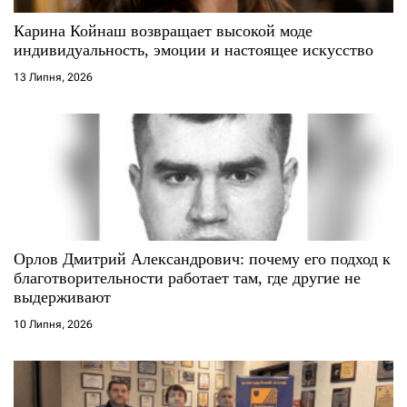
с
Карина Койнаш возвращает высокой моде
і
индивидуальность, эмоции и настоящее искусство
13 Липня, 2026
в
Орлов Дмитрий Александрович: почему его подход к
благотворительности работает там, где другие не
выдерживают
10 Липня, 2026