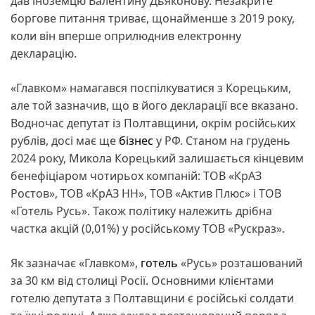
дав іноземцю Валентину Дьяконову. Незакрите
боргове питання триває, щонайменше з 2019 року,
коли він вперше оприлюднив електронну
декларацію.
«Главком» намагався поспілкуватися з Корецьким,
але той зазначив, що в його декларації все вказано.
Водночас депутат із Полтавщини, окрім російських
рублів, досі має ще
бізнес
у РФ. Станом на грудень
2024 року, Микола Корецький залишається кінцевим
бенефіціаром чотирьох компаній: ТОВ «КрАЗ
Ростов», ТОВ «КрАЗ НН», ТОВ «Актив Плюс» і ТОВ
«Готель Русь». Також політику належить дрібна
частка акцій (0,01%) у російському ТОВ «Рускраз».
Як зазначає «Главком»,
готель
«Русь» розташований
за 30 км від столиці Росії. Основними клієнтами
готелю депутата з Полтавщини є російські солдати