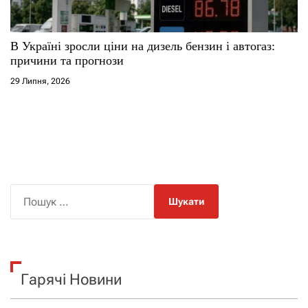
В Україні зросли ціни на дизель бензин і автогаз:
причини та прогнози
29 Липня, 2026
П
о
ш
у
к
Гарячі Новини
: