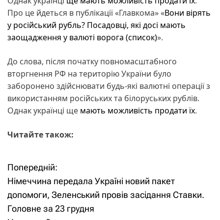
Однак українці
ще мають можливість продати їх
.
Про це йдеться в публікації «Главкома» «
Вони вірять
у російський рубль? Посадовці, які досі мають
заощадження у валюті ворога (список)
».
До слова, після початку повномасштабного
вторгнення РФ на територію України було
заборонено здійснювати будь-які валютні операції з
використанням російських та білоруських рублів.
Однак українці ще
мають можливість продати їх
.
Читайте також:
Попередній:
Н
Німеччина передала Україні новий пакет
а
допомоги, Зеленський провів засідання Ставки.
Головне за 23 грудня
в