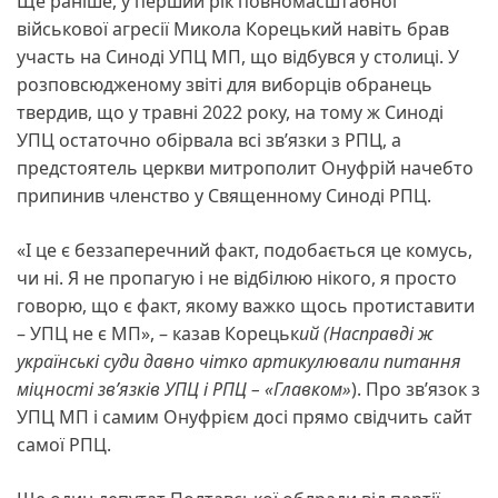
Ще раніше, у перший рік повномасштабної
військової агресії Микола Корецький навіть брав
участь на Синоді УПЦ МП, що відбувся у столиці. У
розповсюдженому звіті для виборців обранець
твердив, що у травні 2022 року, на тому ж Синоді
УПЦ остаточно обірвала всі зв’язки з РПЦ, а
предстоятель церкви митрополит Онуфрій начебто
припинив членство у Священному Синоді РПЦ.
«І це є беззаперечний факт, подобається це комусь,
чи ні. Я не пропагую і не відбілюю нікого, я просто
говорю, що є факт, якому важко щось протиставити
– УПЦ не є МП», – казав Корецьк
ий (Насправді ж
українські суди давно чітко артикулювали питання
міцності зв’язків УПЦ і РПЦ – «Главком»
). Про зв’язок з
УПЦ МП і самим Онуфрієм досі прямо свідчить сайт
самої РПЦ.