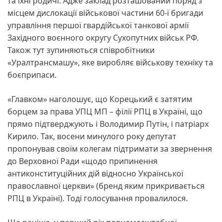
та їхні родичі. Адже заклад розташований поряд з
місцем дислокації військової частини 60-ї бригади
управління першої гвардійської танкової армії
Західного воєнного округу Сухопутних військ РФ.
Також тут зупиняються співробітники
«Уралтрансмашу», яке виробляє військову техніку та
боєприпаси.
«Главком» наголошує, що Корецький є затятим
борцем за права УПЦ МП – філії РПЦ в Україні, що
прямо підтверджують і Володимир Путін, і патріарх
Кирило. Так, восени минулого року депутат
пропонував своїм колегам підтримати за звернення
до Верховної Ради «щодо припинення
антиконституційних дій відносно Української
православної церкви» (бренд яким прикривається
РПЦ в Україні). Тоді голосування провалилося.