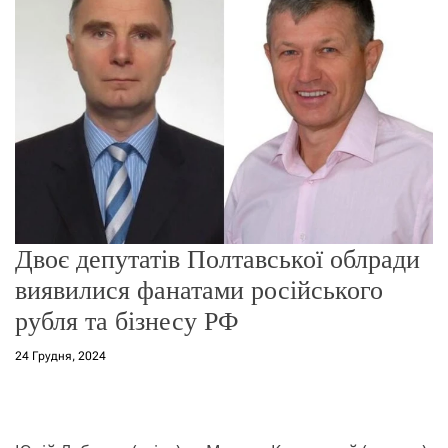
о
р
е
ж
и
м
у
Двоє депутатів Полтавської облради
виявилися фанатами російського
рубля та бізнесу РФ
24 Грудня, 2024