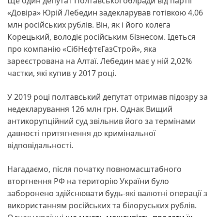
Ще один депутат Полтавської облради від партії
«Довіра» Юрій Лебедин задекларував готівкою 4,06
млн російських рублів. Він, як і його колега
Корецький, володіє російським бізнесом. Ідеться
про компанію «СібНєфтєГазСтрой», яка
зареєстрована на Алтаї. Лебедин має у ній 2,02%
частки, які купив у 2017 році.
У 2019 році полтавський депутат отримав підозру за
недекларування 126 млн грн. Однак Вищий
антикорупційний суд звільнив його за термінами
давності притягнення до кримінальної
відповідальності.
Нагадаємо, після початку повномасштабного
вторгнення РФ на територію України було
заборонено здійснювати будь-які валютні операції з
використанням російських та білоруських рублів.